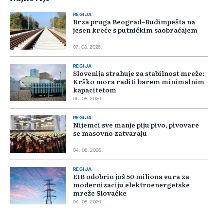
REGIJA
Brza pruga Beograd–Budimpešta na
jesen kreće s putničkim saobraćajem
07. 08. 2026.
REGIJA
Slovenija strahuje za stabilnost mreže:
Krško mora raditi barem minimalnim
kapacitetom
06. 08. 2026.
REGIJA
Nijemci sve manje piju pivo, pivovare
se masovno zatvaraju
04. 08. 2026.
REGIJA
EIB odobrio još 50 miliona eura za
modernizaciju elektroenergetske
mreže Slovačke
04. 08. 2026.