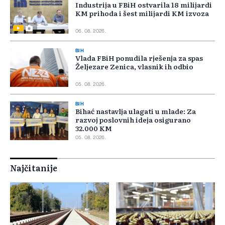
Industrija u FBiH ostvarila 18 milijardi
KM prihoda i šest milijardi KM izvoza
06. 08. 2026.
BIH
Vlada FBiH ponudila rješenja za spas
Željezare Zenica, vlasnik ih odbio
05. 08. 2026.
BIH
Bihać nastavlja ulagati u mlade: Za
razvoj poslovnih ideja osigurano
32.000 KM
05. 08. 2026.
Najčitanije