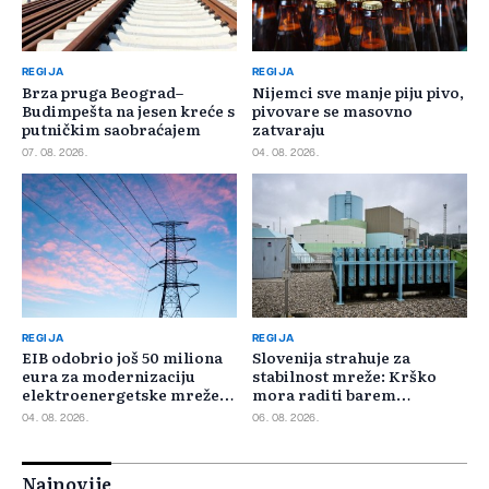
REGIJA
REGIJA
Brza pruga Beograd–
Nijemci sve manje piju pivo,
Budimpešta na jesen kreće s
pivovare se masovno
putničkim saobraćajem
zatvaraju
07. 08. 2026.
04. 08. 2026.
REGIJA
REGIJA
EIB odobrio još 50 miliona
Slovenija strahuje za
eura za modernizaciju
stabilnost mreže: Krško
elektroenergetske mreže
mora raditi barem
Slovačke
minimalnim kapacitetom
04. 08. 2026.
06. 08. 2026.
Najnovije