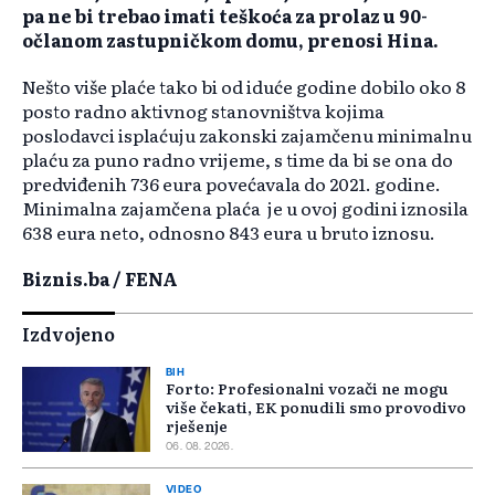
pa ne bi trebao imati teškoća za prolaz u 90-
očlanom zastupničkom domu, prenosi Hina.
Nešto više plaće tako bi od iduće godine dobilo oko 8
posto radno aktivnog stanovništva kojima
poslodavci isplaćuju zakonski zajamčenu minimalnu
plaću za puno radno vrijeme, s time da bi se ona do
predviđenih 736 eura povećavala do 2021. godine.
Minimalna zajamčena plaća je u ovoj godini iznosila
638 eura neto, odnosno 843 eura u bruto iznosu.
Biznis.ba / FENA
Izdvojeno
BIH
Forto: Profesionalni vozači ne mogu
više čekati, EK ponudili smo provodivo
rješenje
06. 08. 2026.
VIDEO