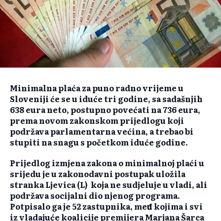
Minimalna plaća za puno radno vrijeme u
Sloveniji će se u iduće tri godine, sa sadašnjih
638 eura neto, postupno povećati na 736 eura,
prema novom zakonskom prijedlogu koji
podržava parlamentarna većina, a trebao bi
stupiti na snagu s početkom iduće godine.
Prijedlog izmjena zakona o minimalnoj plaći u
srijedu je u zakonodavni postupak uložila
stranka Ljevica (L) koja ne sudjeluje u vladi, ali
podržava socijalni dio njenog programa.
Potpisalo ga je 52 zastupnika, među kojima i svi
iz vladajuće koalicije premijera Marjana Šarca