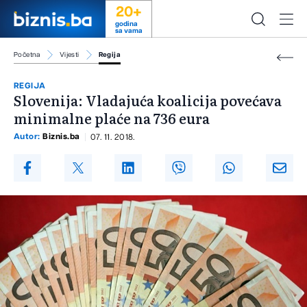
20+
godina
sa vama
Početna
Vijesti
Regija
REGIJA
Slovenija: Vladajuća koalicija povećava
minimalne plaće na 736 eura
Autor:
Biznis.ba
07. 11. 2018.