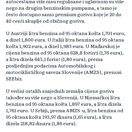
autocestama više nisu regulisane i uglavnom su više
nego na drugim benzinskim pumpama, a tamo je
često dostupno samo premium gorivo koje je 20 do
40 centi skuplje od običnog goriva.
U Austriji litra benzina od 95 oktana košta 1,701 euro,
a dizel 1,800 eura. U Italiji litra benzina od 95 oktana
košta 1,902 eura, a dizel 1,983 eura. U Mađarskoj je
cijena benzina od 95 oktana 628,8 forinti (1,76 eura),
a litra dizela 643,1 forint (1,80 eura), prema
posljednjim podacima Automobilskog i
motociklističkog saveza Slovenije (AMZS), prenosi
SEEbiz.
U većini ostalih susjednih zemalja cijene goriva
također su više nego u Sloveniji. U Njemačkoj litra
benzina od 95 oktana košta 1,897 eura, a litra dizela
1,761 euro. U Srbiji, prema AMZS-u, litra benzina od
95 oktana košta 193,97 dinara (1,65 eura), a litra
dizela 218,82 dinara (1,86 eura).