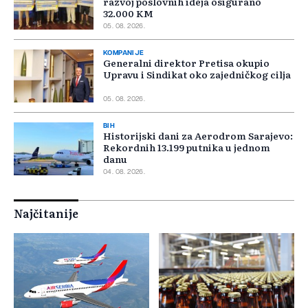
razvoj poslovnih ideja osigurano
32.000 KM
05. 08. 2026.
KOMPANIJE
Generalni direktor Pretisa okupio
Upravu i Sindikat oko zajedničkog cilja
05. 08. 2026.
BIH
Historijski dani za Aerodrom Sarajevo:
Rekordnih 13.199 putnika u jednom
danu
04. 08. 2026.
Najčitanije