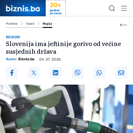
20+
godina
sa vama
Početna
Vijesti
Regija
REGION
Slovenija ima jeftinije gorivo od većine
susjednih država
Autor:
Biznis.ba
04. 07. 2026.