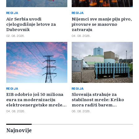
REGIJA
REGIJA
Air Serbia uvodi
Nijemci sve manje piju pivo,
cjelogodišnje letove za
pivovare se masovno
Dubrovnik
zatvaraju
02. 08. 2026.
04. 08. 2026.
REGIJA
REGIJA
EIB odobrio još 50 miliona
Slovenija strahuje za
eura za modernizaciju
stabilnost mreže: Krško
elektroenergetske mreže
mora raditi barem
Slovačke
minimalnim kapacitetom
04. 08. 2026.
06. 08. 2026.
Najnovije