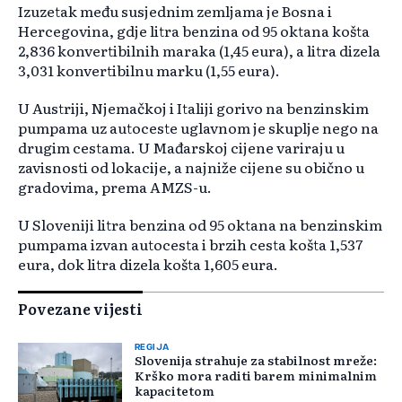
Izuzetak među susjednim zemljama je Bosna i
Hercegovina, gdje litra benzina od 95 oktana košta
2,836 konvertibilnih maraka (1,45 eura), a litra dizela
3,031 konvertibilnu marku (1,55 eura).
U Austriji, Njemačkoj i Italiji gorivo na benzinskim
pumpama uz autoceste uglavnom je skuplje nego na
drugim cestama. U Mađarskoj cijene variraju u
zavisnosti od lokacije, a najniže cijene su obično u
gradovima, prema AMZS-u.
U Sloveniji litra benzina od 95 oktana na benzinskim
pumpama izvan autocesta i brzih cesta košta 1,537
eura, dok litra dizela košta 1,605 eura.
Povezane vijesti
REGIJA
Slovenija strahuje za stabilnost mreže:
Krško mora raditi barem minimalnim
kapacitetom