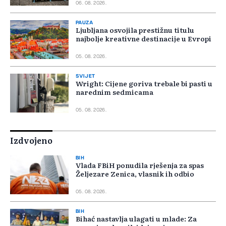
06. 08. 2026.
PAUZA
Ljubljana osvojila prestižnu titulu
najbolje kreativne destinacije u Evropi
05. 08. 2026.
SVIJET
Wright: Cijene goriva trebale bi pasti u
narednim sedmicama
05. 08. 2026.
Izdvojeno
BIH
Vlada FBiH ponudila rješenja za spas
Željezare Zenica, vlasnik ih odbio
05. 08. 2026.
BIH
Bihać nastavlja ulagati u mlade: Za