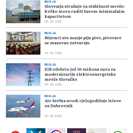
REGIJA
Slovenija strahuje za stabilnost mreže:
Krško mora raditi barem minimalnim
kapacitetom
06. 08. 2026.
REGIJA
Nijemci sve manje piju pivo, pivovare
se masovno zatvaraju
04. 08. 2026.
REGIJA
EIB odobrio još 50 miliona eura za
modernizaciju elektroenergetske
mreže Slovačke
04. 08. 2026.
REGIJA
Air Serbia uvodi cjelogodišnje letove
za Dubrovnik
02. 08. 2026.