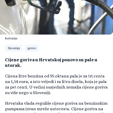
Ilustracija
Slovenija
gorivo
Cijene goriva u Hrvatskoj ponovo su pale u
utorak.
Cijena litre benzina od 95 oktana pala je za tri centa
na 1,54 eura, a isto vrijedi i za litru dizela, koja je pala
za pet centi. U većini susjednih zemalja cijene goriva
su više nego u Sloveniji.
Hrvatska vlada reguliše cijene goriva na benzinskim
pumpama izvan mreže autocesta. Cijene goriva na