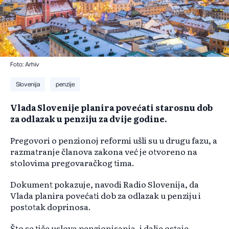
Foto: Arhiv
Slovenija
penzije
Vlada Slovenije planira povećati starosnu dob
za odlazak u penziju za dvije godine.
Pregovori o penzionoj reformi ušli su u drugu fazu, a
razmatranje članova zakona već je otvoreno na
stolovima pregovaračkog tima.
Dokument pokazuje, navodi Radio Slovenija, da
Vlada planira povećati dob za odlazak u penziju i
postotak doprinosa.
Što se tiče uslova penzionisanja, i dalje ostaje