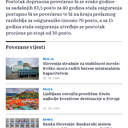
Postotak doprinosa povećavao bi se svake godine -
sa sadašnjih 63,5 posto za 40 godina staža osiguranja
postupno bi se povećavao te bi na kraju prelaznog
razdoblja za osiguranike iznosio 70 posto, a za 15
godina staža osiguranja utvrđuje se postotak
procjene po stopi od 30 posto.
Povezane vijesti
REGIJA
Slovenija strahuje za stabilnost mreže:
Krško mora raditi barem minimalnim
kapacitetom
06. 08. 2026.
PAUZA
Ljubljana osvojila prestižnu titulu
najbolje kreativne destinacije u Evropi
05. 08. 2026.
BANKE
Banka Slovenije: Bankarski sistem