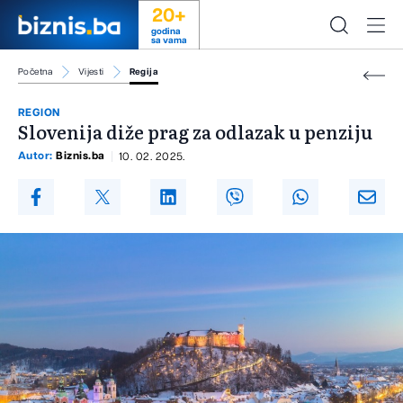
20+
godina
sa vama
Početna
Vijesti
Regija
REGION
Slovenija diže prag za odlazak u penziju
Autor:
Biznis.ba
10. 02. 2025.