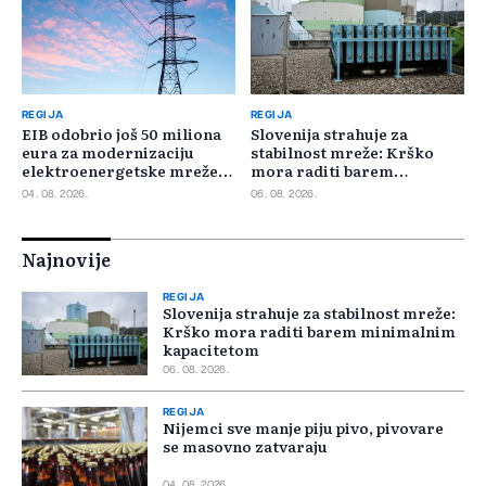
REGIJA
REGIJA
EIB odobrio još 50 miliona
Slovenija strahuje za
eura za modernizaciju
stabilnost mreže: Krško
elektroenergetske mreže
mora raditi barem
Slovačke
minimalnim kapacitetom
04. 08. 2026.
06. 08. 2026.
Najnovije
REGIJA
Slovenija strahuje za stabilnost mreže:
Krško mora raditi barem minimalnim
kapacitetom
06. 08. 2026.
REGIJA
Nijemci sve manje piju pivo, pivovare
se masovno zatvaraju
04. 08. 2026.