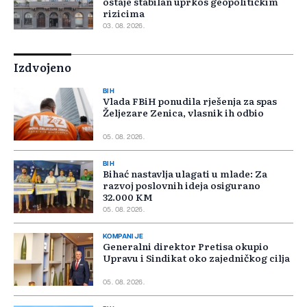
ostaje stabilan uprkos geopolitičkim
rizicima
03. 08. 2026.
Izdvojeno
BIH
Vlada FBiH ponudila rješenja za spas
Željezare Zenica, vlasnik ih odbio
05. 08. 2026.
BIH
Bihać nastavlja ulagati u mlade: Za
razvoj poslovnih ideja osigurano
32.000 KM
05. 08. 2026.
KOMPANIJE
Generalni direktor Pretisa okupio
Upravu i Sindikat oko zajedničkog cilja
05. 08. 2026.