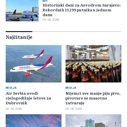
BIH
Historijski dani za Aerodrom Sarajevo:
Rekordnih 13.199 putnika u jednom
danu
04. 08. 2026.
Najčitanije
REGIJA
REGIJA
Air Serbia uvodi
Nijemci sve manje piju pivo,
cjelogodišnje letove za
pivovare se masovno
Dubrovnik
zatvaraju
02. 08. 2026.
04. 08. 2026.