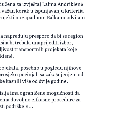
dužena za izvještaj Laima Andrikienė
ra važan korak u ispunjavanju kriterija
 projekti na zapadnom Balkanu odvijaju
a napreduju presporo da bi se region
ja bi trebala unaprijediti izbor,
dljivost transportnih projekata koje
ikienė.
 projekata, posebno u pogledu njihove
prosjeku počinjali sa zakašnjenjem od
 kasnili više od dvije godine.
misija ima ograničene mogućnosti da
ema dovoljno efikasne procedure za
osti podrške EU.