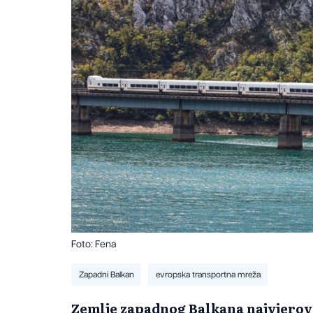
Foto: Fena
Zapadni Balkan
evropska transportna mreža
Zemlje zapadnog Balkana najvjerova