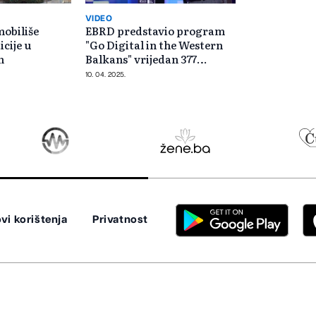
VIDEO
mobiliše
EBRD predstavio program
icije u
"Go Digital in the Western
n
Balkans" vrijedan 377
miliona eura
10. 04. 2025.
vi korištenja
Privatnost