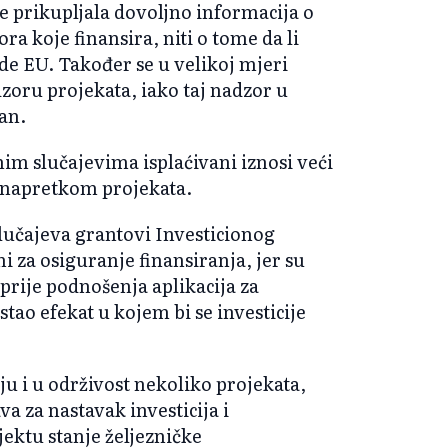
e prikupljala dovoljno informacija o
a koje finansira, niti o tome da li
e EU. Također se u velikoj mjeri
adzoru projekata, iako taj nadzor u
an.
im slučajevima isplaćivani iznosi veći
m napretkom projekata.
slučajeva grantovi Investicionog
ni za osiguranje finansiranja, jer su
prije podnošenja aplikacija za
tao efekat u kojem bi se investicije
ju i u održivost nekoliko projekata,
a za nastavak investicija i
ektu stanje željezničke