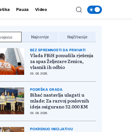
etika
Pauza
Video
Najnovije
Najčitanije
vojeno
BEZ SPREMNOSTI DA PRIHVATI
Vlada FBiH ponudila rješenja
za spas Željezare Zenica,
vlasnik ih odbio
05. 08. 2026.
PODRŠKA GRADA
Bihać nastavlja ulagati u
mlade: Za razvoj poslovnih
ideja osigurano 32.000 KM
05. 08. 2026.
POKRENUO INICIJATIVU