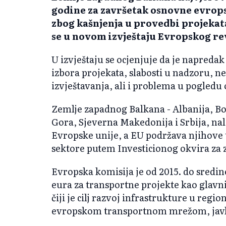
godine za završetak osnovne evrop
zbog kašnjenja u provedbi projekat
se u novom izvještaju Evropskog re
U izvještaju se ocjenjuje da je napred
izbora projekata, slabosti u nadzoru, 
izvještavanja, ali i problema u pogledu 
Zemlje zapadnog Balkana - Albanija, B
Gora, Sjeverna Makedonija i Srbija, nala
Evropske unije, a EU podržava njihove 
sektore putem Investicionog okvira za 
Evropska komisija je od 2015. do sredine
eura za transportne projekte kao glav
čiji je cilj razvoj infrastrukture u reg
evropskom transportnom mrežom, javl