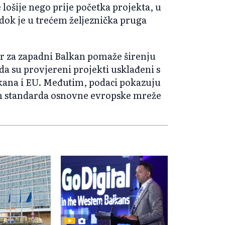
e lošije nego prije početka projekta, u
dok je u trećem željeznička pruga
ir za zapadni Balkan pomaže širenju
a su provjereni projekti usklađeni s
kana i EU. Međutim, podaci pokazuju
ih standarda osnovne evropske mreže