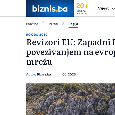
20+
Vijesti
godina
sa vama
Početna
Vijesti
Regija
ROK DO 2030.
Revizori EU: Zapadni 
povezivanjem na evro
mrežu
Autor:
Biznis.ba
11. 06. 2026.