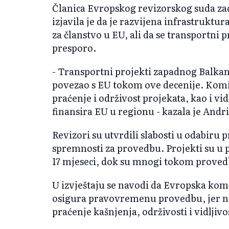
Članica Evropskog revizorskog suda za
izjavila je da je razvijena infrastruktu
za članstvo u EU, ali da se transportni
presporo.
- Transportni projekti zapadnog Balkan
povezao s EU tokom ove decenije. Komisi
praćenje i održivost projekata, kao i vi
finansira EU u regionu - kazala je Andr
Revizori su utvrdili slabosti u odabiru
spremnosti za provedbu. Projekti su u 
17 mjeseci, dok su mnogi tokom provedbe
U izvještaju se navodi da Evropska ko
osigura pravovremenu provedbu, jer n
praćenje kašnjenja, održivosti i vidljiv