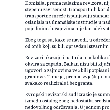
Komisija, prema nalazima revizora, nij
stepenu završenosti transportnih koridor
transportne mreže ispunjavaju standard
oslanjala na finansijske institucije u n
pojedinim slučajevima nije bio adekvat
Zbog toga su, kako se navodi, u određen
od onih koji su bili opravdani stvarni
Revizori ukazuju i na to da u nekoliko 
okvira za zapadni Balkan nisu bili ključ
ugovori o zajmovima već bili potpisani 
grantove. Time je, prema izvještaju, nas
svakako realizirale i bez granta.
Evropski revizorski sud izrazio je sumn
između ostalog zbog nedostatka sredstav
nedovoljnog održavanja. U jednom proj