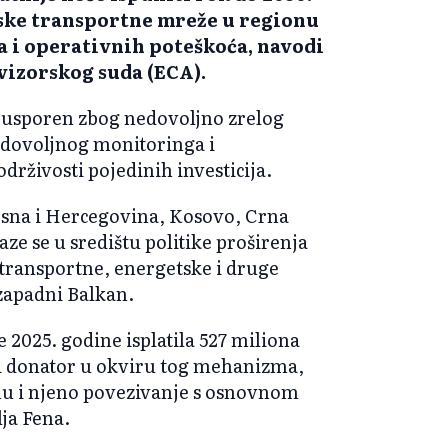
ske transportne mreže u regionu
a i operativnih poteškoća, navodi
vizorskog suda (ECA).
ak usporen zbog nedovoljno zrelog
nedovoljnog monitoringa i
održivosti pojedinih investicija.
osna i Hercegovina, Kosovo, Crna
ze se u središtu politike proširenja
transportne, energetske i druge
zapadni Balkan.
 2025. godine isplatila 527 miliona
ni donator u okviru tog mehanizma,
ionu i njeno povezivanje s osnovnom
ja Fena.