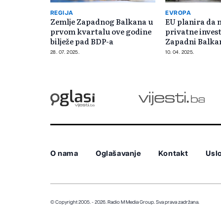
REGIJA
EVROPA
Zemlje Zapadnog Balkana u
EU planira da 
prvom kvartalu ove godine
privatne invest
bilježe pad BDP-a
Zapadni Balka
28. 07. 2025.
10. 04. 2025.
O nama
Oglašavanje
Kontakt
Uslo
© Copyright 2005. - 2026. Radio M Media Group.
Sva prava zadržana.