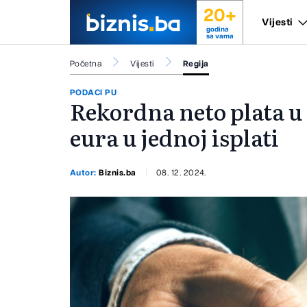
20+
Vijesti
godina
sa vama
Početna
Vijesti
Regija
PODACI PU
Rekordna neto plata u
eura u jednoj isplati
Autor:
Biznis.ba
08. 12. 2024.