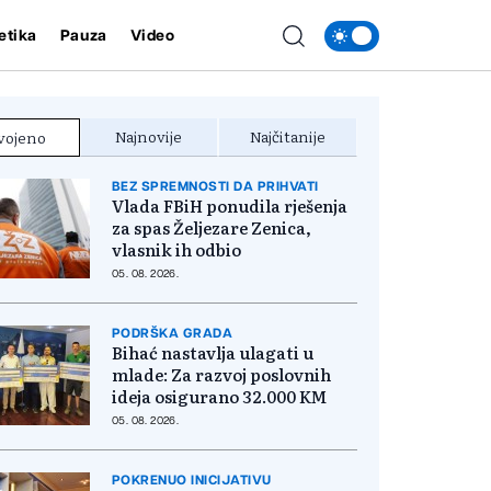
etika
Pauza
Video
Najnovije
Najčitanije
vojeno
BEZ SPREMNOSTI DA PRIHVATI
Vlada FBiH ponudila rješenja
za spas Željezare Zenica,
vlasnik ih odbio
05. 08. 2026.
PODRŠKA GRADA
Bihać nastavlja ulagati u
mlade: Za razvoj poslovnih
ideja osigurano 32.000 KM
05. 08. 2026.
POKRENUO INICIJATIVU