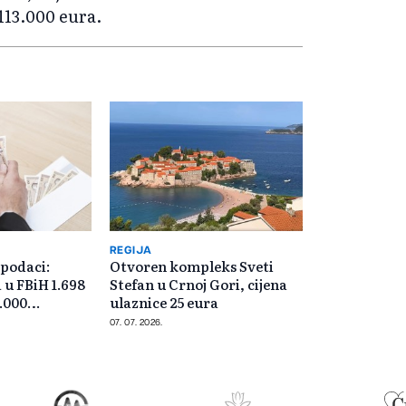
13.000 eura.
REGIJA
 podaci:
Otvoren kompleks Sveti
 u FBiH 1.698
Stefan u Crnoj Gori, cijena
6.000
ulaznice 25 eura
07. 07. 2026.