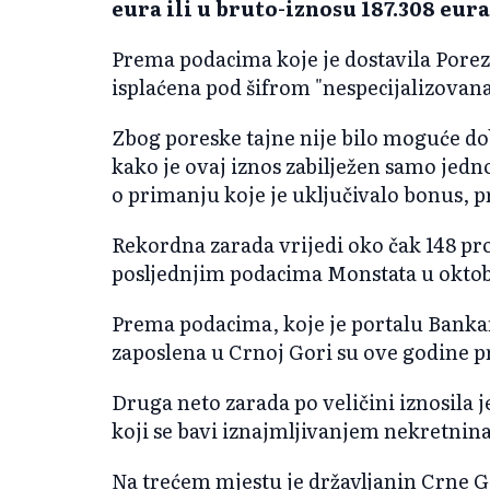
eura ili u bruto-iznosu 187.308 eura
Prema podacima koje je dostavila Porez
isplaćena pod šifrom "nespecijalizovana
Zbog poreske tajne nije bilo moguće dobi
kako je ovaj iznos zabilježen samo jed
o primanju koje je uključivalo bonus, 
Rekordna zarada vrijedi oko čak 148 pro
posljednjim podacima Monstata u oktob
Prema podacima, koje je portalu Bankar
zaposlena u Crnoj Gori su ove godine pr
Druga neto zarada po veličini iznosila je
koji se bavi iznajmljivanjem nekretnina
Na trećem mjestu je državljanin Crne G