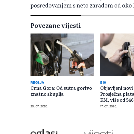
posredovanjem s neto zaradom od oko 1
Povezane vijesti
REGIJA
BIH
Crna Gora: Od sutra gorivo
Objavljeni novi
znatno skuplja
Prosječna plata
KM, više od 54
zaposlenih
20. 07. 2026.
17. 07. 2026.