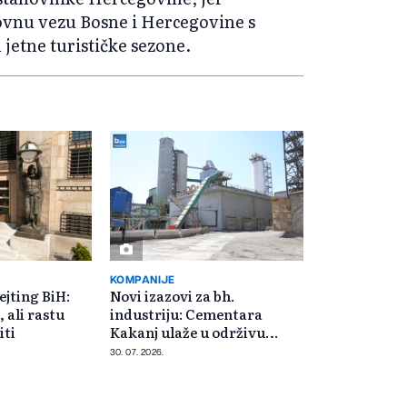
tovnu vezu Bosne i Hercegovine s
etne turističke sezone.
KOMPANIJE
ejting BiH:
Novi izazovi za bh.
, ali rastu
industriju: Cementara
iti
Kakanj ulaže u održivu
budućnost
30. 07. 2026.