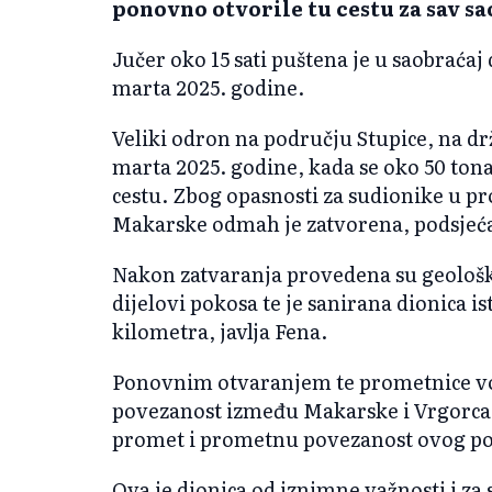
ponovno otvorile tu cestu za sav sa
Jučer oko 15 sati puštena je u saobraćaj 
marta 2025. godine.
Veliki odron na području Stupice, na dr
marta 2025. godine, kada se oko 50 tona
cestu. Zbog opasnosti za sudionike u p
Makarske odmah je zatvorena, podsjeć
Nakon zatvaranja provedena su geološka
dijelovi pokosa te je sanirana dionica is
kilometra, javlja Fena.
Ponovnim otvaranjem te prometnice vo
povezanost između Makarske i Vrgorca,
promet i prometnu povezanost ovog po
Ova je dionica od iznimne važnosti i za