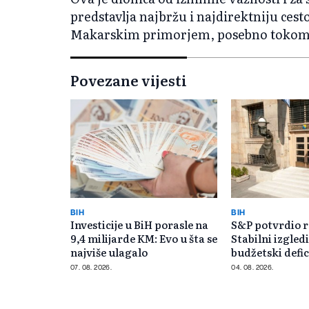
predstavlja najbržu i najdirektniju ces
Makarskim primorjem, posebno tokom j
Povezane vijesti
BIH
BIH
Investicije u BiH porasle na
S&P potvrdio r
9,4 milijarde KM: Evo u šta se
Stabilni izgledi
najviše ulagalo
budžetski defic
07. 08. 2026.
04. 08. 2026.