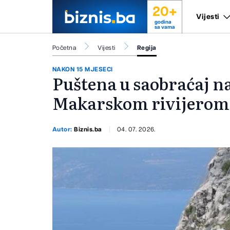
20+
Vijesti
godina
sa vama
Početna
Vijesti
Regija
NAKON 15 MJESECI
Puštena u saobraćaj na
Makarskom rivijerom
Autor:
Biznis.ba
04. 07. 2026.