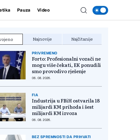
etika
Pauza
Video
Najnovije
Najčitanije
vojeno
PRIVREMENO
Forto: Profesionalni vozači ne
mogu više čekati, EK ponudili
smo provodivo rješenje
06. 08. 2026.
FIA
Industrija u FBiH ostvarila 18
milijardi KM prihoda i šest
milijardi KM izvoza
06. 08. 2026.
BEZ SPREMNOSTI DA PRIHVATI