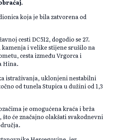
obraćaj.
dionica koja je bila zatvorena od
žavnoj cesti DC512, dogodio se 27.
 kamenja i velike stijene srušilo na
rometu, cesta između Vrgorca i
a Hina.
 istraživanja, uklonjeni nestabilni
točno od tunela Stupica u dužini od 1,3
začima je omogućena kraća i brža
 što će značajno olakšati svakodnevni
dručja.
 stanovnike Hercegovine, jer