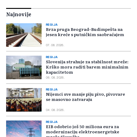
Najnovije
REGIJA
Brza pruga Beograd–Budimpešta na
jesen kreće s putničkim saobraćajem
07. 08. 2026.
REGIJA
Slovenija strahuje za stabilnost mreže:
Krško mora raditi barem minimalnim
kapacitetom
06. 08. 2026.
REGIJA
Nijemci sve manje piju pivo, pivovare
se masovno zatvaraju
04. 08. 2026.
REGIJA
EIB odobrio još 50 miliona eura za
modernizaciju elektroenergetske
mreže Slovačke