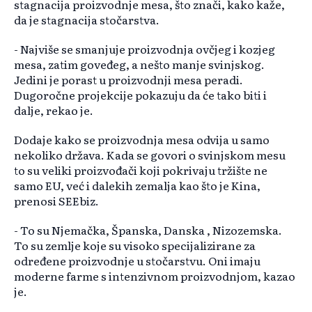
stagnacija proizvodnje mesa, što znači, kako kaže,
da je stagnacija stočarstva.
- Najviše se smanjuje proizvodnja ovčjeg i kozjeg
mesa, zatim goveđeg, a nešto manje svinjskog.
Jedini je porast u proizvodnji mesa peradi.
Dugoročne projekcije pokazuju da će tako biti i
dalje, rekao je.
Dodaje kako se proizvodnja mesa odvija u samo
nekoliko država. Kada se govori o svinjskom mesu
to su veliki proizvođači koji pokrivaju tržište ne
samo EU, već i dalekih zemalja kao što je Kina,
prenosi SEEbiz.
- To su Njemačka, Španska, Danska , Nizozemska.
To su zemlje koje su visoko specijalizirane za
određene proizvodnje u stočarstvu. Oni imaju
moderne farme s intenzivnom proizvodnjom, kazao
je.