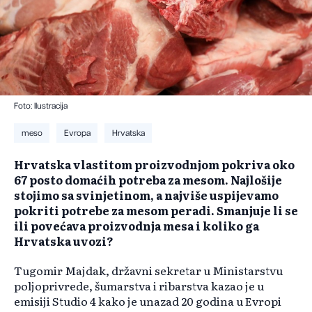
Foto: Ilustracija
meso
Evropa
Hrvatska
Hrvatska vlastitom proizvodnjom pokriva oko
67 posto domaćih potreba za mesom. Najlošije
stojimo sa svinjetinom, a najviše uspijevamo
pokriti potrebe za mesom peradi. Smanjuje li se
ili povećava proizvodnja mesa i koliko ga
Hrvatska uvozi?
Tugomir Majdak, državni sekretar u Ministarstvu
poljoprivrede, šumarstva i ribarstva kazao je u
emisiji Studio 4 kako je unazad 20 godina u Evropi