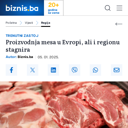
20+
godina
sa vama
Početna
Vijesti
Regija
TRENUTNI ZASTOJ
Proizvodnja mesa u Evropi, ali i regionu
stagnira
Autor:
Biznis.ba
05. 01. 2025.