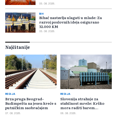
05. 08. 2026.
BIH
Bihać nastavlja ulagati u mlade: Za
razvoj poslovnih ideja osigurano
32.000 KM
05. 08. 2026.
Najčitanije
REGIJA
REGIJA
Brza pruga Beograd–
Slovenija strahuje za
Budimpešta na jesen kreće s
stabilnost mreže: Krško
putničkim saobraćajem
mora raditi barem
minimalnim kapacitetom
07. 08. 2026.
06. 08. 2026.