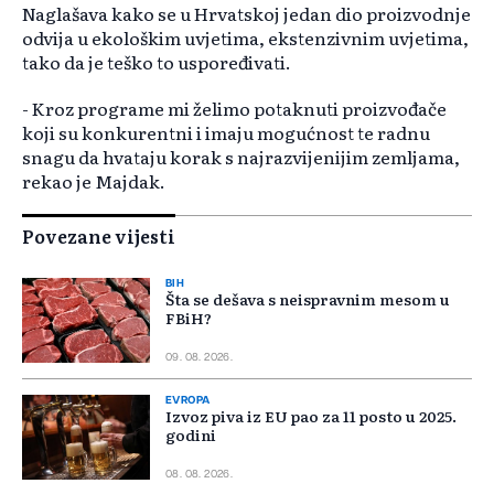
Naglašava kako se u Hrvatskoj jedan dio proizvodnje
odvija u ekološkim uvjetima, ekstenzivnim uvjetima,
tako da je teško to uspoređivati.
- Kroz programe mi želimo potaknuti proizvođače
koji su konkurentni i imaju mogućnost te radnu
snagu da hvataju korak s najrazvijenijim zemljama,
rekao je Majdak.
Povezane vijesti
BIH
Šta se dešava s neispravnim mesom u
FBiH?
09. 08. 2026.
EVROPA
Izvoz piva iz EU pao za 11 posto u 2025.
godini
08. 08. 2026.