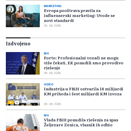
MARKETING
Evropa pooštrava pravila za
influenserski marketing: Uvode se
novi standardi
05. 08. 2026.
Izdvojeno
BIH
Forto: Profesionalni vozači ne mogu
više čekati, EK ponudili smo provodivo
rješenje
06. 08. 2026.
VIDEO
Industrija u FBiH ostvarila 18 milijardi
KM prihoda i šest milijardi KM izvoza
06. 08. 2026.
BIH
Vlada FBiH ponudila rješenja za spas
Željezare Zenica, vlasnik ih odbio