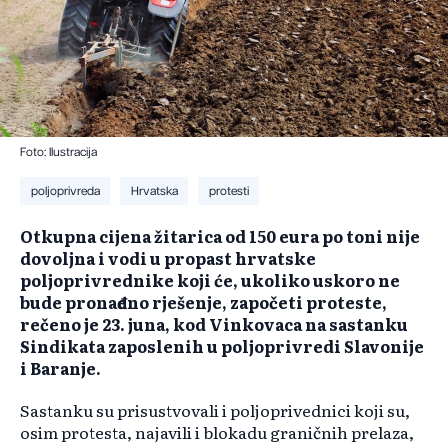
Foto: Ilustracija
poljoprivreda
Hrvatska
protesti
Otkupna cijena žitarica od 150 eura po toni nije
dovoljna i vodi u propast hrvatske
poljoprivrednike koji će, ukoliko uskoro ne
bude pronađeno rješenje, započeti proteste,
rečeno je 23. juna, kod Vinkovaca na sastanku
Sindikata zaposlenih u poljoprivredi Slavonije
i Baranje.
Sastanku su prisustvovali i poljoprivednici koji su,
osim protesta, najavili i blokadu graničnih prelaza,