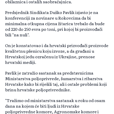
obilaznica i ostalih saobraćajnica.
Predsjednik Sindikata Duško Pavlik izjavio je na
konferenciji za novinare u Rokovcima da bi
minimalna otkupna cijena žitarica trebalo da bude
od 220 do 250 evra po toni, pri kojoj bi proizvođači
bili "na nuli".
On je konstatovao i da hrvatski prizvođači proizvode
kvalitetnu pšenicu koju izvoze, a da građani u
Hrvatskoj jedu ozračenu iz Ukrajine, prenose
hrvatski mediji.
Pavlik je zatražio sastanak sa predstavnicima
Ministarstva poljoprivrede, šumarstva i ribarstva
Hrvatske kako bi riješili taj, ali i ostale problemi koji
brinu hrvatske poljoprivrednike.
"Tražimo od ministarstva sastanak u roku od osam
dana na kojem će biti ljudi iz Hrvatske
poljoprivredne komore, Agronomske komore i