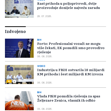
Rast prihoda u poljoprivredi, dvije
proizvodnje donijele najveću zaradu
28. 07. 2026.
Izdvojeno
BIH
Forto: Profesionalni vozači ne mogu
više čekati, EK ponudili smo provodivo
rješenje
06. 08. 2026.
VIDEO
Industrija u FBiH ostvarila 18 milijardi
KM prihoda i šest milijardi KM izvoza
06. 08. 2026.
BIH
Vlada FBiH ponudila rješenja za spas
Željezare Zenica, vlasnik ih odbio
05. 08. 2026.