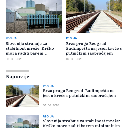
REGIJA
REGIJA
Slovenija strahuje za
Brza pruga Beograd–
stabilnost mreže: Krško
Budimpešta na jesen kreće s
mora raditi barem
putničkim saobraćajem
minimalnim kapacitetom
06. 08. 2026.
07. 08. 2026.
Najnovije
REGIJA
Brza pruga Beograd–Budimpešta na
jesen kreće s putničkim saobraćajem
07. 08. 2026.
REGIJA
Slovenija strahuje za stabilnost mreže:
Krško mora raditi barem minimalnim