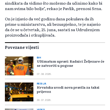
sindikata da vidimo što možemo da učinimo kako bi
nam svima bilo bolje", rekao je Pavlik, prenosi Srna.
On je izjavio da već godinu dana pokušava da ih
prime u ministarstvu, ali bezuspješno, te je najavio
da će se u četvrtak, 25. juna, sastati sa Udruženjem
proizvođača i otkupljivača.
Povezane vijesti
BIH
Ultimatum upravi: Radnici Željezare će
se zatvoriti u pogone
07. 08. 2026.
REGIJA
Hrvatska uvodi nova pravila za taksi
prijevoz
29. 07. 2026.
VIDEO