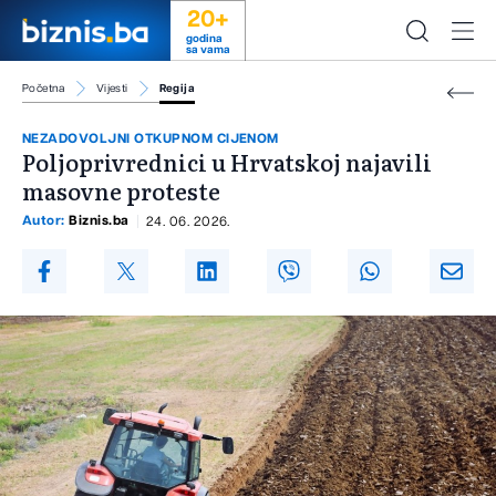
20+
godina
sa vama
Početna
Vijesti
Regija
NEZADOVOLJNI OTKUPNOM CIJENOM
Poljoprivrednici u Hrvatskoj najavili
masovne proteste
Autor:
Biznis.ba
24. 06. 2026.