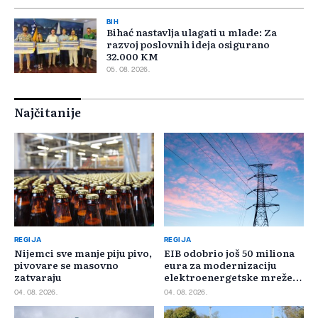
BIH
Bihać nastavlja ulagati u mlade: Za
razvoj poslovnih ideja osigurano
32.000 KM
05. 08. 2026.
Najčitanije
REGIJA
REGIJA
Nijemci sve manje piju pivo,
EIB odobrio još 50 miliona
pivovare se masovno
eura za modernizaciju
zatvaraju
elektroenergetske mreže
Slovačke
04. 08. 2026.
04. 08. 2026.