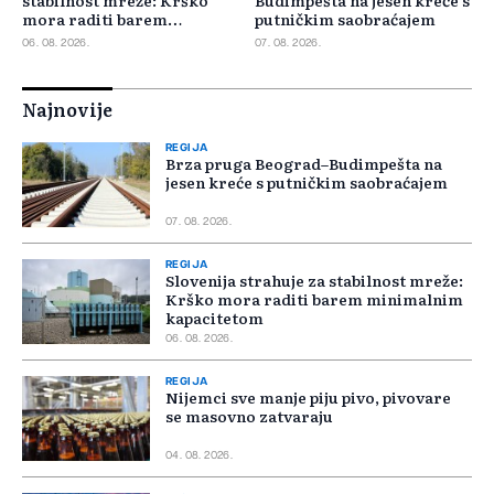
stabilnost mreže: Krško
Budimpešta na jesen kreće s
mora raditi barem
putničkim saobraćajem
minimalnim kapacitetom
06. 08. 2026.
07. 08. 2026.
Najnovije
REGIJA
Brza pruga Beograd–Budimpešta na
jesen kreće s putničkim saobraćajem
07. 08. 2026.
REGIJA
Slovenija strahuje za stabilnost mreže:
Krško mora raditi barem minimalnim
kapacitetom
06. 08. 2026.
REGIJA
Nijemci sve manje piju pivo, pivovare
se masovno zatvaraju
04. 08. 2026.