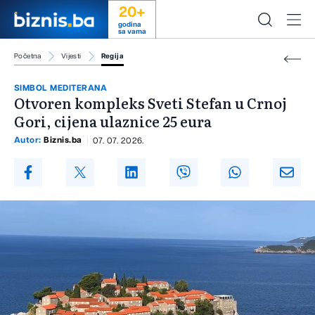
20+
godina
sa vama
Početna
Vijesti
Regija
SIMBOL MEDITERANA
Otvoren kompleks Sveti Stefan u Crnoj
Gori, cijena ulaznice 25 eura
Autor:
Biznis.ba
07. 07. 2026.