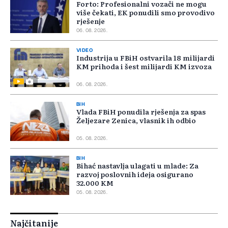
Forto: Profesionalni vozači ne mogu
više čekati, EK ponudili smo provodivo
rješenje
06. 08. 2026.
VIDEO
Industrija u FBiH ostvarila 18 milijardi
KM prihoda i šest milijardi KM izvoza
06. 08. 2026.
BIH
Vlada FBiH ponudila rješenja za spas
Željezare Zenica, vlasnik ih odbio
05. 08. 2026.
BIH
Bihać nastavlja ulagati u mlade: Za
razvoj poslovnih ideja osigurano
32.000 KM
05. 08. 2026.
Najčitanije