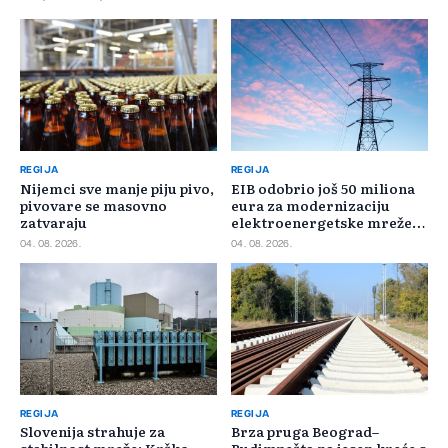
REGIJA
REGIJA
Nijemci sve manje piju pivo,
EIB odobrio još 50 miliona
pivovare se masovno
eura za modernizaciju
zatvaraju
elektroenergetske mreže
Slovačke
04. 08. 2026.
04. 08. 2026.
REGIJA
REGIJA
Slovenija strahuje za
Brza pruga Beograd–