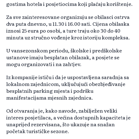
gostima hotela i posjetiocima koji plaćaju korištenje.
Za sve zainteresovane organizuju se obilasci ostrva
dva puta dnevno, u 11.30 i 16.00 sati. Cijena obilaska
iznosi 25 eura po osobi, a ture traju oko 30 do 40
minuta uz stručno vođenje kroz istoriju kompleksa.
U vansezonskom periodu, školske i predškolske
ustanove imaju besplatan obilazak, a posjete se
mogu organizovati i na zahtjev.
Iz kompanije ističu i da je uspostavljena saradnja sa
lokalnom zajednicom, uključujući obezbjeđivanje
besplatnih parking mjesta i podršku
manifestacijama mjesnih zajednica.
Od otvaranja je, kako navode, zabilježen veliki
interes posjetilaca, a većina dostupnih kapaciteta je
unaprijed rezervisana, što ukazuje na snažan
početak turističke sezone.