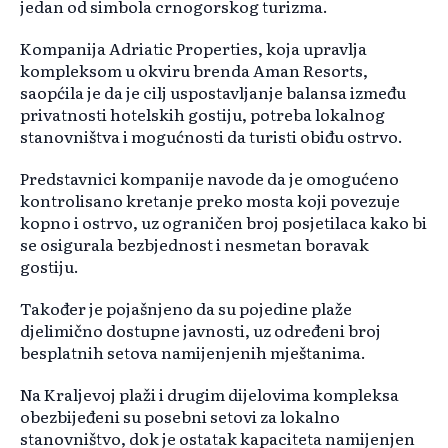
jedan od simbola crnogorskog turizma.
Kompanija Adriatic Properties, koja upravlja
kompleksom u okviru brenda Aman Resorts,
saopćila je da je cilj uspostavljanje balansa između
privatnosti hotelskih gostiju, potreba lokalnog
stanovništva i mogućnosti da turisti obiđu ostrvo.
Predstavnici kompanije navode da je omogućeno
kontrolisano kretanje preko mosta koji povezuje
kopno i ostrvo, uz ograničen broj posjetilaca kako bi
se osigurala bezbjednost i nesmetan boravak
gostiju.
Također je pojašnjeno da su pojedine plaže
djelimično dostupne javnosti, uz određeni broj
besplatnih setova namijenjenih mještanima.
Na Kraljevoj plaži i drugim dijelovima kompleksa
obezbijeđeni su posebni setovi za lokalno
stanovništvo, dok je ostatak kapaciteta namijenjen