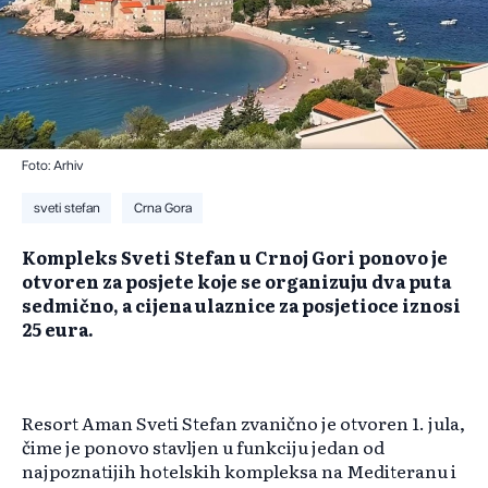
Foto: Arhiv
sveti stefan
Crna Gora
Kompleks Sveti Stefan u Crnoj Gori ponovo je
otvoren za posjete koje se organizuju dva puta
sedmično, a cijena ulaznice za posjetioce iznosi
25 eura.
Resort Aman Sveti Stefan zvanično je otvoren 1. jula,
čime je ponovo stavljen u funkciju jedan od
najpoznatijih hotelskih kompleksa na Mediteranu i