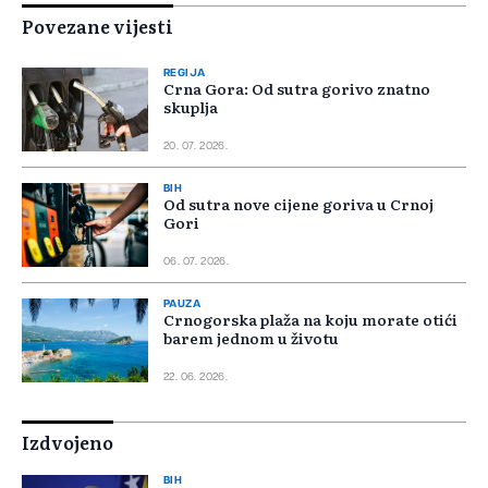
Povezane vijesti
REGIJA
Crna Gora: Od sutra gorivo znatno
skuplja
20. 07. 2026.
BIH
Od sutra nove cijene goriva u Crnoj
Gori
06. 07. 2026.
PAUZA
Crnogorska plaža na koju morate otići
barem jednom u životu
22. 06. 2026.
Izdvojeno
BIH