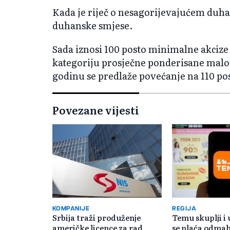
Kada je riječ o nesagorijevajućem duha
duhanske smjese.
Sada iznosi 100 posto minimalne akcize
kategoriju prosječne ponderisane malopr
godinu se predlaže povećanje na 110 po
Povezane vijesti
KOMPANIJE
REGIJA
Srbija traži produženje
Temu skuplji i 
američke licence za rad
se plaća odmah