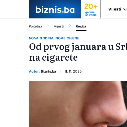
20+
Vijesti
godina
sa vama
Početna
Vijesti
Regija
NOVA GODINA, NOVE CIJENE
Od prvog januara u Srb
na cigarete
Autor:
Biznis.ba
11. 11. 2025.