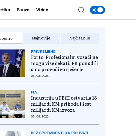
etika
Pauza
Video
Najnovije
Najčitanije
vojeno
PRIVREMENO
Forto: Profesionalni vozači ne
mogu više čekati, EK ponudili
smo provodivo rješenje
06. 08. 2026.
FIA
Industrija u FBiH ostvarila 18
milijardi KM prihoda i šest
milijardi KM izvoza
06. 08. 2026.
BEZ SPREMNOSTI DA PRIHVATI