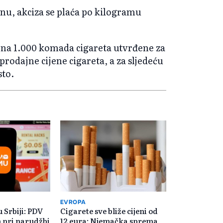
nu, akciza se plaća po kilogramu
 na 1.000 komada cigareta utvrđene za
odajne cijene cigareta, a za sljedeću
sto.
EVROPA
u Srbiji: PDV
Cigarete sve bliže cijeni od
 pri narudžbi
12 eura: Njemačka sprema