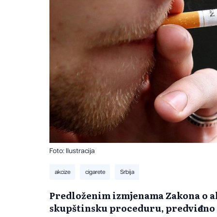
Foto: Ilustracija
akcize
cigarete
Srbija
Predloženim izmjenama Zakona o akc
skupštinsku proceduru, predviđeno 