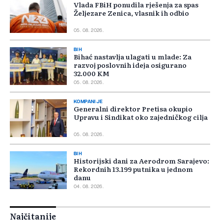
Vlada FBiH ponudila rješenja za spas
Željezare Zenica, vlasnik ih odbio
05. 08. 2026.
BIH
Bihać nastavlja ulagati u mlade: Za
razvoj poslovnih ideja osigurano
32.000 KM
05. 08. 2026.
KOMPANIJE
Generalni direktor Pretisa okupio
Upravu i Sindikat oko zajedničkog cilja
05. 08. 2026.
BIH
Historijski dani za Aerodrom Sarajevo:
Rekordnih 13.199 putnika u jednom
danu
04. 08. 2026.
Najčitanije