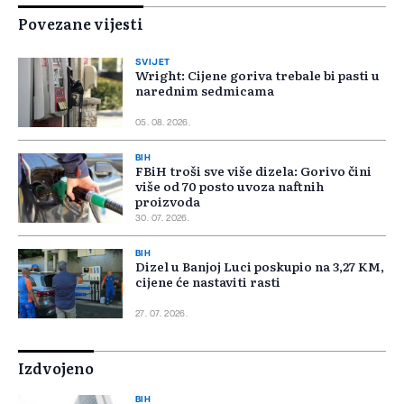
Povezane vijesti
SVIJET
Wright: Cijene goriva trebale bi pasti u
narednim sedmicama
05. 08. 2026.
BIH
FBiH troši sve više dizela: Gorivo čini
više od 70 posto uvoza naftnih
proizvoda
30. 07. 2026.
BIH
Dizel u Banjoj Luci poskupio na 3,27 KM,
cijene će nastaviti rasti
27. 07. 2026.
Izdvojeno
BIH