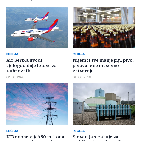
REGIJA
REGIJA
Air Serbia uvodi
Nijemci sve manje piju pivo,
cjelogodišnje letove za
pivovare se masovno
Dubrovnik
zatvaraju
02. 08. 2026.
04. 08. 2026.
REGIJA
REGIJA
EIB odobrio još 50 miliona
Slovenija strahuje za