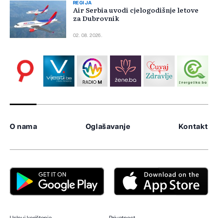
REGIJA
Air Serbia uvodi cjelogodišnje letove
za Dubrovnik
02. 08. 2026.
O nama
Oglašavanje
Kontakt
Uslovi korištenja
Privatnost