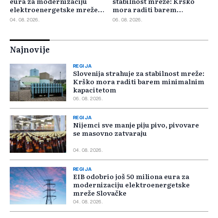
eura za modernizaciju
stabilnost mreže: Krško
elektroenergetske mreže
mora raditi barem
Slovačke
minimalnim kapacitetom
04. 08. 2026.
06. 08. 2026.
Najnovije
REGIJA
Slovenija strahuje za stabilnost mreže:
Krško mora raditi barem minimalnim
kapacitetom
06. 08. 2026.
REGIJA
Nijemci sve manje piju pivo, pivovare
se masovno zatvaraju
04. 08. 2026.
REGIJA
EIB odobrio još 50 miliona eura za
modernizaciju elektroenergetske
mreže Slovačke
04. 08. 2026.