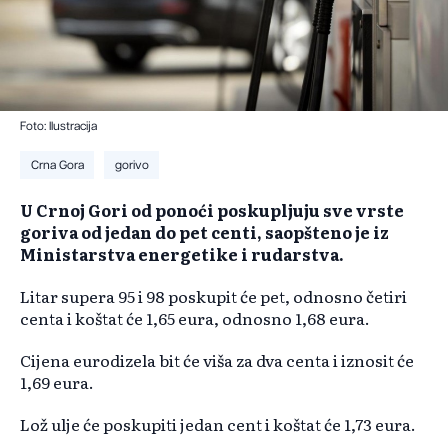
Foto: Ilustracija
Crna Gora
gorivo
U Crnoj Gori od ponoći poskupljuju sve vrste
goriva od jedan do pet centi, saopšteno je iz
Ministarstva energetike i rudarstva.
Litar supera 95 i 98 poskupit će pet, odnosno četiri
centa i koštat će 1,65 eura, odnosno 1,68 eura.
Cijena eurodizela bit će viša za dva centa i iznosit će
1,69 eura.
Lož ulje će poskupiti jedan cent i koštat će 1,73 eura.