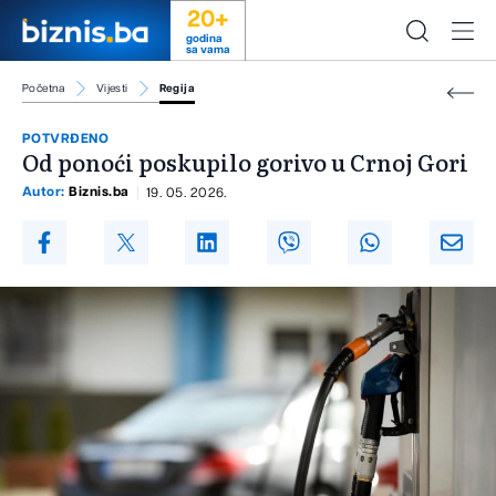
20+
godina
sa vama
Početna
Vijesti
Regija
POTVRĐENO
Od ponoći poskupilo gorivo u Crnoj Gori
Autor:
Biznis.ba
19. 05. 2026.