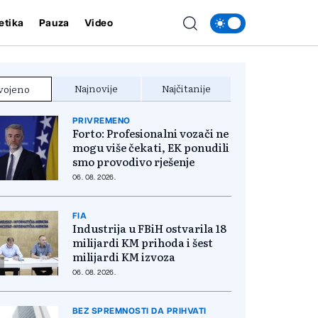
etika
Pauza
Video
Najnovije
Najčitanije
vojeno
PRIVREMENO
Forto: Profesionalni vozači ne
mogu više čekati, EK ponudili
smo provodivo rješenje
06. 08. 2026.
FIA
Industrija u FBiH ostvarila 18
milijardi KM prihoda i šest
milijardi KM izvoza
06. 08. 2026.
BEZ SPREMNOSTI DA PRIHVATI