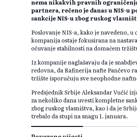
nema nikakvih pravnih ograničenja
partnera, rečeno je danas u NIS-u 
sankcije NIS-u zbog ruskog vlasništ
Poslovanje NIS-a, kako je navedeno, u
kompanija ostaje fokusirana na nastavak 
očuvanje stabilnosti na domaćem tržištu
Iz kompanije naglašavaju da je snabdje
redovna, da Rafinerija nafte Pančevo r
tržište isporučuju sve neophodne naftn
Predsjednik Srbije Aleksandar Vučić izja
za nekoliko dana uvesti kompletne sankc
zbog ruskog vlasništva, kao i da je Srbi
trebalo da stupi na snagu 1. januara.
Povezane vijesti