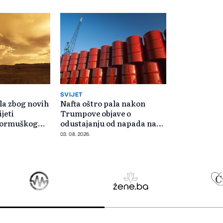
SVIJET
la zbog novih
Nafta oštro pala nakon
ijeti
Trumpove objave o
Hormuškog
odustajanju od napada na
Iran
03. 08. 2026.