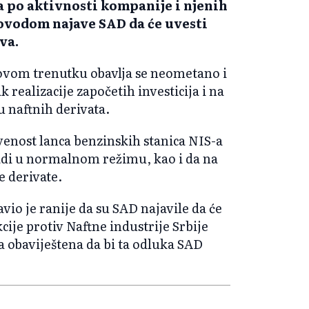
 po aktivnosti kompanije i njenih
povodom najave SAD da će uvesti
va.
 ovom trenutku obavlja se neometano i
realizacije započetih investicija i na
 naftnih derivata.
venost lanca benzinskih stanica NIS-a
adi u normalnom režimu, kao i da na
e derivate.
vio je ranije da su SAD najavile da će
ije protiv Naftne industrije Srbije
ja obaviještena da bi ta odluka SAD