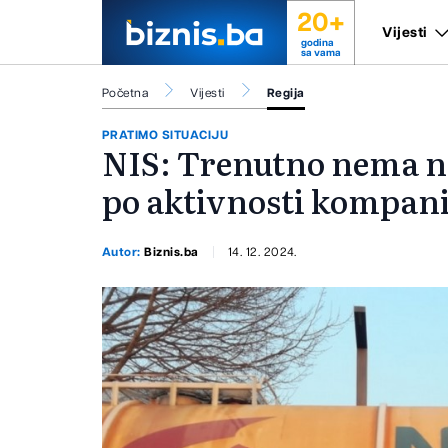
20+
Vijesti
godina
sa vama
Početna
Vijesti
Regija
PRATIMO SITUACIJU
NIS: Trenutno nema n
po aktivnosti kompani
Autor:
Biznis.ba
14. 12. 2024.