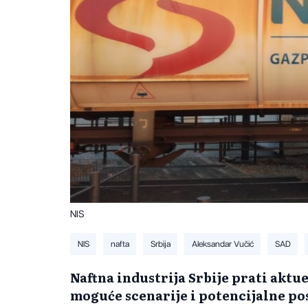
NIS
NIS
nafta
Srbija
Aleksandar Vučić
SAD
Naftna industrija Srbije prati aktue
moguće scenarije i potencijalne po