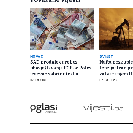
NOVAC
SVIJET
SAD prodale eure bez
Nafta poskupje
obavještavanja ECB-a: Potez
tenzija: Iran pr
izazvao zabrinutost u
zatvaranjem 
Evropi
moreuza
07. 08. 2026.
07. 08. 2026.