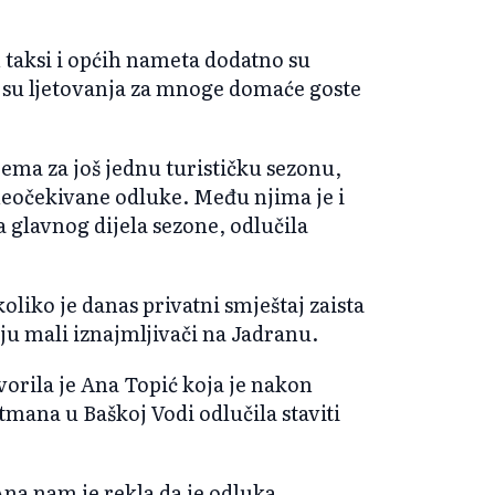
ih taksi i općih nameta dodatno su
a su ljetovanja za mnoge domaće goste
ema za još jednu turističku sezonu,
 neočekivane odluke. Među njima je i
a glavnog dijela sezone, odlučila
koliko je danas privatni smještaj zaista
aju mali iznajmljivači na Jadranu.
orila je Ana Topić koja je nakon
mana u Baškoj Vodi odlučila staviti
 Ana nam je rekla da je odluka