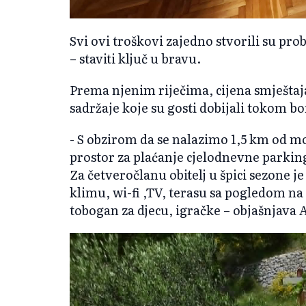
Svi ovi troškovi zajedno stvorili su pro
– staviti ključ u bravu.
Prema njenim riječima, cijena smještaj
sadržaje koje su gosti dobijali tokom b
- S obzirom da se nalazimo 1,5 km od mo
prostor za plaćanje cjelodnevne parking
Za četveročlanu obitelj u špici sezone j
klimu, wi-fi ,TV, terasu sa pogledom na 
tobogan za djecu, igračke – objašnjava A