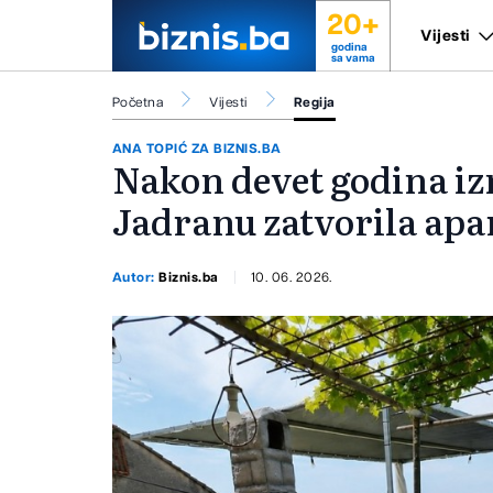
20+
Vijesti
godina
sa vama
Početna
Vijesti
Regija
ANA TOPIĆ ZA BIZNIS.BA
Nakon devet godina iz
Jadranu zatvorila ap
Autor:
Biznis.ba
10. 06. 2026.