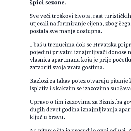
špici sezone.
Sve veći troškovi života, rast turističk
utjecali na formiranje cijena, zbog čeg
postala sve manje dostupna.
I baš u trenucima dok se Hrvatska pripr
pojedini privatni iznajmljivači donose
vlasnica apartmana koja je prije početk
zatvoriti svoja vrata gostima.
Razlozi za takav potez otvaraju pitanje 
isplativ i s kakvim se izazovima suočav
Upravo o tim izazovima za Biznis.ba gov
dugih devet godina iznajmljivanja apart
ključ u bravu.
Na pitanje šta je presudilo ovoj odluci,