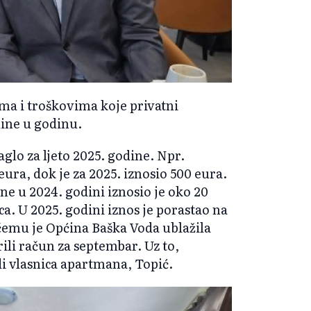
ma i troškovima koje privatni
dine u godinu.
glo za ljeto 2025. godine. Npr.
eura, dok je za 2025. iznosio 500 eura.
e u 2024. godini iznosio je oko 20
a. U 2025. godini iznos je porastao na
i čemu je Općina Baška Voda ublažila
ili račun za septembar. Uz to,
di vlasnica apartmana, Topić.