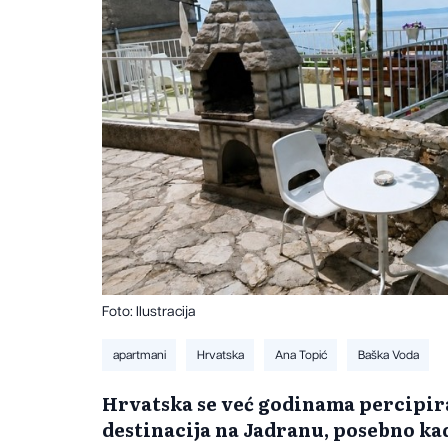
Foto: Ilustracija
apartmani
Hrvatska
Ana Topić
Baška Voda
Hrvatska se već godinama percipira
destinacija na Jadranu, posebno kad