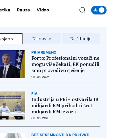
etika
Pauza
Video
Najnovije
Najčitanije
vojeno
PRIVREMENO
Forto: Profesionalni vozači ne
mogu više čekati, EK ponudili
smo provodivo rješenje
06. 08. 2026.
FIA
Industrija u FBiH ostvarila 18
milijardi KM prihoda i šest
milijardi KM izvoza
06. 08. 2026.
BEZ SPREMNOSTI DA PRIHVATI