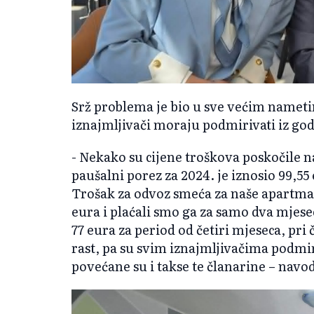
Srž problema je bio u sve većim nameti
iznajmljivači moraju podmirivati iz go
- Nekako su cijene troškova poskočile na
paušalni porez za 2024. je iznosio 99,55 
Trošak za odvoz smeća za naše apartman
eura i plaćali smo ga za samo dva mjesec
77 eura za period od četiri mjeseca, pr
rast, pa su svim iznajmljivačima podmir
povećane su i takse te članarine – navo