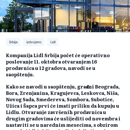
Srbija
izdvojeno
Lidl
Kompanija Lidl Srbija počet će operativno
poslovanje 11. oktobra otvaranjem 16
prodavnica u 12 gradova, navodi se u
saopštenju.
Kako se navodi u saopštenju, građani Beograda,
Bora, Zrenjanina, Kragujevca, Leskovca, Niša,
Novog Sada, Smedereva, Sombora, Subotice,
Užica i Šapca prvi će imati priliku da kupuju u
Lidlu. Otvaranje završenih prodavnica u
drugim gradovima će uslijediti od novembra i
nastaviti se u narednim mesecima, s obzirom