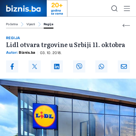
20+
godina
sa vama
Početna
Vijesti
Regija
REGIJA
Lidl otvara trgovine u Srbiji 11. oktobra
Autor:
Biznis.ba
03. 10. 2018.