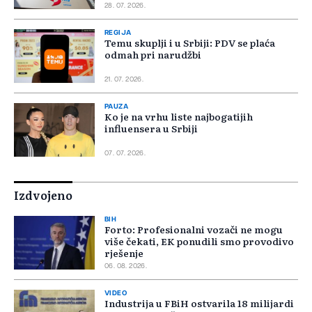
28. 07. 2026.
REGIJA
Temu skuplji i u Srbiji: PDV se plaća
odmah pri narudžbi
21. 07. 2026.
PAUZA
Ko je na vrhu liste najbogatijih
influensera u Srbiji
07. 07. 2026.
Izdvojeno
BIH
Forto: Profesionalni vozači ne mogu
više čekati, EK ponudili smo provodivo
rješenje
06. 08. 2026.
VIDEO
Industrija u FBiH ostvarila 18 milijardi