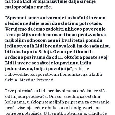
na to da Lidl Srbija najavljuje dalje širenje
maloprodajne mreže.
"Spremni smo za otvaranje i uzbuđeni što ćemo
sledeće nedelje moći da uslužimo potrošače.
Verujemo da ćemo zadobiti njihovo poverenje
kroz pažljivo odabran asortiman proizvoda sa
najboljim odnosom cene i kvaliteta i ponudu
jedinstvenih Lidl brendova koji im do sada nisu
bili dostupni u Srbiji. Ovom prilikom ih
srdačno pozivamo da od 11. oktobra posete svoj
Lidl i uvere se zašto je kupovina u Lidlu
jednostavna, bolja i povoljnija"
, rekla je
rukovodilac korporativnih komunikacija u Lidlu
Srbija, Martina Petrović.
Prve potrošače u Lidl prodavnicama dočekat će više
od hiljadu prodavača. Oni su, zajedno sa ostalim
kolegama, u sklopu temeljnih priprema za otvaranje
prošli višemjesečne obuke kako bi odgovorili na
potrebe potrošača. U trenutku otvaranja, u Lidlu će