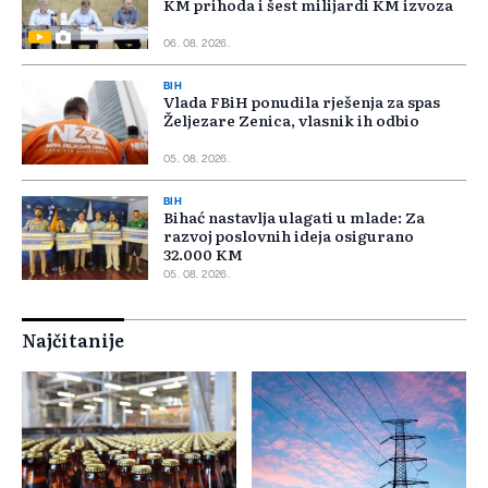
KM prihoda i šest milijardi KM izvoza
06. 08. 2026.
BIH
Vlada FBiH ponudila rješenja za spas
Željezare Zenica, vlasnik ih odbio
05. 08. 2026.
BIH
Bihać nastavlja ulagati u mlade: Za
razvoj poslovnih ideja osigurano
32.000 KM
05. 08. 2026.
Najčitanije