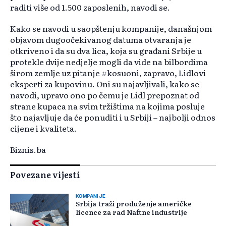
raditi više od 1.500 zaposlenih, navodi se.
Kako se navodi u saopštenju kompanije, današnjom
objavom dugoočekivanog datuma otvaranja je
otkriveno i da su dva lica, koja su građani Srbije u
protekle dvije nedjelje mogli da vide na bilbordima
širom zemlje uz pitanje #kosuoni, zapravo, Lidlovi
eksperti za kupovinu. Oni su najavljivali, kako se
navodi, upravo ono po čemu je Lidl prepoznat od
strane kupaca na svim tržištima na kojima posluje
što najavljuje da će ponuditi i u Srbiji – najbolji odnos
cijene i kvaliteta.
Biznis.ba
Povezane vijesti
KOMPANIJE
Srbija traži produženje američke
licence za rad Naftne industrije