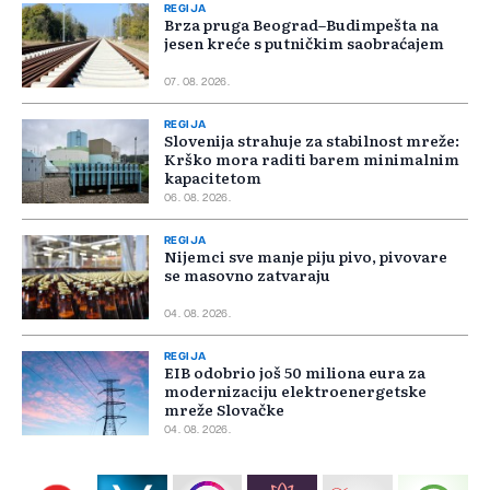
REGIJA
Brza pruga Beograd–Budimpešta na
jesen kreće s putničkim saobraćajem
07. 08. 2026.
REGIJA
Slovenija strahuje za stabilnost mreže:
Krško mora raditi barem minimalnim
kapacitetom
06. 08. 2026.
REGIJA
Nijemci sve manje piju pivo, pivovare
se masovno zatvaraju
04. 08. 2026.
REGIJA
EIB odobrio još 50 miliona eura za
modernizaciju elektroenergetske
mreže Slovačke
04. 08. 2026.