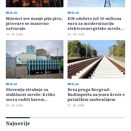
REGIJA
REGIJA
Nijemci sve manje piju pivo,
EIB odobrio još 50 miliona
pivovare se masovno
eura za modernizaciju
zatvaraju
elektroenergetske mreže
Slovačke
04. 08. 2026.
04. 08. 2026.
REGIJA
REGIJA
Slovenija strahuje za
Brza pruga Beograd–
stabilnost mreže: Krško
Budimpešta na jesen kreće s
mora raditi barem
putničkim saobraćajem
minimalnim kapacitetom
06. 08. 2026.
07. 08. 2026.
Najnovije