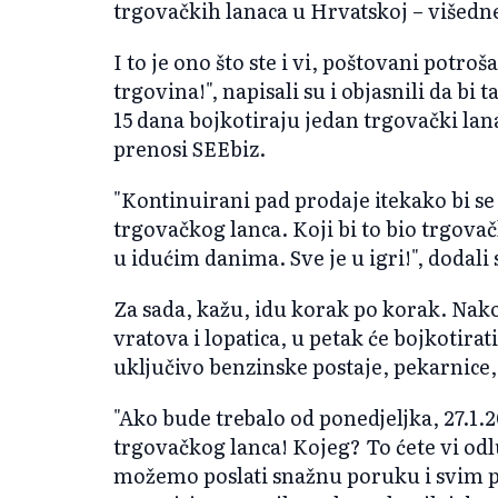
trgovačkih lanaca u Hrvatskoj – višedne
I to je ono što ste i vi, poštovani potro
trgovina!", napisali su i objasnili da bi 
15 dana bojkotiraju jedan trgovački lan
prenosi SEEbiz.
"Kontinuirani pad prodaje itekako bi se
trgovačkog lanca. Koji bi to bio trgovačk
u idućim danima. Sve je u igri!", dodali 
Za sada, kažu, idu korak po korak. Nako
vratova i lopatica, u petak će bojkotirat
uključivo benzinske postaje, pekarnice, 
"Ako bude trebalo od ponedjeljka, 27.1
trgovačkog lanca! Kojeg? To ćete vi odlu
možemo poslati snažnu poruku i svim pr