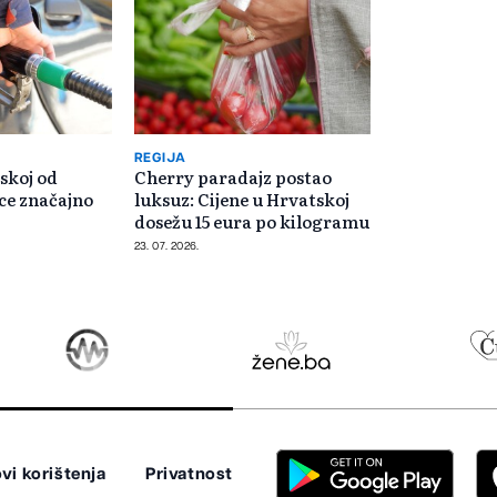
REGIJA
skoj od
Cherry paradajz postao
ce značajno
luksuz: Cijene u Hrvatskoj
dosežu 15 eura po kilogramu
23. 07. 2026.
vi korištenja
Privatnost