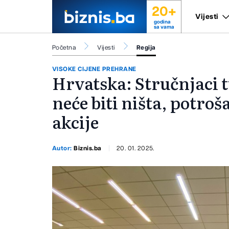
20+
Vijesti
godina
sa vama
Početna
Vijesti
Regija
VISOKE CIJENE PREHRANE
Hrvatska: Stručnjaci t
neće biti ništa, potroš
akcije
Autor:
Biznis.ba
20. 01. 2025.