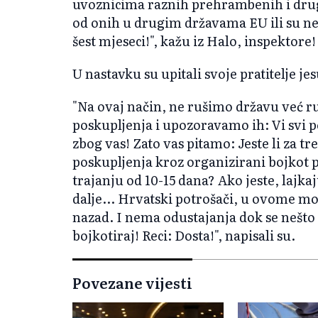
uvoznicima raznih prehrambenih i drugi
od onih u drugim državama EU ili su n
šest mjeseci!", kažu iz Halo, inspektore!
U nastavku su upitali svoje pratitelje jes
"Na ovaj način, ne rušimo državu već 
poskupljenja i upozoravamo ih: Vi svi p
zbog vas! Zato vas pitamo: Jeste li za t
poskupljenja kroz organizirani bojkot 
trajanju od 10-15 dana? Ako jeste, lajkaj
dalje... Hrvatski potrošači, u ovome m
nazad. I nema odustajanja dok se nešto 
bojkotiraj! Reci: Dosta!", napisali su.
Povezane vijesti