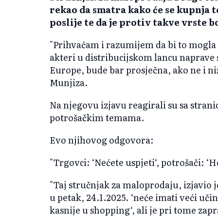
rekao da smatra kako će se kupnja t
poslije te da je protiv takve vrste b
"Prihvaćam i razumijem da bi to mogla 
akteri u distribucijskom lancu naprave s
Europe, bude bar prosječna, ako ne i ni
Munjiza.
Na njegovu izjavu reagirali su sa strani
potrošačkim temama.
Evo njihovog odgovora:
"Trgovci: ‘Nećete uspjeti‘, potrošači: ‘
"Taj stručnjak za maloprodaju, izjavio
u petak, 24.1.2025. ‘neće imati veći učina
kasnije u shopping‘, ali je pri tome za