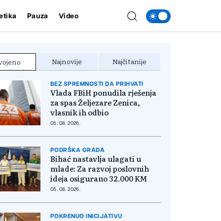
etika
Pauza
Video
Najnovije
Najčitanije
vojeno
BEZ SPREMNOSTI DA PRIHVATI
Vlada FBiH ponudila rješenja
za spas Željezare Zenica,
vlasnik ih odbio
05. 08. 2026.
PODRŠKA GRADA
Bihać nastavlja ulagati u
mlade: Za razvoj poslovnih
ideja osigurano 32.000 KM
05. 08. 2026.
POKRENUO INICIJATIVU