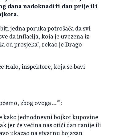
og dana nadoknaditi dan prije ili
ojkota.
biti jedna poruka potrošača da svi
ve da inflacija, koja je uvezena iz
ža od prosjeka", rekao je Drago
ce Halo, inspektore, koja se bavi
Hoćemo, zbog ovoga...‘":
 je kako jednodnevni bojkot kupovine
k jer će većina nas otići dan ranije ili
pravo ukazao na stvarnu bojazan