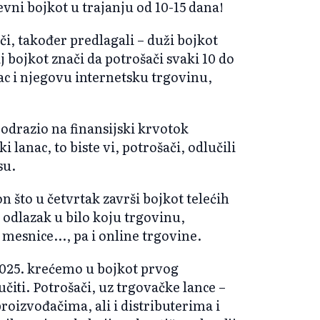
vni bojkot u trajanju od 10-15 dana!
šači, također predlagali – duži bojkot
taj bojkot znači da potrošači svaki 10 do
ac i njegovu internetsku trgovinu,
 odrazio na finansijski krvotok
i lanac, to biste vi, potrošači, odlučili
su.
n što u četvrtak završi bojkot telećih
i odlazak u bilo koju trgovinu,
mesnice..., pa i online trgovine.
.2025. krećemo u bojkot prvog
čiti. Potrošači, uz trgovačke lance –
oizvođačima, ali i distributerima i