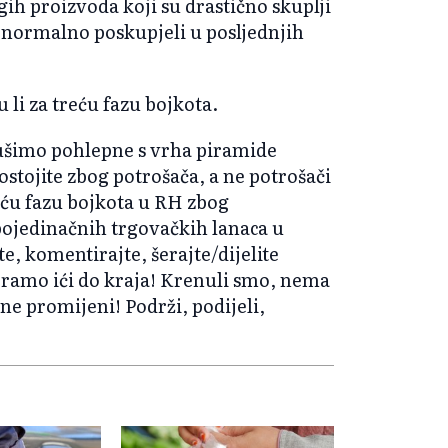
h proizvoda koji su drastično skuplji
enormalno poskupjeli u posljednjih
u li za treću fazu bojkota.
rušimo pohlepne s vrha piramide
ostojite zbog potrošača, a ne potrošači
reću fazu bojkota u RH zbog
pojedinačnih trgovačkih lanaca u
te, komentirajte, šerajte/dijelite
oramo ići do kraja! Krenuli smo, nema
ne promijeni! Podrži, podijeli,