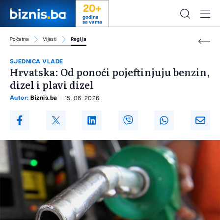
20+
godina
sa vama
Početna
Vijesti
Regija
SJEDNICA VLADE
Hrvatska: Od ponoći pojeftinjuju benzin,
dizel i plavi dizel
Autor:
Biznis.ba
15. 06. 2026.