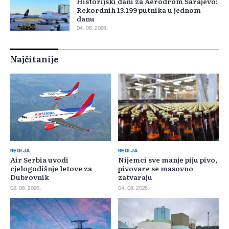
Historijski dani za Aerodrom Sarajevo:
Rekordnih 13.199 putnika u jednom
danu
04. 08. 2026.
Najčitanije
REGIJA
REGIJA
Air Serbia uvodi
Nijemci sve manje piju pivo,
cjelogodišnje letove za
pivovare se masovno
Dubrovnik
zatvaraju
02. 08. 2026.
04. 08. 2026.