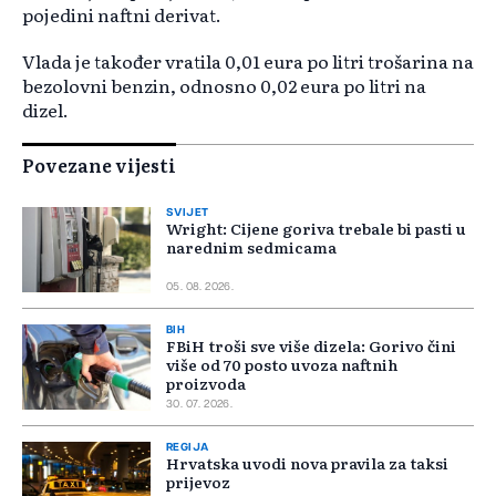
pojedini naftni derivat.
Vlada je također vratila 0,01 eura po litri trošarina na
bezolovni benzin, odnosno 0,02 eura po litri na
dizel.
Povezane vijesti
SVIJET
Wright: Cijene goriva trebale bi pasti u
narednim sedmicama
05. 08. 2026.
BIH
FBiH troši sve više dizela: Gorivo čini
više od 70 posto uvoza naftnih
proizvoda
30. 07. 2026.
REGIJA
Hrvatska uvodi nova pravila za taksi
prijevoz