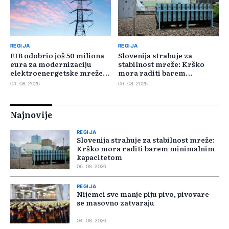
REGIJA
REGIJA
EIB odobrio još 50 miliona
Slovenija strahuje za
eura za modernizaciju
stabilnost mreže: Krško
elektroenergetske mreže
mora raditi barem
Slovačke
minimalnim kapacitetom
04. 08. 2026.
06. 08. 2026.
Najnovije
REGIJA
Slovenija strahuje za stabilnost mreže:
Krško mora raditi barem minimalnim
kapacitetom
06. 08. 2026.
REGIJA
Nijemci sve manje piju pivo, pivovare
se masovno zatvaraju
04. 08. 2026.