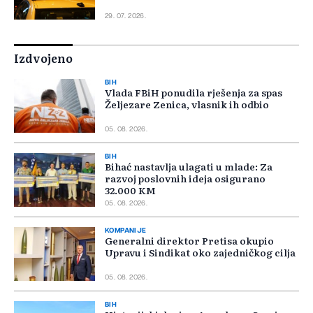
29. 07. 2026.
Izdvojeno
BIH
Vlada FBiH ponudila rješenja za spas
Željezare Zenica, vlasnik ih odbio
05. 08. 2026.
BIH
Bihać nastavlja ulagati u mlade: Za
razvoj poslovnih ideja osigurano
32.000 KM
05. 08. 2026.
KOMPANIJE
Generalni direktor Pretisa okupio
Upravu i Sindikat oko zajedničkog cilja
05. 08. 2026.
BIH