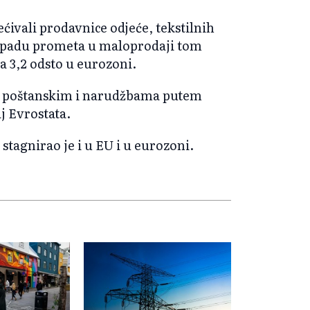
ćivali prodavnice odjeće, tekstilnih
 u padu prometa u maloprodaji tom
a 3,2 odsto u eurozoni.
o poštanskim i narudžbama putem
aj Evrostata.
tagnirao je i u EU i u eurozoni.