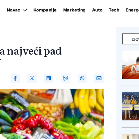
Novac
Kompanije
Marketing
Auto
Tech
Energ
Izd
a najveći pad
U