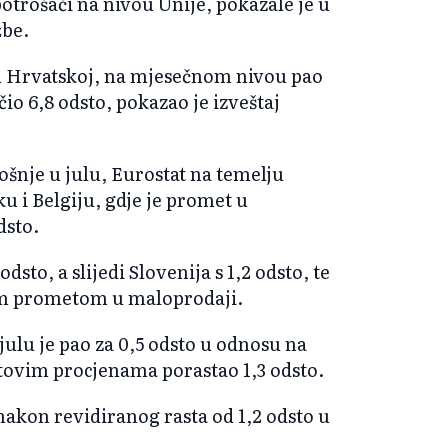
potrošači na nivou Unije, pokazale je u
žbe.
u Hrvatskoj, na mjesečnom nivou pao
čio 6,8 odsto, pokazao je izveštaj
šnje u julu, Eurostat na temelju
u i Belgiju, gdje je promet u
dsto.
odsto, a slijedi Slovenija s 1,2 odsto, te
ćim prometom u maloprodaji.
ulu je pao za 0,5 odsto u odnosu na
tovim procjenama porastao 1,3 odsto.
nakon revidiranog rasta od 1,2 odsto u