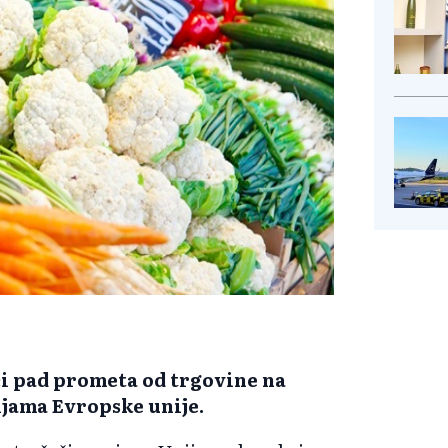
eći pad prometa od trgovine na
jama Evropske unije.