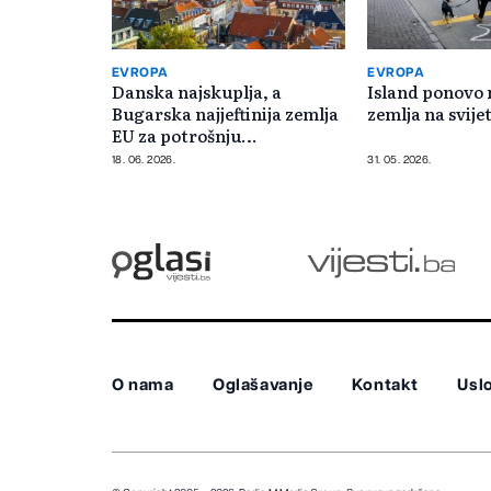
EVROPA
EVROPA
Danska najskuplja, a
Island ponovo 
Bugarska najjeftinija zemlja
zemlja na svije
EU za potrošnju
domaćinstava
18. 06. 2026.
31. 05. 2026.
O nama
Oglašavanje
Kontakt
Uslo