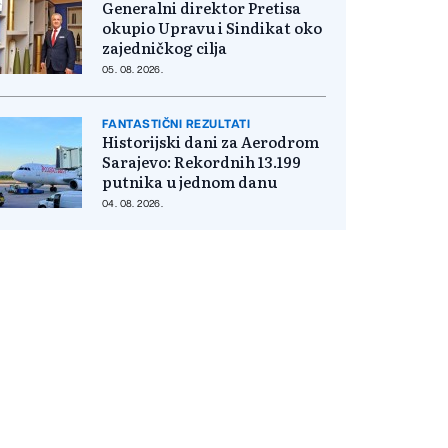
Generalni direktor Pretisa
okupio Upravu i Sindikat oko
zajedničkog cilja
05. 08. 2026.
FANTASTIČNI REZULTATI
Historijski dani za Aerodrom
Sarajevo: Rekordnih 13.199
putnika u jednom danu
04. 08. 2026.