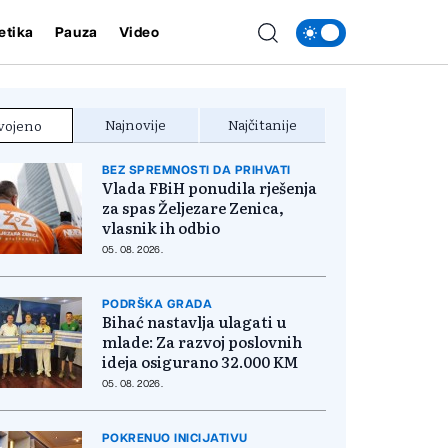
etika
Pauza
Video
Najnovije
Najčitanije
vojeno
BEZ SPREMNOSTI DA PRIHVATI
Vlada FBiH ponudila rješenja
za spas Željezare Zenica,
vlasnik ih odbio
05. 08. 2026.
PODRŠKA GRADA
Bihać nastavlja ulagati u
mlade: Za razvoj poslovnih
ideja osigurano 32.000 KM
05. 08. 2026.
POKRENUO INICIJATIVU