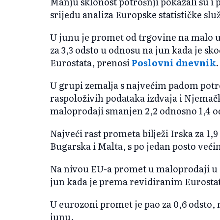
Manju sklonost potrošnji pokazali su i 
srijedu analiza Europske statističke slu
U junu je promet od trgovine na malo 
za 3,3 odsto u odnosu na jun kada je sko
Eurostata, prenosi
Poslovni dnevnik
.
U grupi zemalja s najvećim padom potro
raspoloživih podataka izdvaja i Njemačk
maloprodaji smanjen 2,2 odnosno 1,4 o
Najveći rast prometa bilježi Irska za 1,9 
Bugarska i Malta, s po jedan posto ve
Na nivou EU-a promet u maloprodaji u j
jun kada je prema revidiranim Eurosta
U eurozoni promet je pao za 0,6 odsto, 
junu.