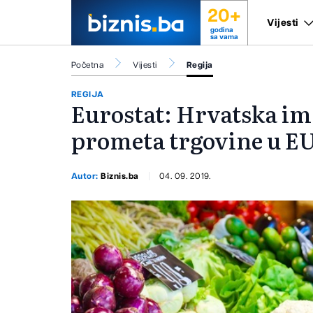
20+
Vijesti
godina
sa vama
Početna
Vijesti
Regija
REGIJA
Eurostat: Hrvatska im
prometa trgovine u E
Autor:
Biznis.ba
04. 09. 2019.