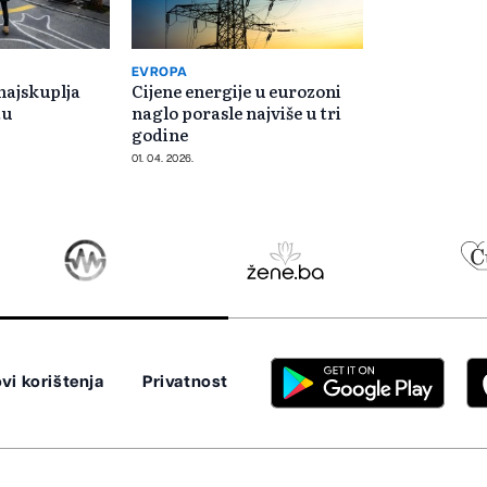
EVROPA
najskuplja
Cijene energije u eurozoni
tu
naglo porasle najviše u tri
godine
01. 04. 2026.
vi korištenja
Privatnost