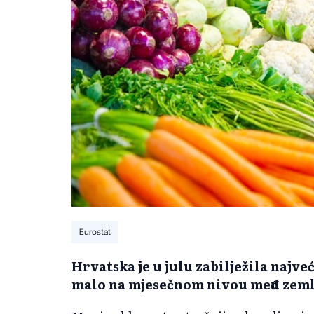
Eurostat
Hrvatska je u julu zabilježila najv
malo na mjesečnom nivou među zeml