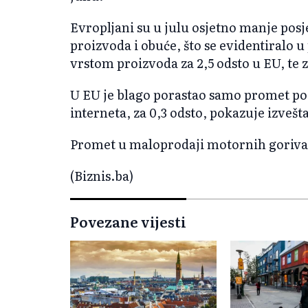
Evropljani su u julu osjetno manje posje
proizvoda i obuće, što se evidentiralo
vrstom proizvoda za 2,5 odsto u EU, te z
U EU je blago porastao samo promet p
interneta, za 0,3 odsto, pokazuje izvešt
Promet u maloprodaji motornih goriva s
(Biznis.ba)
Povezane vijesti