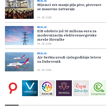
REGIJA
Nijemci sve manje piju pivo, pivovare
se masovno zatvaraju
04. 08. 2026.
REGIJA
EIB odobrio još 50 miliona eura za
modernizaciju elektroenergetske
mreže Slovačke
04. 08. 2026.
REGIJA
Air Serbia uvodi cjelogodišnje letove
za Dubrovnik
02. 08. 2026.