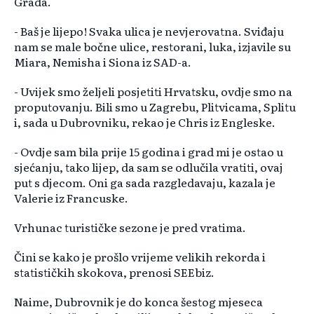
Grada.
- Baš je lijepo! Svaka ulica je nevjerovatna. Sviđaju
nam se male bočne ulice, restorani, luka, izjavile su
Miara, Nemisha i Siona iz SAD-a.
- Uvijek smo željeli posjetiti Hrvatsku, ovdje smo na
proputovanju. Bili smo u Zagrebu, Plitvicama, Splitu
i, sada u Dubrovniku, rekao je Chris iz Engleske.
- Ovdje sam bila prije 15 godina i grad mi je ostao u
sjećanju, tako lijep, da sam se odlučila vratiti, ovaj
put s djecom. Oni ga sada razgledavaju, kazala je
Valerie iz Francuske.
Vrhunac turističke sezone je pred vratima.
Čini se kako je prošlo vrijeme velikih rekorda i
statističkih skokova, prenosi SEEbiz.
Naime, Dubrovnik je do konca šestog mjeseca