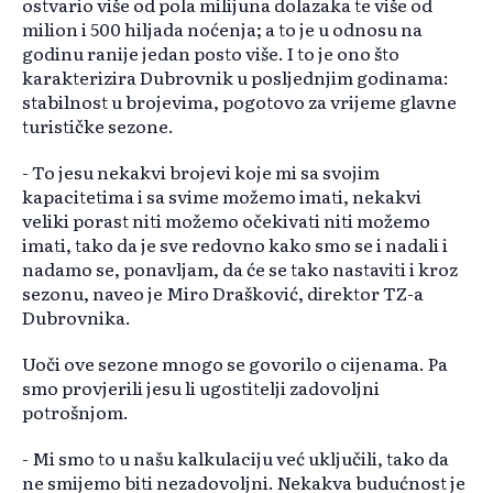
ostvario više od pola milijuna dolazaka te više od
milion i 500 hiljada noćenja; a to je u odnosu na
godinu ranije jedan posto više. I to je ono što
karakterizira Dubrovnik u posljednjim godinama:
stabilnost u brojevima, pogotovo za vrijeme glavne
turističke sezone.
- To jesu nekakvi brojevi koje mi sa svojim
kapacitetima i sa svime možemo imati, nekakvi
veliki porast niti možemo očekivati niti možemo
imati, tako da je sve redovno kako smo se i nadali i
nadamo se, ponavljam, da će se tako nastaviti i kroz
sezonu, naveo je Miro Drašković, direktor TZ-a
Dubrovnika.
Uoči ove sezone mnogo se govorilo o cijenama. Pa
smo provjerili jesu li ugostitelji zadovoljni
potrošnjom.
- Mi smo to u našu kalkulaciju već uključili, tako da
ne smijemo biti nezadovoljni. Nekakva budućnost je