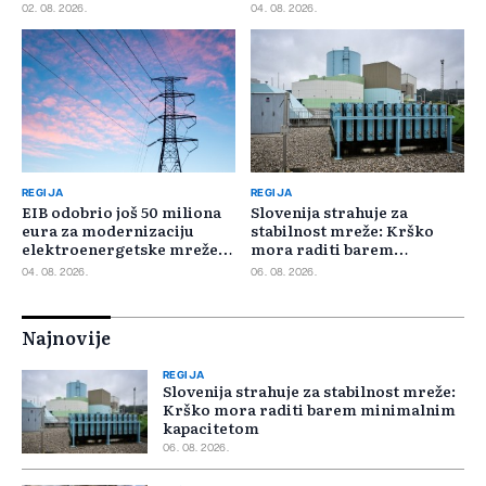
02. 08. 2026.
04. 08. 2026.
REGIJA
REGIJA
EIB odobrio još 50 miliona
Slovenija strahuje za
eura za modernizaciju
stabilnost mreže: Krško
elektroenergetske mreže
mora raditi barem
Slovačke
minimalnim kapacitetom
04. 08. 2026.
06. 08. 2026.
Najnovije
REGIJA
Slovenija strahuje za stabilnost mreže:
Krško mora raditi barem minimalnim
kapacitetom
06. 08. 2026.