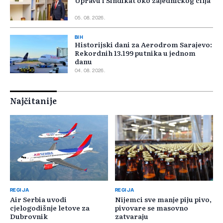
Upravu i Sindikat oko zajedničkog cilja
05. 08. 2026.
BIH
Historijski dani za Aerodrom Sarajevo:
Rekordnih 13.199 putnika u jednom
danu
04. 08. 2026.
Najčitanije
REGIJA
REGIJA
Air Serbia uvodi
Nijemci sve manje piju pivo,
cjelogodišnje letove za
pivovare se masovno
Dubrovnik
zatvaraju