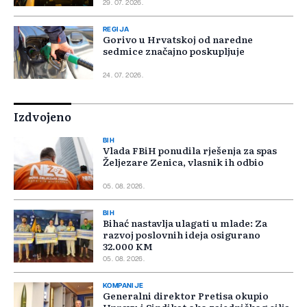
29. 07. 2026.
REGIJA
Gorivo u Hrvatskoj od naredne
sedmice značajno poskupljuje
24. 07. 2026.
Izdvojeno
BIH
Vlada FBiH ponudila rješenja za spas
Željezare Zenica, vlasnik ih odbio
05. 08. 2026.
BIH
Bihać nastavlja ulagati u mlade: Za
razvoj poslovnih ideja osigurano
32.000 KM
05. 08. 2026.
KOMPANIJE
Generalni direktor Pretisa okupio