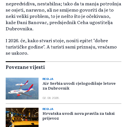
nepredvidiva, nestabilna; tako da ta manja potrošnja
se osjeti, naravno, ali ne smijemo govoriti da je to
neki veliki problem, to je nešto što je očekivano,
kaže Đani Banovac, predsjednik Ceha ugostitelja
Dubrovnika.
I 2026. će, kako stvari stoje, nositi epitet "dobre
turističke godine". A turisti sami priznaju, vraćamo
se uskoro.
Povezane vijesti
REGIJA
Air Serbia uvodi cjelogodišnje letove
za Dubrovnik
02. 08. 2026.
REGIJA
Hrvatska uvodi nova pravila za taksi
prijevoz