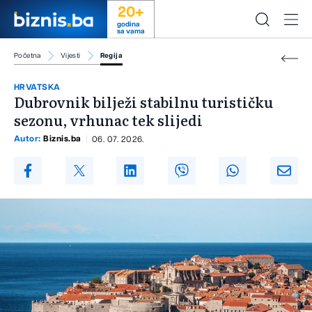
20+
godina
sa vama
Početna
Vijesti
Regija
HRVATSKA
Dubrovnik bilježi stabilnu turističku
sezonu, vrhunac tek slijedi
Autor:
Biznis.ba
06. 07. 2026.