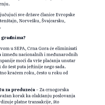
enju.
jučujući sve države članice Evropske
ihtenštajn, Norvešku, Švajcarsku,
.
m građanima?
tvom u SEPA, Crna Gora će eliminisati
ima između nacionalnih i međunarodnih
ompanije moći da vrše plaćanja unutar
do šest puta jeftinije nego sada.
natno kraćem roku, često u roku od
tu za preduzeća
– Za crnogorska
 važan korak ka olakšanju poslovanja
izuje platne transakcije, što