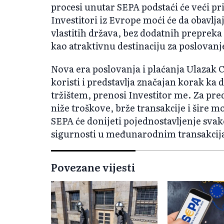
procesi unutar SEPA podstaći će veći pri
Investitori iz Evrope moći će da obavlja
vlastitih država, bez dodatnih prepreka
kao atraktivnu destinaciju za poslovanj
Nova era poslovanja i plaćanja Ulazak
koristi i predstavlja značajan korak ka d
tržištem, prenosi Investitor me. Za pre
niže troškove, brže transakcije i šire 
SEPA će donijeti pojednostavljenje svak
sigurnosti u međunarodnim transakci
Povezane vijesti