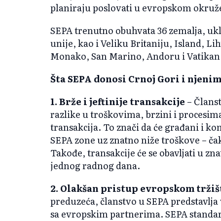
planiraju poslovati u evropskom okruž
SEPA trenutno obuhvata 36 zemalja, ukl
unije, kao i Veliku Britaniju, Island, L
Monako, San Marino, Andoru i Vatikan
Šta SEPA donosi Crnoj Gori i njeni
1. Brže i jeftinije transakcije
– Člans
razlike u troškovima, brzini i proces
transakcija. To znači da će građani i k
SEPA zone uz znatno niže troškove – čak 
Takođe, transakcije će se obavljati u z
jednog radnog dana.
2. Olakšan pristup evropskom tržiš
preduzeća, članstvo u SEPA predstavlja
sa evropskim partnerima. SEPA standard