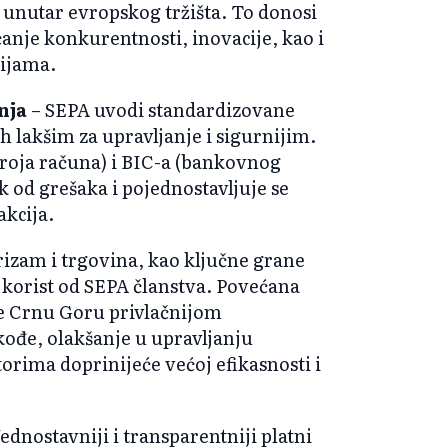
 unutar evropskog tržišta. To donosi
ćanje konkurentnosti, inovacije, kao i
cijama.
nja
– SEPA uvodi standardizovane
ih lakšim za upravljanje i sigurnijim.
oja računa) i BIC-a (bankovnog
k od grešaka i pojednostavljuje se
akcija.
izam i trgovina, kao ključne grane
korist od SEPA članstva. Povećana
iće Crnu Goru privlačnijom
akođe, olakšanje u upravljanju
rima doprinijeće većoj efikasnosti i
ednostavniji i transparentniji platni