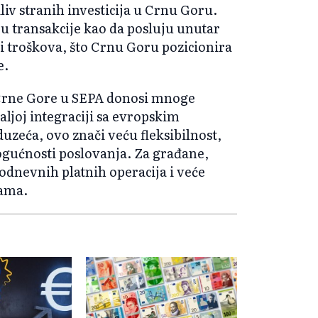
liv stranih investicija u Crnu Goru.
ju transakcije kao da posluju unutar
 i troškova, što Crnu Goru pozicionira
e.
 Crne Gore u SEPA donosi mnoge
aljoj integraciji sa evropskim
duzeća, ovo znači veću fleksibilnost,
mogućnosti poslovanja. Za građane,
odnevnih platnih operacija i veće
jama.