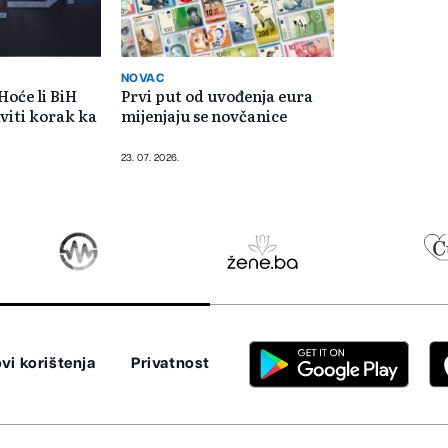
NOVAC
Hoće li BiH
Prvi put od uvođenja eura
viti korak ka
mijenjaju se novčanice
23. 07. 2026.
vi korištenja
Privatnost