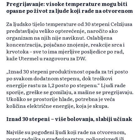
Pregrijavanje: visoke temperature mogu biti
opasne po život za ljude koji rade na otvorenom
Za ljudsko tijelo temperature od 30 stepeni Celzijusa
predstavljaju veliko opterećenje, naročito ako
organizam na njih nije naviknut. Oslabljena
koncentracija, pojačano znojenje, reakcije srca i
krvotoka – sve to ima mjerljive posljedice po rad,
kaže Utermel u razgovoru za DW.
„Iznad 30 stepeni produktivnost opada za tri posto
po svakom dodatnom stepenu, dok troškovi
energije rastu za 1,2 posto po stepenu.“ Ljudi rade
sporije, greške se gomilaju, a mašine se pregrijavaju.
Ukoliko se prostorije hlade, potrebna je veća
količina električne energije, koja je skupa.
Iznad 30 stepeni – više bolovanja, slabiji učinak
Najviše su pogođeni ljudi koji rade na otvorenom,
poput radnika u građevinarstvu, poljoprivredi ili