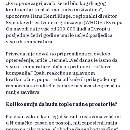
„Evropa se zagrijava brže od bilo kog drugog
kontinenta i to plaćamo ljudskim životima“,
upozorava Hans Henri Kluge, regionalni direktor
Svjetske zdravstvene organizacije (WHO) za Evropu.
On navodi da je više od 200.000 ljudi u Evropi u
posljednje četiri godine umrlo usljed posljedica
visokih temperatura.
Privreda nije dovoljno pripremljena za ovakvo
opterećenje, ističe Utermel. „Već danas je jasno da
visoke temperature utiču na prihode i troškove
kompanija.“ Ipak, reakcije su uglavnom
kratkoročne, poput rada od kuće ili prilagođenog
rasporeda za roditelje kada se nastava zbog vrućine
ranije završava.
Koliko smiju da budu tople radne prostorije?
Poseban zakon koji reguliše rad u uslovima vrućine
u Njemačkoj zasad ne postoji, niti zaposleni imaju
pravo na takozvane „slobodne dane zbog vrućine“.