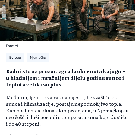
Foto: AI
Evropa
Njemačka
Radni sto uz prozor, zgrada okrenuta ka jugu –
u hladnijem i mračnijem dijelu godine sunce i
toplota veliki su plus.
Međutim, ljeti takva radna mjesta, bez zaštite od
sunca i klimatizacije, postaju nepodnošljivo topla.
Kao posljedica klimatskih promjena, u Njemačkoj su
sve češći i duži periodi s temperaturama koje dostižu
i do 40 stepeni.