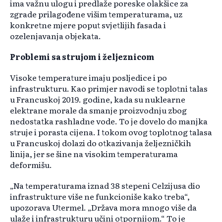
ima važnu ulogu i predlaže poreske olakšice za
zgrade prilagođene višim temperaturama, uz
konkretne mjere poput svjetlijih fasada i
ozelenjavanja objekata.
Problemi sa strujom i željeznicom
Visoke temperature imaju posljedice i po
infrastrukturu. Kao primjer navodi se toplotni talas
u Francuskoj 2019. godine, kada su nuklearne
elektrane morale da smanje proizvodnju zbog
nedostatka rashladne vode. To je dovelo do manjka
struje i porasta cijena. I tokom ovog toplotnog talasa
u Francuskoj dolazi do otkazivanja željezničkih
linija, jer se šine na visokim temperaturama
deformišu.
„Na temperaturama iznad 38 stepeni Celzijusa dio
infrastrukture više ne funkcioniše kako treba“,
upozorava Utermel. „Država mora mnogo više da
ulaže i infrastrukturu učini otpornijom.“ To je