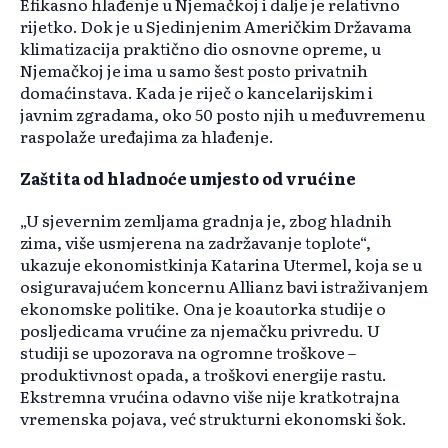
Efikasno hlađenje u Njemačkoj i dalje je relativno
rijetko. Dok je u Sjedinjenim Američkim Državama
klimatizacija praktično dio osnovne opreme, u
Njemačkoj je ima u samo šest posto privatnih
domaćinstava. Kada je riječ o kancelarijskim i
javnim zgradama, oko 50 posto njih u međuvremenu
raspolaže uređajima za hlađenje.
Zaštita od hladnoće umjesto od vrućine
„U sjevernim zemljama gradnja je, zbog hladnih
zima, više usmjerena na zadržavanje toplote“,
ukazuje ekonomistkinja Katarina Utermel, koja se u
osiguravajućem koncernu Allianz bavi istraživanjem
ekonomske politike. Ona je koautorka studije o
posljedicama vrućine za njemačku privredu. U
studiji se upozorava na ogromne troškove –
produktivnost opada, a troškovi energije rastu.
Ekstremna vrućina odavno više nije kratkotrajna
vremenska pojava, već strukturni ekonomski šok.