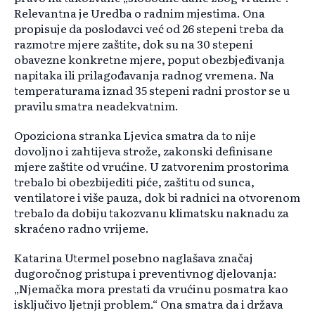
Relevantna je Uredba o radnim mjestima. Ona
propisuje da poslodavci već od 26 stepeni treba da
razmotre mjere zaštite, dok su na 30 stepeni
obavezne konkretne mjere, poput obezbjeđivanja
napitaka ili prilagođavanja radnog vremena. Na
temperaturama iznad 35 stepeni radni prostor se u
pravilu smatra neadekvatnim.
Opoziciona stranka Ljevica smatra da to nije
dovoljno i zahtijeva strože, zakonski definisane
mjere zaštite od vrućine. U zatvorenim prostorima
trebalo bi obezbijediti piće, zaštitu od sunca,
ventilatore i više pauza, dok bi radnici na otvorenom
trebalo da dobiju takozvanu klimatsku naknadu za
skraćeno radno vrijeme.
Katarina Utermel posebno naglašava značaj
dugoročnog pristupa i preventivnog djelovanja:
„Njemačka mora prestati da vrućinu posmatra kao
isključivo ljetnji problem.“ Ona smatra da i država