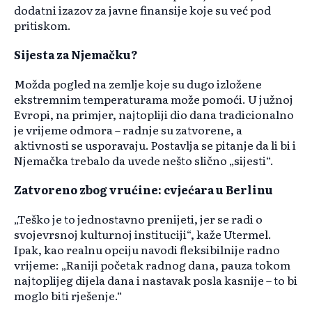
dodatni izazov za javne finansije koje su već pod
pritiskom.
Sijesta za Njemačku?
Možda pogled na zemlje koje su dugo izložene
ekstremnim temperaturama može pomoći. U južnoj
Evropi, na primjer, najtopliji dio dana tradicionalno
je vrijeme odmora – radnje su zatvorene, a
aktivnosti se usporavaju. Postavlja se pitanje da li bi i
Njemačka trebalo da uvede nešto slično „sijesti“.
Zatvoreno zbog vrućine: cvjećara u Berlinu
„Teško je to jednostavno prenijeti, jer se radi o
svojevrsnoj kulturnoj instituciji“, kaže Utermel.
Ipak, kao realnu opciju navodi fleksibilnije radno
vrijeme: „Raniji početak radnog dana, pauza tokom
najtoplijeg dijela dana i nastavak posla kasnije – to bi
moglo biti rješenje.“