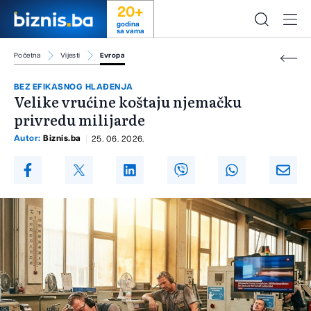
20+
godina
sa vama
Početna
Vijesti
Evropa
BEZ EFIKASNOG HLAĐENJA
Velike vrućine koštaju njemačku
privredu milijarde
Autor:
Biznis.ba
25. 06. 2026.