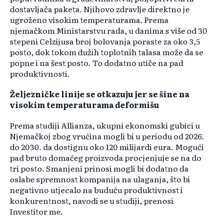
dostavljača paketa. Njihovo zdravlje direktno je
ugroženo visokim temperaturama. Prema
njemačkom Ministarstvu rada, u danima s više od 30
stepeni Celzijusa broj bolovanja poraste za oko 3,5
posto, dok tokom dužih toplotnih talasa može da se
popne i na šest posto. To dodatno utiče na pad
produktivnosti.
Željezničke linije se otkazuju jer se šine na
visokim temperaturama deformišu
Prema studiji Allianza, ukupni ekonomski gubici u
Njemačkoj zbog vrućina mogli bi u periodu od 2026.
do 2030. da dostignu oko 120 milijardi eura. Mogući
pad bruto domaćeg proizvoda procjenjuje se na do
tri posto. Smanjeni prinosi mogli bi dodatno da
oslabe spremnost kompanija na ulaganja, što bi
negativno utjecalo na buduću produktivnost i
konkurentnost, navodi se u studiji, prenosi
Investitor me.