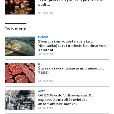
godini
08. 08. 2026.
Izdvojeno
EVROPA
Zbog niskog vodostaja rijeka u
Njemačkoj teret umjesto brodova voze
kamioni
09. 08. 2026.
BIH
Šta se dešava s neispravnim mesom u
FBiH?
09. 08. 2026.
AUTO
Od BMW-a do Volkswagena: Ko
zapravo kontroliše svjetske
automobilske marke?
09. 08. 2026.