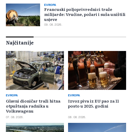
EVROPA
Francuski poljoprivrednici traže
milijarde: Vrućine, požari i suša uništili
usjeve
09. 08. 2026.
Najčitanije
EVROPA
EVROPA
Glavni dioničar traži hitna
Izvoz piva iz EU pao za 11
otpuštanja radnika u
posto u 2025. godini
Volkswagenu
07. 08. 2026.
08. 08. 2026.