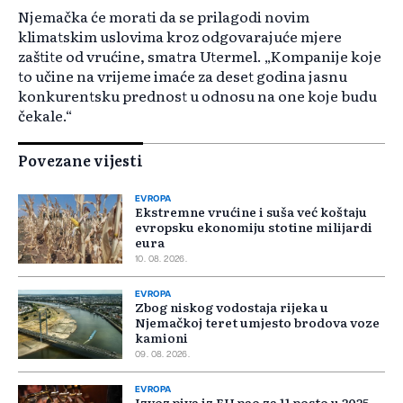
Njemačka će morati da se prilagodi novim
klimatskim uslovima kroz odgovarajuće mjere
zaštite od vrućine, smatra Utermel. „Kompanije koje
to učine na vrijeme imaće za deset godina jasnu
konkurentsku prednost u odnosu na one koje budu
čekale.“
Povezane vijesti
EVROPA
Ekstremne vrućine i suša već koštaju
evropsku ekonomiju stotine milijardi
eura
10. 08. 2026.
EVROPA
Zbog niskog vodostaja rijeka u
Njemačkoj teret umjesto brodova voze
kamioni
09. 08. 2026.
EVROPA
Izvoz piva iz EU pao za 11 posto u 2025.