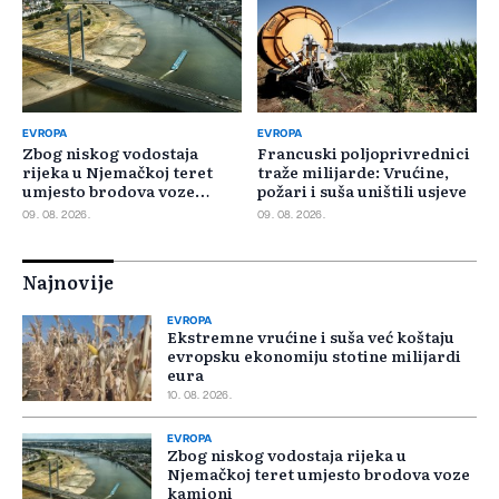
EVROPA
EVROPA
Zbog niskog vodostaja
Francuski poljoprivrednici
rijeka u Njemačkoj teret
traže milijarde: Vrućine,
umjesto brodova voze
požari i suša uništili usjeve
kamioni
09. 08. 2026.
09. 08. 2026.
Najnovije
EVROPA
Ekstremne vrućine i suša već koštaju
evropsku ekonomiju stotine milijardi
eura
10. 08. 2026.
EVROPA
Zbog niskog vodostaja rijeka u
Njemačkoj teret umjesto brodova voze
kamioni