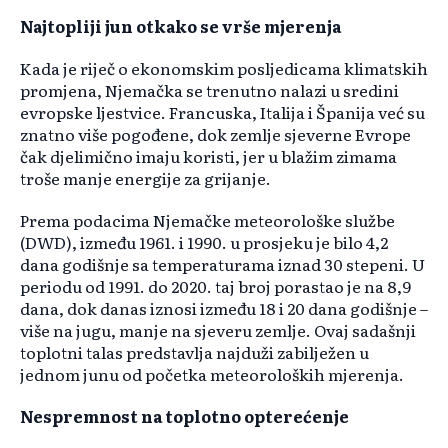
Najtopliji jun otkako se vrše mjerenja
Kada je riječ o ekonomskim posljedicama klimatskih
promjena, Njemačka se trenutno nalazi u sredini
evropske ljestvice. Francuska, Italija i Španija već su
znatno više pogođene, dok zemlje sjeverne Evrope
čak djelimično imaju koristi, jer u blažim zimama
troše manje energije za grijanje.
Prema podacima Njemačke meteorološke službe
(DWD), između 1961. i 1990. u prosjeku je bilo 4,2
dana godišnje sa temperaturama iznad 30 stepeni. U
periodu od 1991. do 2020. taj broj porastao je na 8,9
dana, dok danas iznosi između 18 i 20 dana godišnje –
više na jugu, manje na sjeveru zemlje. Ovaj sadašnji
toplotni talas predstavlja najduži zabilježen u
jednom junu od početka meteoroloških mjerenja.
Nespremnost na toplotno opterećenje