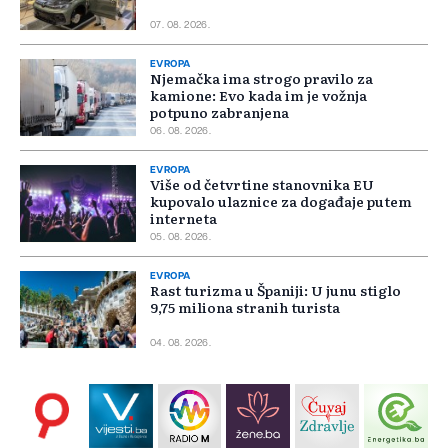
07. 08. 2026.
EVROPA
Njemačka ima strogo pravilo za
kamione: Evo kada im je vožnja
potpuno zabranjena
06. 08. 2026.
EVROPA
Više od četvrtine stanovnika EU
kupovalo ulaznice za događaje putem
interneta
05. 08. 2026.
EVROPA
Rast turizma u Španiji: U junu stiglo
9,75 miliona stranih turista
04. 08. 2026.