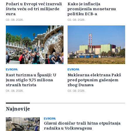
Požari u Evropi već izazvali
Kako je inflacija
štetu veću od tri milijarde
promijenila monetarnu
eura
politiku ECB-a
03. 08. 2026.
03. 08. 2026.
EVROPA
EVROPA
Rast turizma u Španiji: U
Nuklearna elektrana Pakš
junu stiglo 9,75 miliona
pred potpunim gašenjem
stranih turista
zbog Dunava
04. 08. 2026.
03. 08. 2026.
Najnovije
EVROPA
Glavni dioničar traži hitna otpuštanja
radnika u Volkswagenu