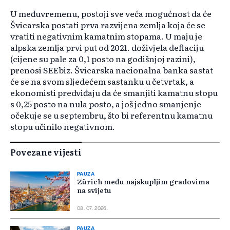
U međuvremenu, postoji sve veća mogućnost da će
Švicarska postati prva razvijena zemlja koja će se
vratiti negativnim kamatnim stopama. U maju je
alpska zemlja prvi put od 2021. doživjela deflaciju
(cijene su pale za 0,1 posto na godišnjoj razini),
prenosi SEEbiz. Švicarska nacionalna banka sastat
će se na svom sljedećem sastanku u četvrtak, a
ekonomisti predviđaju da će smanjiti kamatnu stopu
s 0,25 posto na nula posto, a još jedno smanjenje
očekuje se u septembru, što bi referentnu kamatnu
stopu učinilo negativnom.
Povezane vijesti
PAUZA
Zürich među najskupljim gradovima
na svijetu
08. 07. 2026.
PAUZA