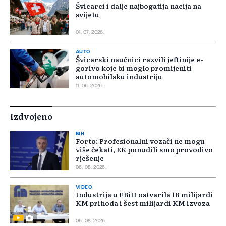
Švicarci i dalje najbogatija nacija na
svijetu
01. 07. 2026.
AUTO
Švicarski naučnici razvili jeftinije e-
gorivo koje bi moglo promijeniti
automobilsku industriju
11. 06. 2026.
Izdvojeno
BIH
Forto: Profesionalni vozači ne mogu
više čekati, EK ponudili smo provodivo
rješenje
06. 08. 2026.
VIDEO
Industrija u FBiH ostvarila 18 milijardi
KM prihoda i šest milijardi KM izvoza
06. 08. 2026.