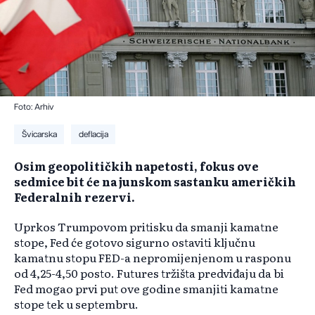
Foto: Arhiv
Švicarska
deflacija
Osim geopolitičkih napetosti, fokus ove
sedmice bit će na junskom sastanku američkih
Federalnih rezervi.
Uprkos Trumpovom pritisku da smanji kamatne
stope, Fed će gotovo sigurno ostaviti ključnu
kamatnu stopu FED-a nepromijenjenom u rasponu
od 4,25-4,50 posto. Futures tržišta predviđaju da bi
Fed mogao prvi put ove godine smanjiti kamatne
stope tek u septembru.