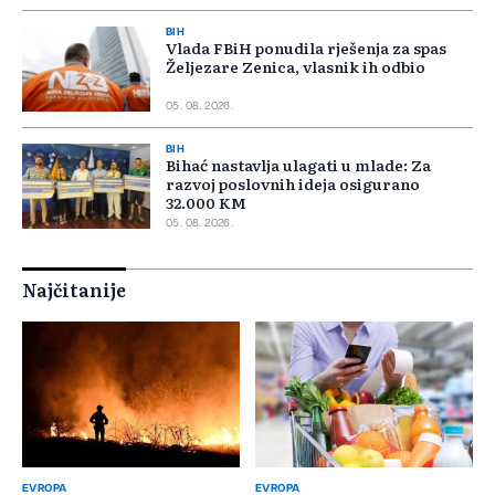
BIH
Vlada FBiH ponudila rješenja za spas
Željezare Zenica, vlasnik ih odbio
05. 08. 2026.
BIH
Bihać nastavlja ulagati u mlade: Za
razvoj poslovnih ideja osigurano
32.000 KM
05. 08. 2026.
Najčitanije
EVROPA
EVROPA