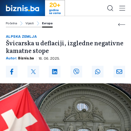
20+
godina
sa vama
Početna
Vijesti
Evropa
ALPSKA ZEMLJA
Švicarska u deflaciji, izgledne negativne
kamatne stope
Autor:
Biznis.ba
16. 06. 2025.