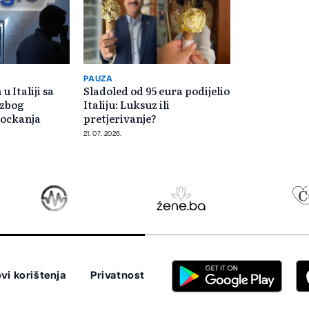
PAUZA
u Italiji sa
Sladoled od 95 eura podijelio
 zbog
Italiju: Luksuz ili
kockanja
pretjerivanje?
21. 07. 2026.
vi korištenja
Privatnost