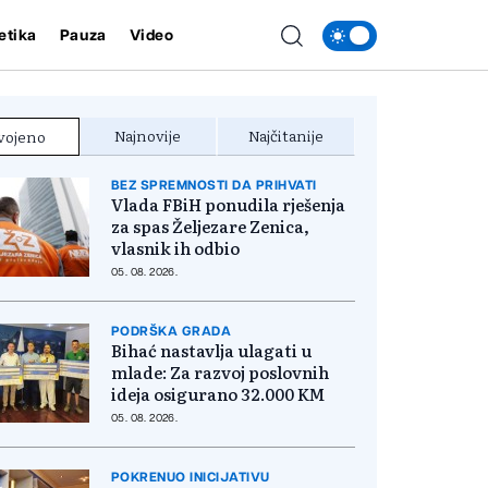
etika
Pauza
Video
Najnovije
Najčitanije
vojeno
BEZ SPREMNOSTI DA PRIHVATI
Vlada FBiH ponudila rješenja
za spas Željezare Zenica,
vlasnik ih odbio
05. 08. 2026.
PODRŠKA GRADA
Bihać nastavlja ulagati u
mlade: Za razvoj poslovnih
ideja osigurano 32.000 KM
05. 08. 2026.
POKRENUO INICIJATIVU