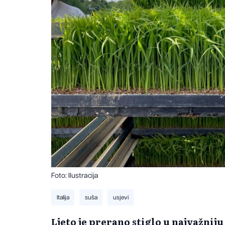
Foto: Ilustracija
Italija
suša
usjevi
Ljeto je prerano stiglo u najvažniju