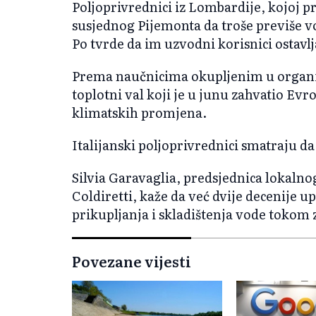
Poljoprivrednici iz Lombardije, kojoj p
susjednog Pijemonta da troše previše vo
Po tvrde da im uzvodni korisnici ostavl
Prema naučnicima okupljenim u organiz
toplotni val koji je u junu zahvatio Ev
klimatskih promjena.
Italijanski poljoprivrednici smatraju da
Silvia Garavaglia, predsjednica lokaln
Coldiretti, kaže da već dvije decenije 
prikupljanja i skladištenja vode tokom 
Povezane vijesti