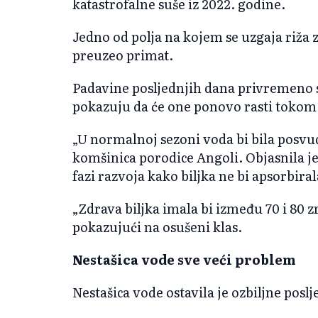
katastrofalne suše iz 2022. godine.
Jedno od polja na kojem se uzgaja riža z
preuzeo primat.
Padavine posljednjih dana privremeno s
pokazuju da će one ponovo rasti tokom
„U normalnoj sezoni voda bi bila posvuda
komšinica porodice Angoli. Objasnila je 
fazi razvoja kako biljka ne bi apsorbira
„Zdrava biljka imala bi između 70 i 80 zr
pokazujući na osušeni klas.
Nestašica vode sve veći problem
Nestašica vode ostavila je ozbiljne poslj