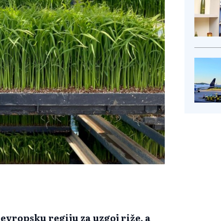
 evropsku regiju za uzgoj riže, a