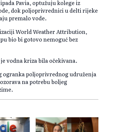
ripada Pavia, optužuju kolege iz
de, dok poljoprivrednici u delti rijeke
jaju premalo vode.
aciji World Weather Attribution,
ropu bio bi gotovo nemoguć bez
 je vodna kriza bila očekivana.
og ogranka poljoprivrednog udruženja
upozorava na potrebu boljeg
zime.