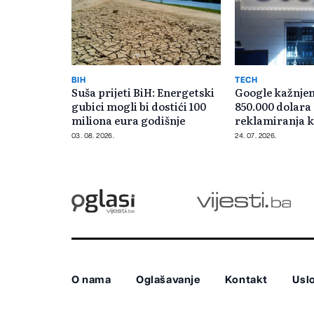
BIH
TECH
Suša prijeti BiH: Energetski
Google kažnjen 
gubici mogli bi dostići 100
850.000 dolara
miliona eura godišnje
reklamiranja 
03. 08. 2026.
24. 07. 2026.
O nama
Oglašavanje
Kontakt
Uslo