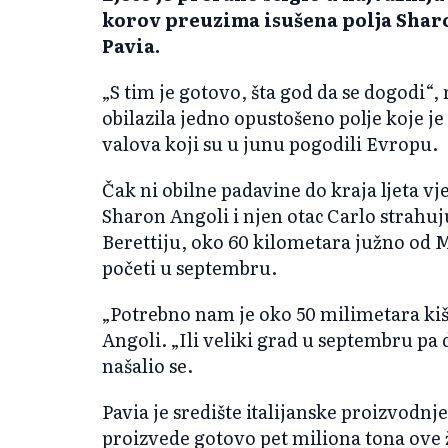
korov preuzima isušena polja Sharo
Pavia.
„S tim je gotovo, šta god da se dogodi“, 
obilazila jedno opustošeno polje koje je
valova koji su u junu pogodili Evropu.
Čak ni obilne padavine do kraja ljeta vj
Sharon Angoli i njen otac Carlo strahuju
Berettiju, oko 60 kilometara južno od M
početi u septembru.
„Potrebno nam je oko 50 milimetara kiše
Angoli. „Ili veliki grad u septembru pa
našalio se.
Pavia je središte italijanske proizvodnj
proizvede gotovo pet miliona tona ove ž