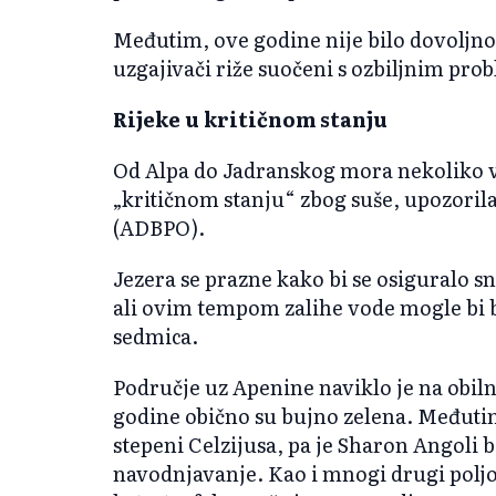
Međutim, ove godine nije bilo dovoljno
uzgajivači riže suočeni s ozbiljnim pr
Rijeke u kritičnom stanju
Od Alpa do Jadranskog mora nekoliko vo
„kritičnom stanju“ zbog suše, upozorila
(ADBPO).
Jezera se prazne kako bi se osiguralo sn
ali ovim tempom zalihe vode mogle bi bi
sedmica.
Područje uz Apenine naviklo je na obiln
godine obično su bujno zelena. Međuti
stepeni Celzijusa, pa je Sharon Angoli 
navodnjavanje. Kao i mnogi drugi poljo