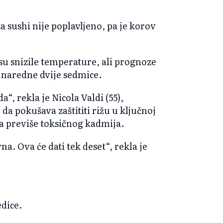
a sushi nije poplavljeno, pa je korov
u snizile temperature, ali prognoze
 naredne dvije sedmice.
“, rekla je Nicola Valdi (55),
da pokušava zaštititi rižu u ključnoj
la previše toksičnog kadmija.
na. Ova će dati tek deset“, rekla je
edice.