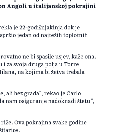
n Angoli u italijanskoj pokrajini
rekla je 22-godišnjakinja dok je
 spržio jedan od najtežih toplotnih
erovatno ne bi spasile usjev, kaže ona.
 i za svoja druga polja u Torre
ilana, na kojima bi žetva trebala
, ali bez grada“, rekao je Carlo
 da nam osiguranje nadoknadi štetu“,
e riže. Ova pokrajina svake godine
itarice.