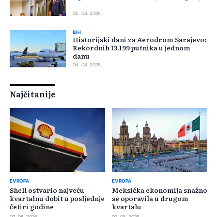
05. 08. 2026.
BIH
Historijski dani za Aerodrom Sarajevo:
Rekordnih 13.199 putnika u jednom
danu
04. 08. 2026.
Najčitanije
EVROPA
EVROPA
Shell ostvario najveću
Meksička ekonomija snažno
kvartalnu dobit u posljednje
se oporavila u drugom
četiri godine
kvartalu
02. 08. 2026.
02. 08. 2026.