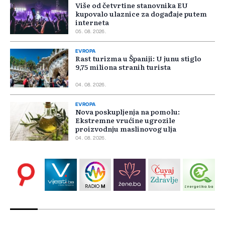
Više od četvrtine stanovnika EU
kupovalo ulaznice za događaje putem
interneta
05. 08. 2026.
EVROPA
Rast turizma u Španiji: U junu stiglo
9,75 miliona stranih turista
04. 08. 2026.
EVROPA
Nova poskupljenja na pomolu:
Ekstremne vrućine ugrozile
proizvodnju maslinovog ulja
04. 08. 2026.