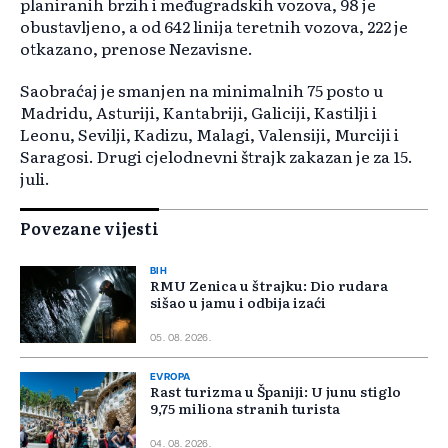
planiranih brzih i međugradskih vozova, 98 je
obustavljeno, a od 642 linija teretnih vozova, 222 je
otkazano, prenose Nezavisne.
Saobraćaj je smanjen na minimalnih 75 posto u
Madridu, Asturiji, Kantabriji, Galiciji, Kastilji i
Leonu, Sevilji, Kadizu, Malagi, Valensiji, Murciji i
Saragosi. Drugi cjelodnevni štrajk zakazan je za 15.
juli.
Povezane vijesti
BIH
RMU Zenica u štrajku: Dio rudara
sišao u jamu i odbija izaći
05. 08. 2026.
EVROPA
Rast turizma u Španiji: U junu stiglo
9,75 miliona stranih turista
04. 08. 2026.