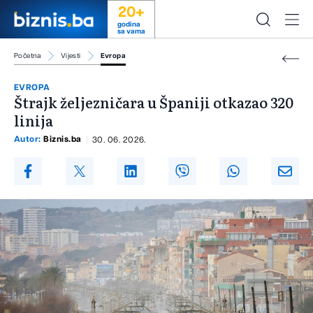
20+
godina
sa vama
Početna
Vijesti
Evropa
EVROPA
Štrajk željezničara u Španiji otkazao 320
linija
Autor:
Biznis.ba
30. 06. 2026.