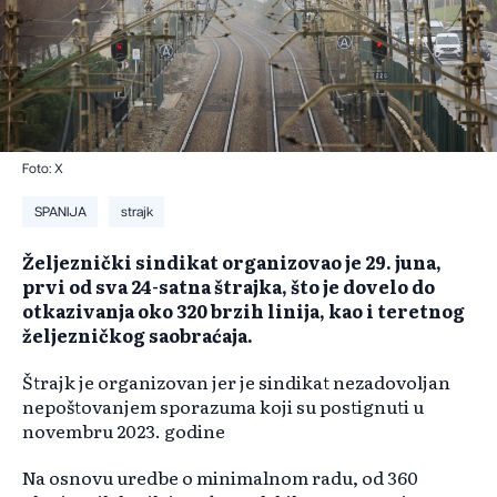
Foto: X
SPANIJA
strajk
Željeznički sindikat organizovao je 29. juna,
prvi od sva 24-satna štrajka, što je dovelo do
otkazivanja oko 320 brzih linija, kao i teretnog
željezničkog saobraćaja.
Štrajk je organizovan jer je sindikat nezadovoljan
nepoštovanjem sporazuma koji su postignuti u
novembru 2023. godine
Na osnovu uredbe o minimalnom radu, od 360