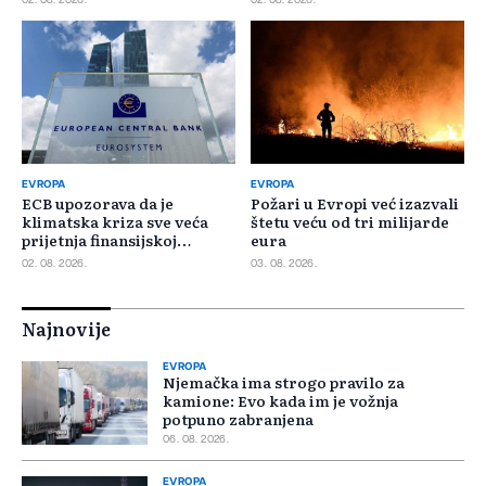
EVROPA
EVROPA
ECB upozorava da je
Požari u Evropi već izazvali
klimatska kriza sve veća
štetu veću od tri milijarde
prijetnja finansijskoj
eura
stabilnosti
02. 08. 2026.
03. 08. 2026.
Najnovije
EVROPA
Njemačka ima strogo pravilo za
kamione: Evo kada im je vožnja
potpuno zabranjena
06. 08. 2026.
EVROPA