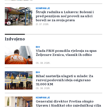
KOMPANIJE
Štrajk radnika u Lukavcu: Bolesni i
pred penzijom noć proveli na ulici
boreći se za svoja prava
21. 07. 2026.
Izdvojeno
BIH
Vlada FBiH ponudila rješenja za spas
Željezare Zenica, vlasnik ih odbio
05. 08. 2026.
BIH
Bihać nastavlja ulagati u mlade: Za
razvoj poslovnih ideja osigurano
32.000 KM
05. 08. 2026.
KOMPANIJE
Generalni direktor Pretisa okupio
Upravu i Sindikat oko zajedničkog cilja