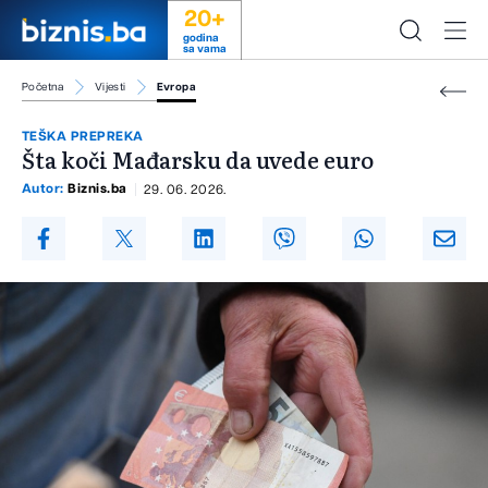
20+
godina
sa vama
Početna
Vijesti
Evropa
TEŠKA PREPREKA
Šta koči Mađarsku da uvede euro
Autor:
Biznis.ba
29. 06. 2026.