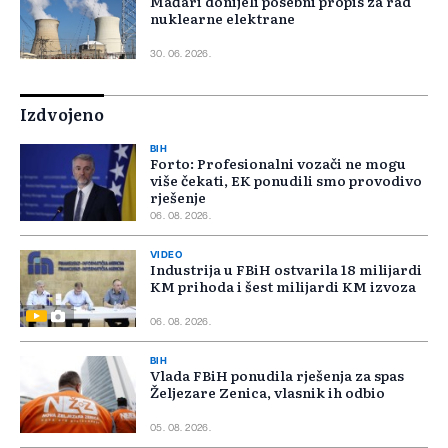
Mađari donijeli posebni propis za rad
nuklearne elektrane
30. 06. 2026.
Izdvojeno
BIH
Forto: Profesionalni vozači ne mogu
više čekati, EK ponudili smo provodivo
rješenje
06. 08. 2026.
VIDEO
Industrija u FBiH ostvarila 18 milijardi
KM prihoda i šest milijardi KM izvoza
06. 08. 2026.
BIH
Vlada FBiH ponudila rješenja za spas
Željezare Zenica, vlasnik ih odbio
05. 08. 2026.