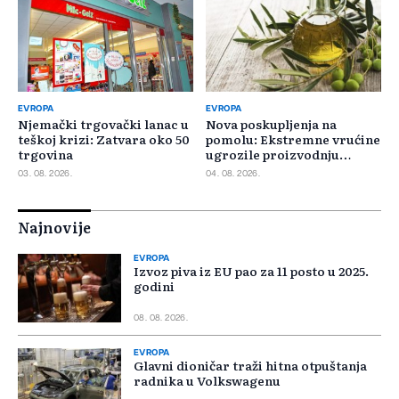
EVROPA
EVROPA
Njemački trgovački lanac u
Nova poskupljenja na
teškoj krizi: Zatvara oko 50
pomolu: Ekstremne vrućine
trgovina
ugrozile proizvodnju
maslinovog ulja
03. 08. 2026.
04. 08. 2026.
Najnovije
EVROPA
Izvoz piva iz EU pao za 11 posto u 2025.
godini
08. 08. 2026.
EVROPA
Glavni dioničar traži hitna otpuštanja
radnika u Volkswagenu