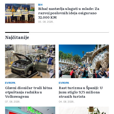
BIH
Bihać nastavlja ulagati u mlade: Za
razvoj poslovnih ideja osigurano
32.000 KM
05. 08. 2026.
Najčitanije
EVROPA
EVROPA
Glavni dioničar traži hitna
Rast turizma u Španiji: U
otpuštanja radnika u
junu stiglo 9,75 miliona
Volkswagenu
stranih turista
07. 08. 2026.
04. 08. 2026.