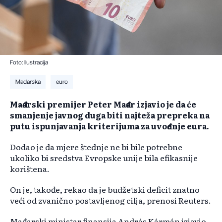
Foto: Ilustracija
Mađarska
euro
Mađarski premijer Peter Mađar izjavio je da će
smanjenje javnog duga biti najteža prepreka na
putu ispunjavanja kriterijuma za uvođenje eura.
Dodao je da mjere štednje ne bi bile potrebne
ukoliko bi sredstva Evropske unije bila efikasnije
korištena.
On je, takođe, rekao da je budžetski deficit znatno
veći od zvanično postavljenog cilja, prenosi Reuters.
Mađarski ministar finansija András Kármán izjavio