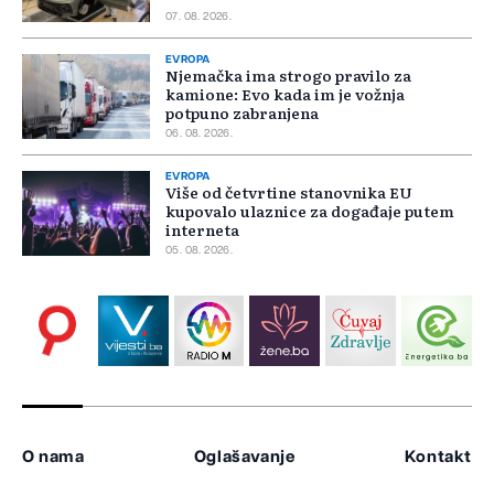
07. 08. 2026.
EVROPA
Njemačka ima strogo pravilo za
kamione: Evo kada im je vožnja
potpuno zabranjena
06. 08. 2026.
EVROPA
Više od četvrtine stanovnika EU
kupovalo ulaznice za događaje putem
interneta
05. 08. 2026.
O nama
Oglašavanje
Kontakt