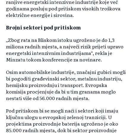
ranjive energetski intenzivne industrije koje već
godinama posluju pod pritiskom visokih troškova
električne energije i sirovina.
Brojni sektori pod pritiskom
„Zbog rata na Bliskom istoku ugroženo je do 1,3
miliona radnih mjesta, a najveći rizik prijeti upravo
energetski intenzivnim industrijama“, rekla je
Minzatu tokom konferencije za novinare.
Osim automobilske industrije, značajni gubici mogli
bi pogoditi građevinski sektor, metalnu industriju,
hemijsku proizvodnju i transport. Evropska
komisija procjenjuje da bi u tim granama moglo
nestati više od 56.000 radnih mjesta.
Pod pritiskom bi se mogli naći i sektori koji imaju
ključnu ulogu u evropskoj zelenoj tranziciji. U
projektima proizvodnje baterija ugroženo je oko
85.000 radnih mjesta, dok bi sektor proizvodnje