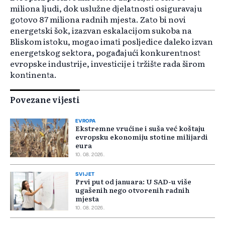
miliona ljudi, dok uslužne djelatnosti osiguravaju
gotovo 87 miliona radnih mjesta. Zato bi novi
energetski šok, izazvan eskalacijom sukoba na
Bliskom istoku, mogao imati posljedice daleko izvan
energetskog sektora, pogađajući konkurentnost
evropske industrije, investicije i tržište rada širom
kontinenta.
Povezane vijesti
EVROPA
Ekstremne vrućine i suša već koštaju
evropsku ekonomiju stotine milijardi
eura
10. 08. 2026.
SVIJET
Prvi put od januara: U SAD-u više
ugašenih nego otvorenih radnih
mjesta
10. 08. 2026.