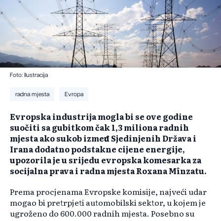
Foto: Ilustracija
radna mjesta
Evropa
Evropska industrija mogla bi se ove godine
suočiti sa gubitkom čak 1,3 miliona radnih
mjesta ako sukob između Sjedinjenih Država i
Irana dodatno podstakne cijene energije,
upozorila je u srijedu evropska komesarka za
socijalna prava i radna mjesta Roxana Mînzatu.
Prema procjenama Evropske komisije, najveći udar
mogao bi pretrpjeti automobilski sektor, u kojem je
ugroženo do 600.000 radnih mjesta. Posebno su