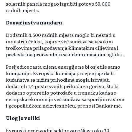
solarnih panela mogao izgubiti gotovo 59.000
radnih mjesta.
Domaćinstva na udaru
Dodatnih 4.500 radnih mjesta moglo bi nestati u
industriji čelika, koja se već suočava sa visokim
troškovima prilagođavanja klimatskim ciljevima i
prelaska na proizvodnju sa nižom emisijom ugljika.
Posljedice rasta cijena energije ne bi osjetile samo
kompanije. Evropska komisija procjenjuje da bi
kućanstva sa nižim prihodima mogla izdvajati
dodatnih 1,4 posto svojih prihoda za gorivo, što bi
dodatno opteretilo potrošače u trenutku kada se
evropska ekonomija već suočava sa sporijim rastom
i geopolitičkom neizvjesnošću, prenosi Bankar me.
Ulog je veliki
Evropski proizvodni sektor zapošljava oko 30