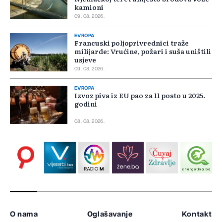
kamioni
09. 08. 2026.
EVROPA
Francuski poljoprivrednici traže
milijarde: Vrućine, požari i suša uništili
usjeve
09. 08. 2026.
EVROPA
Izvoz piva iz EU pao za 11 posto u 2025.
godini
08. 08. 2026.
O nama
Oglašavanje
Kontakt