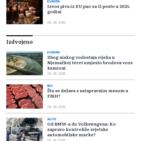
EVROPA
Izvoz piva iz EU pao za 11 posto u 2025.
godini
08. 08. 2026.
Izdvojeno
EVROPA
Zbog niskog vodostaja rijeka u
Njemačkoj teret umjesto brodova voze
kamioni
09. 08. 2026.
BIH
Šta se dešava s neispravnim mesom u
FBiH?
09. 08. 2026.
AUTO
Od BMW-a do Volkswagena: Ko
zapravo kontroliše svjetske
automobilske marke?
09. 08. 2026.