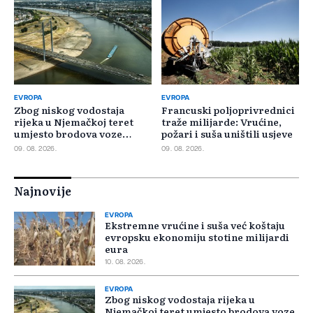
EVROPA
EVROPA
Zbog niskog vodostaja
Francuski poljoprivrednici
rijeka u Njemačkoj teret
traže milijarde: Vrućine,
umjesto brodova voze
požari i suša uništili usjeve
kamioni
09. 08. 2026.
09. 08. 2026.
Najnovije
EVROPA
Ekstremne vrućine i suša već koštaju
evropsku ekonomiju stotine milijardi
eura
10. 08. 2026.
EVROPA
Zbog niskog vodostaja rijeka u
Njemačkoj teret umjesto brodova voze