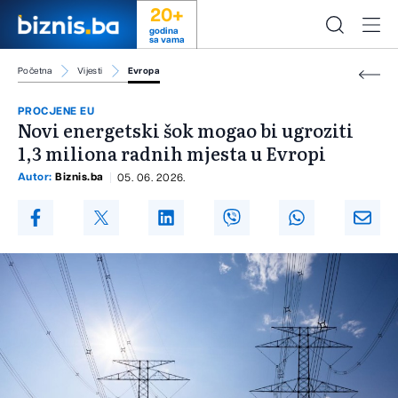
20+
godina
sa vama
Početna
Vijesti
Evropa
PROCJENE EU
Novi energetski šok mogao bi ugroziti
1,3 miliona radnih mjesta u Evropi
Autor:
Biznis.ba
05. 06. 2026.