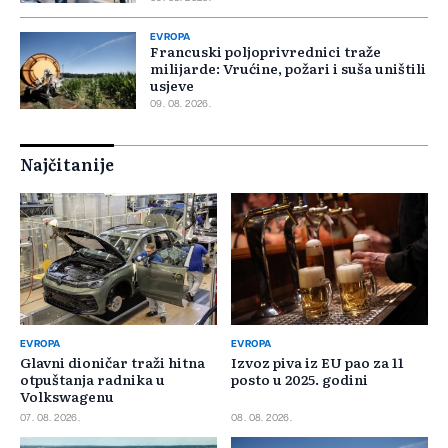
EVROPA
Francuski poljoprivrednici traže
milijarde: Vrućine, požari i suša uništili
usjeve
09. 08. 2026.
Najčitanije
EVROPA
EVROPA
Glavni dioničar traži hitna
Izvoz piva iz EU pao za 11
otpuštanja radnika u
posto u 2025. godini
Volkswagenu
07. 08. 2026.
08. 08. 2026.