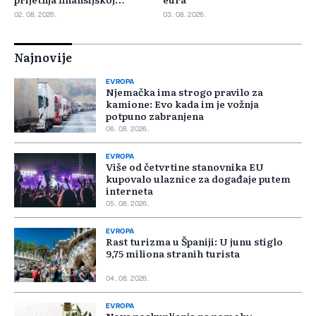
stabilnosti
02. 08. 2026.
03. 08. 2026.
Najnovije
EVROPA
Njemačka ima strogo pravilo za
kamione: Evo kada im je vožnja
potpuno zabranjena
06. 08. 2026.
EVROPA
Više od četvrtine stanovnika EU
kupovalo ulaznice za događaje putem
interneta
05. 08. 2026.
EVROPA
Rast turizma u Španiji: U junu stiglo
9,75 miliona stranih turista
04. 08. 2026.
EVROPA