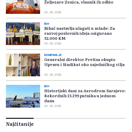
Željezare Zenica, vlasnik ih odbio
05. 08. 2026.
BIH
Bihać nastavlja ulagati u mlade: Za
razvoj poslovnih ideja osigurano
32.000 KM
05. 08. 2026.
KOMPANIJE
Generalni direktor Pretisa okupio
Upravu i Sindikat oko zajedničkog cilja
05. 08. 2026.
BIH
Historijski dani za Aerodrom Sarajevo:
Rekordnih 13.199 putnika u jednom
danu
04. 08. 2026.
Najčitanije