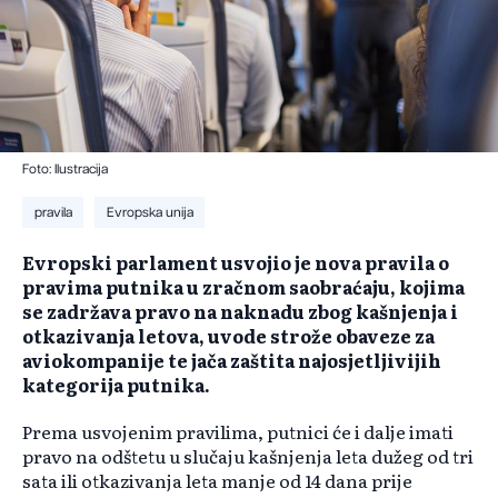
Foto: Ilustracija
pravila
Evropska unija
Evropski parlament usvojio je nova pravila o
pravima putnika u zračnom saobraćaju, kojima
se zadržava pravo na naknadu zbog kašnjenja i
otkazivanja letova, uvode strože obaveze za
aviokompanije te jača zaštita najosjetljivijih
kategorija putnika.
Prema usvojenim pravilima, putnici će i dalje imati
pravo na odštetu u slučaju kašnjenja leta dužeg od tri
sata ili otkazivanja leta manje od 14 dana prije