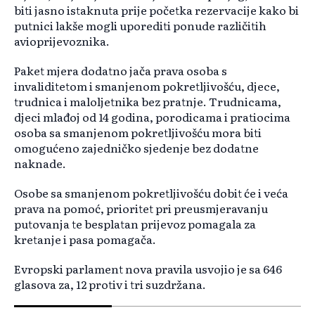
biti jasno istaknuta prije početka rezervacije kako bi
putnici lakše mogli uporediti ponude različitih
avioprijevoznika.
Paket mjera dodatno jača prava osoba s
invaliditetom i smanjenom pokretljivošću, djece,
trudnica i maloljetnika bez pratnje. Trudnicama,
djeci mlađoj od 14 godina, porodicama i pratiocima
osoba sa smanjenom pokretljivošću mora biti
omogućeno zajedničko sjedenje bez dodatne
naknade.
Osobe sa smanjenom pokretljivošću dobit će i veća
prava na pomoć, prioritet pri preusmjeravanju
putovanja te besplatan prijevoz pomagala za
kretanje i pasa pomagača.
Evropski parlament nova pravila usvojio je sa 646
glasova za, 12 protiv i tri suzdržana.