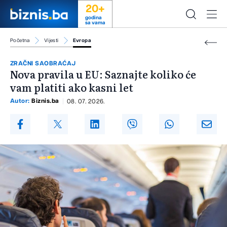
20+
godina
sa vama
Početna
Vijesti
Evropa
ZRAČNI SAOBRAĆAJ
Nova pravila u EU: Saznajte koliko će
vam platiti ako kasni let
Autor:
Biznis.ba
08. 07. 2026.