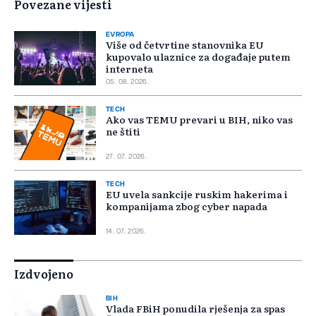
Povezane vijesti
EVROPA
Više od četvrtine stanovnika EU
kupovalo ulaznice za događaje putem
interneta
05. 08. 2026.
TECH
Ako vas TEMU prevari u BIH, niko vas
ne štiti
27. 07. 2026.
TECH
EU uvela sankcije ruskim hakerima i
kompanijama zbog cyber napada
14. 07. 2026.
Izdvojeno
BIH
Vlada FBiH ponudila rješenja za spas