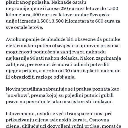
planiranog polaska. Naknade ostaju
nepromijenjene i iznose 250 eura za letove do 1.500
kilometara, 400 eura za letove unutar Evropske
unije i između 1.500 i 3.500 kilometara te 600 eura za
sve ostale letove.
Aviokompanije će ubuduće biti obavezne da putnike
elektronskim putem obavijeste o njihovim pravima i
mogućnosti podnošenja zahtjeva za naknadu
najkasnije 96 sati nakon dolaska. Nakon zaprimanja
zahtjeva, prevoznici će morati odmah potvrditi
njegov prijem, a u roku od 30 dana isplatiti naknadu
ili obrazložiti razloge odbijanja.
Novim pravilima zabranjuje se i praksa poznata kao
"no-show", prema kojoj su pojedini putnici gubili
pravo na povratni let ako nisu iskoristili odlazni.
Istovremeno, uvodi se veća transparentnost pri
prikazivanju cijena avionskih karata. Osnovna
cijena, uključujući dozvoljeni ručni prtljag, morat će