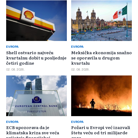
EVROPA
EVROPA
Shell ostvario najveću
Meksička ekonomija snažno
kvartalnu dobit u posljednje
se oporavila u drugom
četiri godine
kvartalu
02. 08. 2026.
02. 08. 2026.
EVROPA
EVROPA
ECB upozorava da je
Požari u Evropi već izazvali
klimatska kriza sve veća
štetu veću od tri milijarde
prijetnja finansijskoj
eura