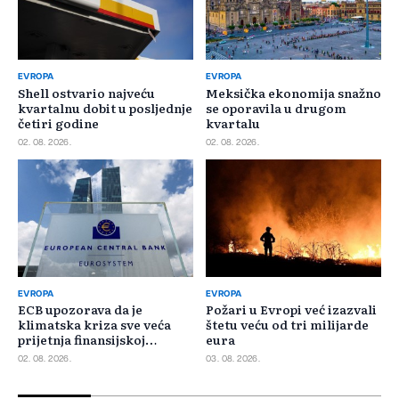
EVROPA
EVROPA
Shell ostvario najveću
Meksička ekonomija snažno
kvartalnu dobit u posljednje
se oporavila u drugom
četiri godine
kvartalu
02. 08. 2026.
02. 08. 2026.
EVROPA
EVROPA
ECB upozorava da je
Požari u Evropi već izazvali
klimatska kriza sve veća
štetu veću od tri milijarde
prijetnja finansijskoj
eura
stabilnosti
02. 08. 2026.
03. 08. 2026.