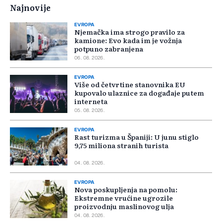
Najnovije
EVROPA
Njemačka ima strogo pravilo za
kamione: Evo kada im je vožnja
potpuno zabranjena
06. 08. 2026.
EVROPA
Više od četvrtine stanovnika EU
kupovalo ulaznice za događaje putem
interneta
05. 08. 2026.
EVROPA
Rast turizma u Španiji: U junu stiglo
9,75 miliona stranih turista
04. 08. 2026.
EVROPA
Nova poskupljenja na pomolu:
Ekstremne vrućine ugrozile
proizvodnju maslinovog ulja
04. 08. 2026.