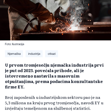
Foto: Ilustracija
Njemačka
industrija
otkazi
U prvom tromjesečju njemačka industrija prvi
je put od 2023. povećala prihode, ali je
istovremeno nastavila s masovnim
otpuštanjima, prema podacima konzultantske
firme EY.
Broj zaposlenih u industrijskom sektoru pao je na
5,3 miliona na kraju prvog tromjesečja, navodi EY u
izvještaju temeljenom na službenoj statistici.