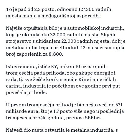
To je pad od 2,3 posto, odnosno 127.300 radnih
mjesta manje u međugodišnjoj usporedbi.
Najviše otpuštanja bilo je u automobilskoj industriji,
koja je ukinula oko 32.000 radnih mjesta. Slijedi
strojarstvo s ukidanjem 22.000 radnih mjesta, dok je
metalna industrija u prethodnih 12 mjeseci smanjila
broj zaposlenih za 8.800.
Istovremeno, ističe EY, nakon 10 uzastopnih
tromjesečja pada prihoda, zbog skupe energije i
rada, tj. sve žešće konkurencije Kine i američkih
carina, industrija je početkom ove godine prvi put
povećala prihode.
U prvom tromjesečju prihod je bio nešto veći od 531
milijarde eura, što je 1,7 posto više nego u posljednja
tri mjeseca prošle godine, prenosi SEEbiz.
Najveći dio rasta ostvarila je metalna industrija, s