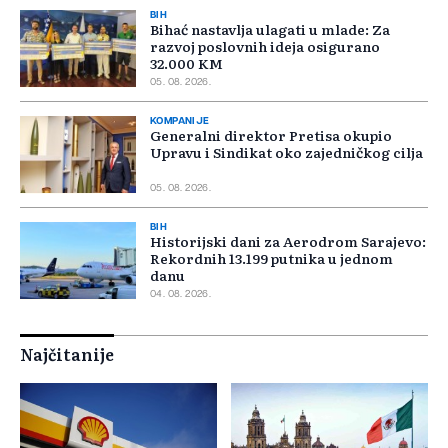
BIH
Bihać nastavlja ulagati u mlade: Za
razvoj poslovnih ideja osigurano
32.000 KM
05. 08. 2026.
KOMPANIJE
Generalni direktor Pretisa okupio
Upravu i Sindikat oko zajedničkog cilja
05. 08. 2026.
BIH
Historijski dani za Aerodrom Sarajevo:
Rekordnih 13.199 putnika u jednom
danu
04. 08. 2026.
Najčitanije