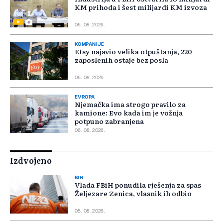
KM prihoda i šest milijardi KM izvoza
06. 08. 2026.
KOMPANIJE
Etsy najavio velika otpuštanja, 220
zaposlenih ostaje bez posla
06. 08. 2026.
EVROPA
Njemačka ima strogo pravilo za
kamione: Evo kada im je vožnja
potpuno zabranjena
06. 08. 2026.
Izdvojeno
BIH
Vlada FBiH ponudila rješenja za spas
Željezare Zenica, vlasnik ih odbio
05. 08. 2026.