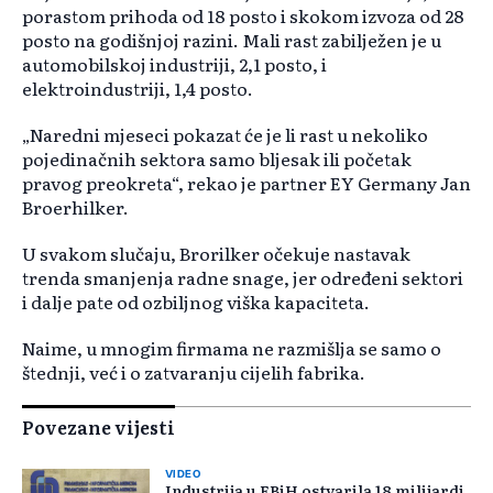
porastom prihoda od 18 posto i skokom izvoza od 28
posto na godišnjoj razini. Mali rast zabilježen je u
automobilskoj industriji, 2,1 posto, i
elektroindustriji, 1,4 posto.
„Naredni mjeseci pokazat će je li rast u nekoliko
pojedinačnih sektora samo bljesak ili početak
pravog preokreta“, rekao je partner EY Germany Jan
Broerhilker.
U svakom slučaju, Brorilker očekuje nastavak
trenda smanjenja radne snage, jer određeni sektori
i dalje pate od ozbiljnog viška kapaciteta.
Naime, u mnogim firmama ne razmišlja se samo o
štednji, već i o zatvaranju cijelih fabrika.
Povezane vijesti
VIDEO
Industrija u FBiH ostvarila 18 milijardi