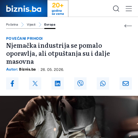
20+
godina
sa vama
Početna
Vijesti
Evropa
POVEĆANI PRIHODI
Njemačka industrija se pomalo
oporavlja, ali otpuštanja su i dalje
masovna
Autor:
Biznis.ba
26. 05. 2026.