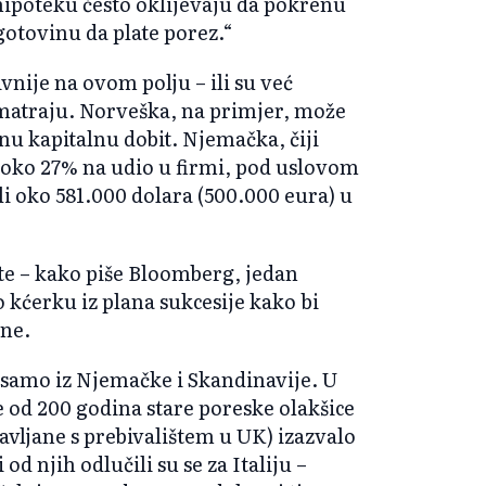
hipoteku često oklijevaju da pokrenu
gotovinu da plate porez.“
vnije na ovom polju – ili su već
azmatraju. Norveška, na primjer, može
nu kapitalnu dobit. Njemačka, čiji
a oko 27% na udio u firmi, pod uslovom
li oko 581.000 dolara (500.000 eura) u
te – kako piše Bloomberg, jedan
 kćerku iz plana sukcesije kako bi
ine.
e samo iz Njemačke i Skandinavije. U
 od 200 godina stare poreske olakšice
avljane s prebivalištem u UK) izazvalo
d njih odlučili su se za Italiju –