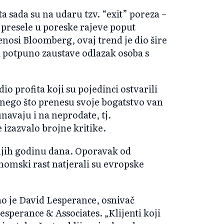
 sada su na udaru tzv. “exit” poreza –
e presele u poreske rajeve poput
nosi Bloomberg, ovaj trend je dio šire
li potpuno zaustave odlazak osoba s
dio profita koji su pojedinci ostvarili
 nego što prenesu svoje bogatstvo van
navaju i na neprodate, tj.
e izazvalo brojne kritike.
dnjih godinu dana. Oporavak od
nomski rast natjerali su evropske
o je David Lesperance, osnivač
sperance & Associates. „Klijenti koji