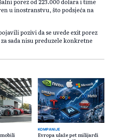
alni porez od 223.000 dolara i time
ren u inostranstvu, što podsjeća na
ojavili pozivi da se uvede exit porez
sti za sada nisu preduzele konkretne
KOMPANIJE
omobili
Evropa ulaže pet milijardi