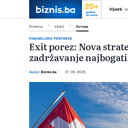
20+
Vijesti
godina
sa vama
Početna
Vijesti
Evropa
FINANSIJSKE PREPREKE
Exit porez: Nova strat
zadržavanje najbogat
Autor:
Biznis.ba
27. 06. 2025.