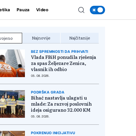
etika
Pauza
Video
Najnovije
Najčitanije
vojeno
BEZ SPREMNOSTI DA PRIHVATI
Vlada FBiH ponudila rješenja
za spas Željezare Zenica,
vlasnik ih odbio
05. 08. 2026.
PODRŠKA GRADA
Bihać nastavlja ulagati u
mlade: Za razvoj poslovnih
ideja osigurano 32.000 KM
05. 08. 2026.
POKRENUO INICIJATIVU