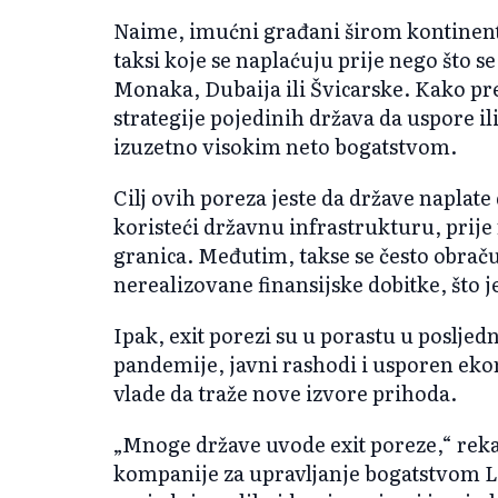
Naime, imućni građani širom kontinenta
taksi koje se naplaćuju prije nego što s
Monaka, Dubaija ili Švicarske. Kako pre
strategije pojedinih država da uspore i
izuzetno visokim neto bogatstvom.
Cilj ovih poreza jeste da države naplate 
koristeći državnu infrastrukturu, prije
granica. Međutim, takse se često obraču
nerealizovane finansijske dobitke, što j
Ipak, exit porezi su u porastu u poslje
pandemije, javni rashodi i usporen eko
vlade da traže nove izvore prihoda.
„Mnoge države uvode exit poreze,“ reka
kompanije za upravljanje bogatstvom Le