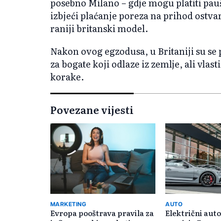
posebno Milano – gdje mogu platiti pauš
izbjeći plaćanje poreza na prihod ostva
raniji britanski model.
Nakon ovog egzodusa, u Britaniji su se p
za bogate koji odlaze iz zemlje, ali vla
korake.
Povezane vijesti
MARKETING
AUTO
Evropa pooštrava pravila za
Električni aut