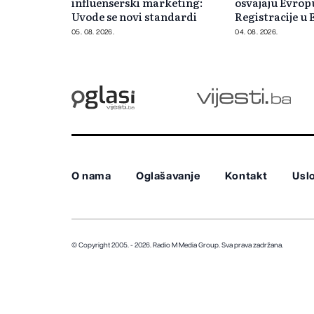
influenserski marketing:
osvajaju Evrop
Uvode se novi standardi
Registracije u 
gotovo 30 post
05. 08. 2026.
04. 08. 2026.
O nama
Oglašavanje
Kontakt
Uslo
© Copyright 2005. - 2026. Radio M Media Group.
Sva prava zadržana.