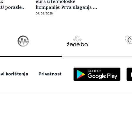
u:
eura u tehnološke
EU porasle
kompanije: Prva ulaganja na
o
jesen
04. 08. 2026.
vi korištenja
Privatnost