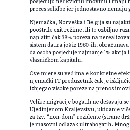
posjeduju nelikvidnu imovinu i imaju 
proces selidbe jer jednostavno nemaju 
Njemačka, Norveška i Belgija su najakti
pooštrile exit režime, ili to ozbiljno r
naplatiti čak 38% poreza na nerealizova
sistem datira još iz 1960-ih, obračunav
da osoba posjeduje najmanje 1% akcija i
vlasničkom kapitalu.
Ove mjere su već imale konkretne efek
njemački IT preduzetnik čak je isključio
izbjegao visoke poreze na prenos imov
Velike migracije bogatih ne dešavaju s
Ujedinjenom Kraljevstvu, ukidanje više
za tzv. “non-dom” rezidente (strane drž
je masovni odlazak ultrabogatih. Mnogi o