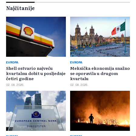
Najčitanije
EVROPA
EVROPA
Shell ostvario najveću
Meksička ekonomija snažno
kvartalnu dobit u posljednje
se oporavila u drugom
četiri godine
kvartalu
02. 08. 2026.
02. 08. 2026.