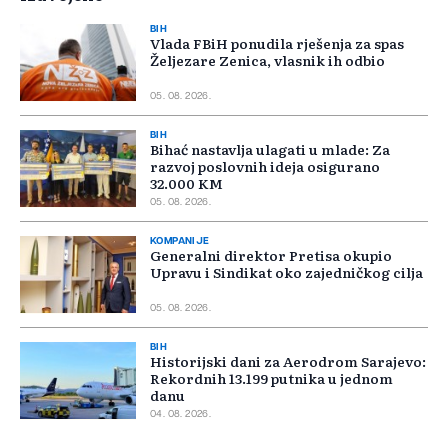
BIH
Vlada FBiH ponudila rješenja za spas
Željezare Zenica, vlasnik ih odbio
05. 08. 2026.
BIH
Bihać nastavlja ulagati u mlade: Za
razvoj poslovnih ideja osigurano
32.000 KM
05. 08. 2026.
KOMPANIJE
Generalni direktor Pretisa okupio
Upravu i Sindikat oko zajedničkog cilja
05. 08. 2026.
BIH
Historijski dani za Aerodrom Sarajevo:
Rekordnih 13.199 putnika u jednom
danu
04. 08. 2026.