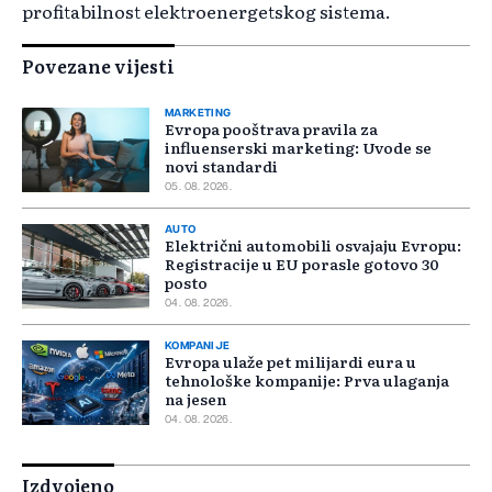
profitabilnost elektroenergetskog sistema.
Povezane vijesti
MARKETING
Evropa pooštrava pravila za
influenserski marketing: Uvode se
novi standardi
05. 08. 2026.
AUTO
Električni automobili osvajaju Evropu:
Registracije u EU porasle gotovo 30
posto
04. 08. 2026.
KOMPANIJE
Evropa ulaže pet milijardi eura u
tehnološke kompanije: Prva ulaganja
na jesen
04. 08. 2026.
Izdvojeno