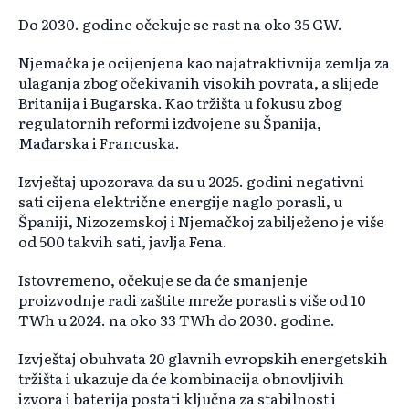
Do 2030. godine očekuje se rast na oko 35 GW.
Njemačka je ocijenjena kao najatraktivnija zemlja za
ulaganja zbog očekivanih visokih povrata, a slijede
Britanija i Bugarska. Kao tržišta u fokusu zbog
regulatornih reformi izdvojene su Španija,
Mađarska i Francuska.
Izvještaj upozorava da su u 2025. godini negativni
sati cijena električne energije naglo porasli, u
Španiji, Nizozemskoj i Njemačkoj zabilježeno je više
od 500 takvih sati, javlja Fena.
Istovremeno, očekuje se da će smanjenje
proizvodnje radi zaštite mreže porasti s više od 10
TWh u 2024. na oko 33 TWh do 2030. godine.
Izvještaj obuhvata 20 glavnih evropskih energetskih
tržišta i ukazuje da će kombinacija obnovljivih
izvora i baterija postati ključna za stabilnost i