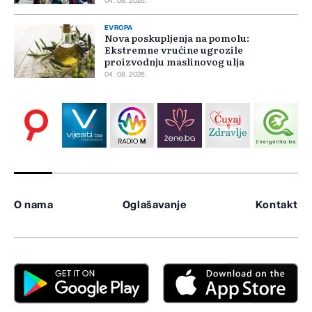
04. 08. 2026.
EVROPA
Nova poskupljenja na pomolu:
Ekstremne vrućine ugrozile
proizvodnju maslinovog ulja
04. 08. 2026.
O nama
Oglašavanje
Kontakt