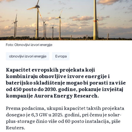
Foto: Obnovljivi izvori energije
obnovljivi izvori energije
Evropa
Kapacitet evropskih projekata koji
kombiniraju obnovljive izvore energije i
baterijsko skladištenje mogao bi porasti za više
od 450 posto do 2030. godine, pokazuje izvještaj
kompanije Aurora Energy Research.
Prema podacima, ukupni kapacitet takvih projekata
dosegao je 6,3 GW u 2025. godini, pri čemu je solar-
plus-storage činio više od 60 posto instalacija, piše
Reuters.