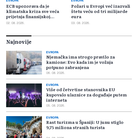
EVROPA
EVROPA
ECB upozorava da je
Požari u Evropi već izazvali
klimatska kriza sve veća
štetu veću od tri milijarde
prijetnja finansijskoj
eura
stabilnosti
02. 08. 2026.
03. 08. 2026.
Najnovije
EVROPA
Njemačka ima strogo pravilo za
kamione: Evo kada im je vožnja
potpuno zabranjena
06. 08. 2026.
EVROPA
Više od četvrtine stanovnika EU
kupovalo ulaznice za događaje putem
interneta
05. 08. 2026.
EVROPA
Rast turizma u Španiji: U junu stiglo
9,75 miliona stranih turista