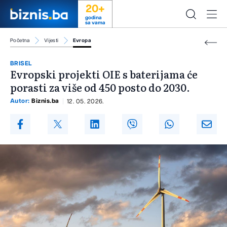
20+
godina
sa vama
Početna
Vijesti
Evropa
BRISEL
Evropski projekti OIE s baterijama će
porasti za više od 450 posto do 2030.
Autor:
Biznis.ba
12. 05. 2026.