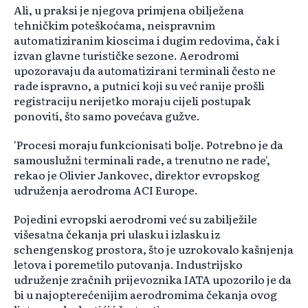
Ali, u praksi je njegova primjena obilježena
tehničkim poteškoćama, neispravnim
automatiziranim kioscima i dugim redovima, čak i
izvan glavne turističke sezone. Aerodromi
upozoravaju da automatizirani terminali često ne
rade ispravno, a putnici koji su već ranije prošli
registraciju nerijetko moraju cijeli postupak
ponoviti, što samo povećava gužve.
'Procesi moraju funkcionisati bolje. Potrebno je da
samouslužni terminali rade, a trenutno ne rade',
rekao je Olivier Jankovec, direktor evropskog
udruženja aerodroma ACI Europe.
Pojedini evropski aerodromi već su zabilježile
višesatna čekanja pri ulasku i izlasku iz
schengenskog prostora, što je uzrokovalo kašnjenja
letova i poremetilo putovanja. Industrijsko
udruženje zračnih prijevoznika IATA upozorilo je da
bi u najopterećenijim aerodromima čekanja ovog