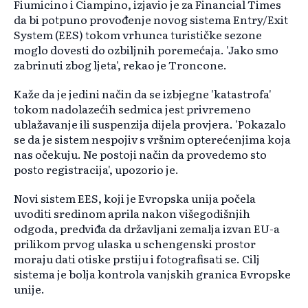
Fiumicino i Ciampino, izjavio je za Financial Times
da bi potpuno provođenje novog sistema Entry/Exit
System (EES) tokom vrhunca turističke sezone
moglo dovesti do ozbiljnih poremećaja. 'Jako smo
zabrinuti zbog ljeta', rekao je Troncone.
Kaže da je jedini način da se izbjegne 'katastrofa'
tokom nadolazećih sedmica jest privremeno
ublažavanje ili suspenzija dijela provjera. 'Pokazalo
se da je sistem nespojiv s vršnim opterećenjima koja
nas očekuju. Ne postoji način da provedemo sto
posto registracija', upozorio je.
Novi sistem EES, koji je Evropska unija počela
uvoditi sredinom aprila nakon višegodišnjih
odgoda, predviđa da državljani zemalja izvan EU-a
prilikom prvog ulaska u schengenski prostor
moraju dati otiske prstiju i fotografisati se. Cilj
sistema je bolja kontrola vanjskih granica Evropske
unije.