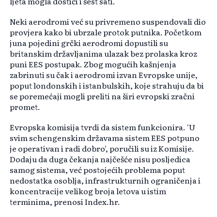
ljeta mogla dostići i šest sati.
Neki aerodromi već su privremeno suspendovali dio
provjera kako bi ubrzale protok putnika. Početkom
juna pojedini grčki aerodromi dopustili su
britanskim državljanima ulazak bez prolaska kroz
puni EES postupak. Zbog mogućih kašnjenja
zabrinuti su čak i aerodromi izvan Evropske unije,
poput londonskih i istanbulskih, koje strahuju da bi
se poremećaji mogli preliti na širi evropski zračni
promet.
Evropska komisija tvrdi da sistem funkcionira. 'U
svim schengenskim državama sistem EES potpuno
je operativan i radi dobro', poručili su iz Komisije.
Dodaju da duga čekanja najčešće nisu posljedica
samog sistema, već postojećih problema poput
nedostatka osoblja, infrastrukturnih ograničenja i
koncentracije velikog broja letova u istim
terminima, prenosi Index.hr.