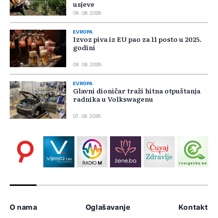
usjeve
09. 08. 2026.
EVROPA
Izvoz piva iz EU pao za 11 posto u 2025.
godini
08. 08. 2026.
EVROPA
Glavni dioničar traži hitna otpuštanja
radnika u Volkswagenu
07. 08. 2026.
O nama
Oglašavanje
Kontakt