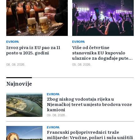
EVROPA
EVROPA
Izvoz piva iz EU pao za 11
Više od četvrtine
posto u 2025. godini
stanovnika EU kupovalo
ulaznice za događaje putem
interneta
08. 08. 2026.
05. 08. 2026.
Najnovije
EVROPA
Zbog niskog vodostaja rijeka u
Njemačkoj teret umjesto brodova voze
kamioni
09. 08. 2026.
EVROPA
Francuski poljoprivrednici traže
milijarde: Vrućine, požari i suša uništili