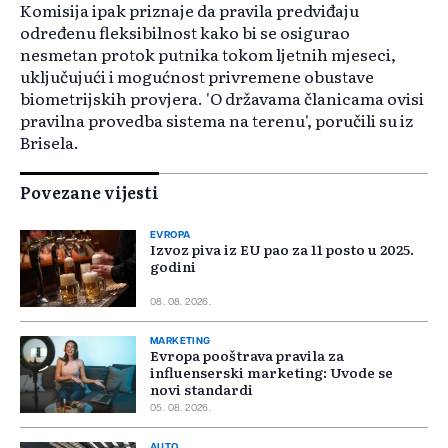
Komisija ipak priznaje da pravila predviđaju
određenu fleksibilnost kako bi se osigurao
nesmetan protok putnika tokom ljetnih mjeseci,
uključujući i mogućnost privremene obustave
biometrijskih provjera. 'O državama članicama ovisi
pravilna provedba sistema na terenu', poručili su iz
Brisela.
Povezane vijesti
EVROPA
Izvoz piva iz EU pao za 11 posto u 2025.
godini
08. 08. 2026.
MARKETING
Evropa pooštrava pravila za
influenserski marketing: Uvode se
novi standardi
05. 08. 2026.
AUTO