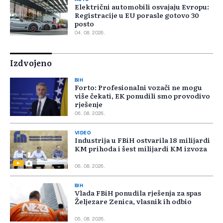
Električni automobili osvajaju Evropu:
Registracije u EU porasle gotovo 30
posto
04. 08. 2026.
Izdvojeno
BIH
Forto: Profesionalni vozači ne mogu
više čekati, EK ponudili smo provodivo
rješenje
06. 08. 2026.
VIDEO
Industrija u FBiH ostvarila 18 milijardi
KM prihoda i šest milijardi KM izvoza
06. 08. 2026.
BIH
Vlada FBiH ponudila rješenja za spas
Željezare Zenica, vlasnik ih odbio
05. 08. 2026.