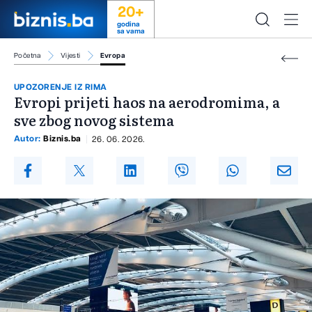
20+
godina
sa vama
Početna
Vijesti
Evropa
UPOZORENJE IZ RIMA
Evropi prijeti haos na aerodromima, a
sve zbog novog sistema
Autor:
Biznis.ba
26. 06. 2026.