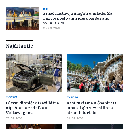
BIH
Bihać nastavlja ulagati u mlade: Za
razvoj poslovnih ideja osigurano
32.000 KM
05. 08. 2026.
Najčitanije
EVROPA
EVROPA
Glavni dioničar traži hitna
Rast turizma u Španiji: U
otpuštanja radnika u
junu stiglo 9,75 miliona
Volkswagenu
stranih turista
07. 08. 2026.
04. 08. 2026.