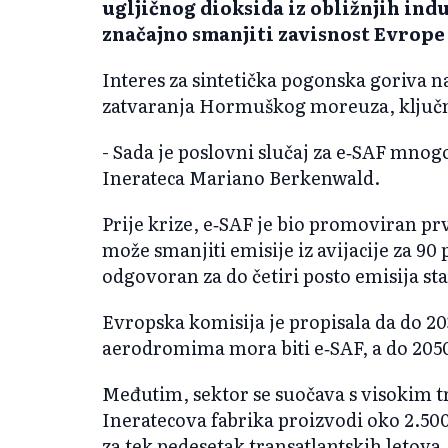
ugljičnog dioksida iz obližnjih indu
značajno smanjiti zavisnost Evrope 
Interes za sintetička pogonska goriva n
zatvaranja Hormuškog moreuza, ključne
- Sada je poslovni slučaj za e‑SAF mnogo 
Inerateca Mariano Berkenwald.
Prije krize, e‑SAF je bio promoviran pr
može smanjiti emisije iz avijacije za 90 
odgovoran za do četiri posto emisija st
Evropska komisija je propisala da do 20
aerodromima mora biti e‑SAF, a do 2050.
Međutim, sektor se suočava s visokim t
Ineratecova fabrika proizvodi oko 2.500
za tek pedesetak transatlantskih letova.