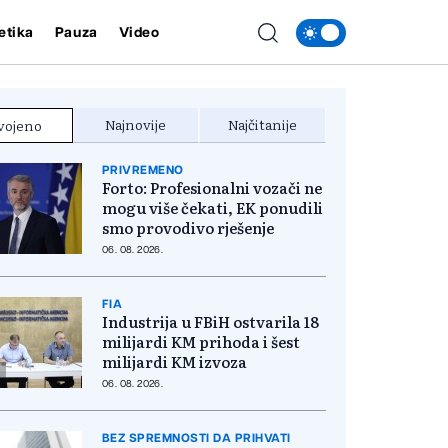
etika
Pauza
Video
Najnovije
Najčitanije
vojeno
PRIVREMENO
Forto: Profesionalni vozači ne
mogu više čekati, EK ponudili
smo provodivo rješenje
06. 08. 2026.
FIA
Industrija u FBiH ostvarila 18
milijardi KM prihoda i šest
milijardi KM izvoza
06. 08. 2026.
BEZ SPREMNOSTI DA PRIHVATI