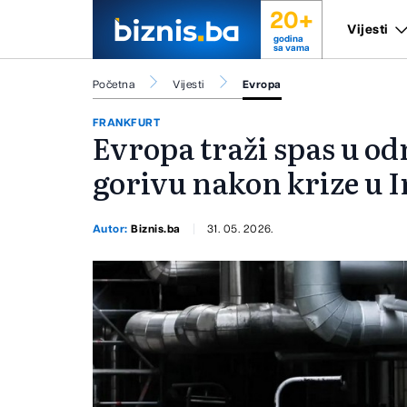
20+
Vijesti
godina
sa vama
Početna
Vijesti
Evropa
FRANKFURT
Evropa traži spas u 
gorivu nakon krize u 
Autor:
Biznis.ba
31. 05. 2026.