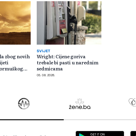
SVIJET
la zbog novih
Wright: Cijene goriva
ijeti
trebale bi pasti u narednim
Hormuškog
sedmicama
05. 08. 2026.