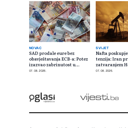
NOVAC
SVIJET
SAD prodale eure bez
Nafta poskupje
obavještavanja ECB-a: Potez
tenzija: Iran pr
izazvao zabrinutost u
zatvaranjem 
Evropi
moreuza
07. 08. 2026.
07. 08. 2026.