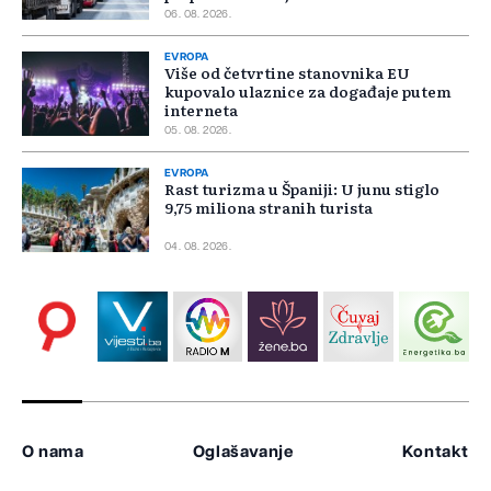
06. 08. 2026.
EVROPA
Više od četvrtine stanovnika EU
kupovalo ulaznice za događaje putem
interneta
05. 08. 2026.
EVROPA
Rast turizma u Španiji: U junu stiglo
9,75 miliona stranih turista
04. 08. 2026.
O nama
Oglašavanje
Kontakt