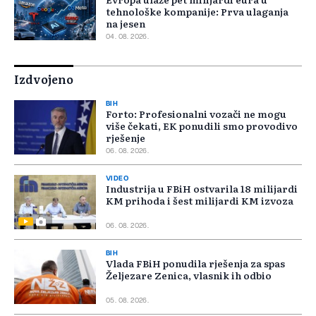
tehnološke kompanije: Prva ulaganja
na jesen
04. 08. 2026.
Izdvojeno
BIH
Forto: Profesionalni vozači ne mogu
više čekati, EK ponudili smo provodivo
rješenje
06. 08. 2026.
VIDEO
Industrija u FBiH ostvarila 18 milijardi
KM prihoda i šest milijardi KM izvoza
06. 08. 2026.
BIH
Vlada FBiH ponudila rješenja za spas
Željezare Zenica, vlasnik ih odbio
05. 08. 2026.