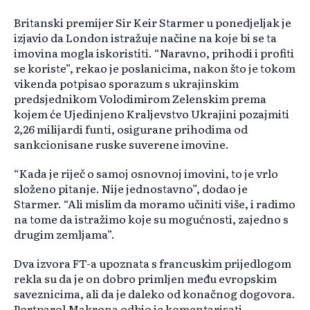
Britanski premijer Sir Keir Starmer u ponedjeljak je
izjavio da London istražuje načine na koje bi se ta
imovina mogla iskoristiti. “Naravno, prihodi i profiti
se koriste”, rekao je poslanicima, nakon što je tokom
vikenda potpisao sporazum s ukrajinskim
predsjednikom Volodimirom Zelenskim prema
kojem će Ujedinjeno Kraljevstvo Ukrajini pozajmiti
2,26 milijardi funti, osigurane prihodima od
sankcionisane ruske suverene imovine.
“Kada je riječ o samoj osnovnoj imovini, to je vrlo
složeno pitanje. Nije jednostavno”, dodao je
Starmer. “Ali mislim da moramo učiniti više, i radimo
na tome da istražimo koje su mogućnosti, zajedno s
drugim zemljama”.
Dva izvora FT-a upoznata s francuskim prijedlogom
rekla su da je on dobro primljen među evropskim
saveznicima, ali da je daleko od konačnog dogovora.
Portparol Makrona odbio je komentarisati.