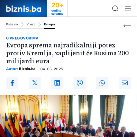
20+
godina
sa vama
Početna
Vijesti
Evropa
U PREGOVORIMA
Evropa sprema najradikalniji potez
protiv Kremlja, zaplijenit će Rusima 200
milijardi eura
Autor:
Biznis.ba
04. 03. 2025.