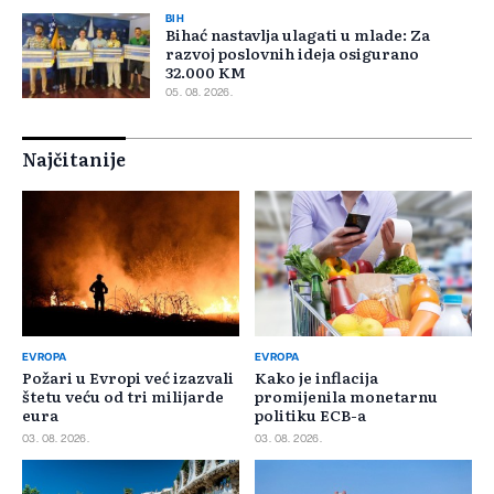
BIH
Bihać nastavlja ulagati u mlade: Za
razvoj poslovnih ideja osigurano
32.000 KM
05. 08. 2026.
Najčitanije
EVROPA
EVROPA
Požari u Evropi već izazvali
Kako je inflacija
štetu veću od tri milijarde
promijenila monetarnu
eura
politiku ECB-a
03. 08. 2026.
03. 08. 2026.