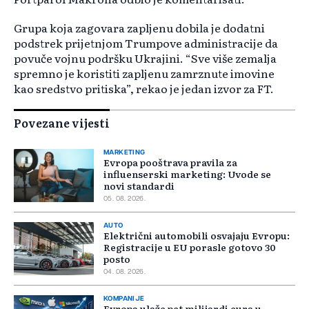
Grupa koja zagovara zapljenu dobila je dodatni
podstrek prijetnjom Trumpove administracije da
povuče vojnu podršku Ukrajini. “Sve više zemalja
spremno je koristiti zapljenu zamrznute imovine
kao sredstvo pritiska”, rekao je jedan izvor za FT.
Povezane vijesti
MARKETING
Evropa pooštrava pravila za
influenserski marketing: Uvode se
novi standardi
05. 08. 2026.
AUTO
Električni automobili osvajaju Evropu:
Registracije u EU porasle gotovo 30
posto
04. 08. 2026.
KOMPANIJE
Evropa ulaže pet milijardi eura u