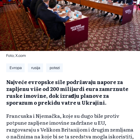
Foto; X.com
Evropa
rusija
potezi
Najveće evropske sile podržavaju napore za
zapljenu više od 200 milijardi eura zamrznute
ruske imovine, dok izrađuju planove za
sporazum o prekidu vatre u Ukrajini.
Francuska i Njemačka, koje su dugo bile protiv
potpune zapljene imovine zadržane u EU,
razgovaraju s Velikom Britanijom i drugim zemljama
o načinima na koje bi se ta sredstva mogla iskoristiti,