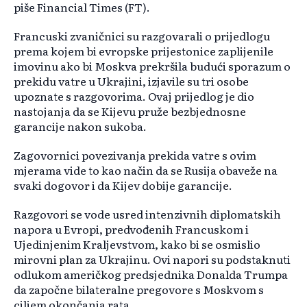
piše Financial Times (FT).
Francuski zvaničnici su razgovarali o prijedlogu
prema kojem bi evropske prijestonice zaplijenile
imovinu ako bi Moskva prekršila budući sporazum o
prekidu vatre u Ukrajini, izjavile su tri osobe
upoznate s razgovorima. Ovaj prijedlog je dio
nastojanja da se Kijevu pruže bezbjednosne
garancije nakon sukoba.
Zagovornici povezivanja prekida vatre s ovim
mjerama vide to kao način da se Rusija obaveže na
svaki dogovor i da Kijev dobije garancije.
Razgovori se vode usred intenzivnih diplomatskih
napora u Evropi, predvođenih Francuskom i
Ujedinjenim Kraljevstvom, kako bi se osmislio
mirovni plan za Ukrajinu. Ovi napori su podstaknuti
odlukom američkog predsjednika Donalda Trumpa
da započne bilateralne pregovore s Moskvom s
ciljem okončanja rata.