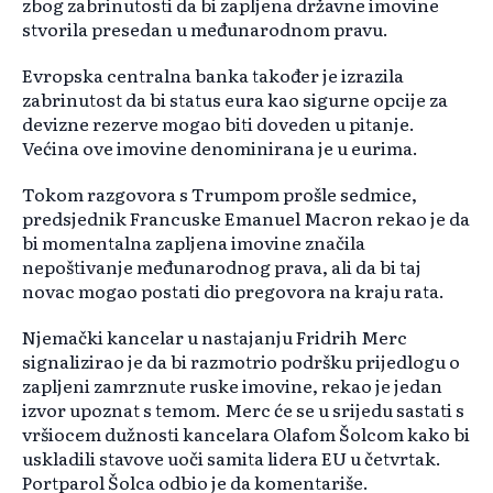
zbog zabrinutosti da bi zapljena državne imovine
stvorila presedan u međunarodnom pravu.
Evropska centralna banka također je izrazila
zabrinutost da bi status eura kao sigurne opcije za
devizne rezerve mogao biti doveden u pitanje.
Većina ove imovine denominirana je u eurima.
Tokom razgovora s Trumpom prošle sedmice,
predsjednik Francuske Emanuel Macron rekao je da
bi momentalna zapljena imovine značila
nepoštivanje međunarodnog prava, ali da bi taj
novac mogao postati dio pregovora na kraju rata.
Njemački kancelar u nastajanju Fridrih Merc
signalizirao je da bi razmotrio podršku prijedlogu o
zapljeni zamrznute ruske imovine, rekao je jedan
izvor upoznat s temom. Merc će se u srijedu sastati s
vršiocem dužnosti kancelara Olafom Šolcom kako bi
uskladili stavove uoči samita lidera EU u četvrtak.
Portparol Šolca odbio je da komentariše.