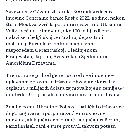
Saveznici iz G7 zamrzli su oko 300 milijardi eura
imovine Centralne banke Rusije 2022. godine, nakon
što je Moskva izvršila potpunu invaziju na Ukrajinu.
Velika većina te imovine, oko 190 milijardi eura,
nalazi se u belgijskoj centralnoj depozitnoj
instituciji Euroclear, dok su manji iznosi
raspoređeni u Francuskoj, Ujedinjenom
Kraljevstvu, Japanu, Švicarskoj i Sjedinjenim
Američkim Državama.
Trenutno se prihod generisan od ove imovine –
uglavnom gotovina i državne obveznice koristi za
otplatu 50 milijardi dolara zajmova koje su zemlje G7
odobrile Ukrajini, ali osnovna imovina nije dirana.
Zemlje poput Ukrajine, Poljske i baltičkih država već
dugo zagovaraju potpunu zapljenu osnovne
imovine, ali ključni centri moći, uključujući Berlin,
Pariz i Brisel, ranije su se protivili takvom potezu