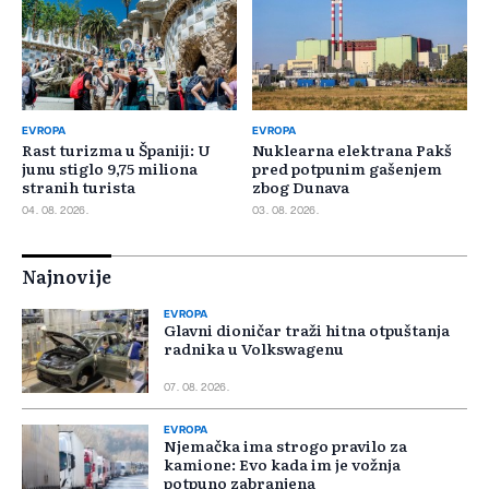
EVROPA
EVROPA
Rast turizma u Španiji: U
Nuklearna elektrana Pakš
junu stiglo 9,75 miliona
pred potpunim gašenjem
stranih turista
zbog Dunava
04. 08. 2026.
03. 08. 2026.
Najnovije
EVROPA
Glavni dioničar traži hitna otpuštanja
radnika u Volkswagenu
07. 08. 2026.
EVROPA
Njemačka ima strogo pravilo za
kamione: Evo kada im je vožnja
potpuno zabranjena