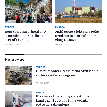
EVROPA
EVROPA
Rast turizma u Španiji: U
Nuklearna elektrana Pakš
junu stiglo 9,75 miliona
pred potpunim gašenjem
stranih turista
zbog Dunava
04. 08. 2026.
03. 08. 2026.
Najnovije
EVROPA
Glavni dioničar traži hitna otpuštanja
radnika u Volkswagenu
07. 08. 2026.
EVROPA
Njemačka ima strogo pravilo za
kamione: Evo kada im je vožnja
potpuno zabranjena