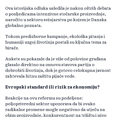
Ova istorijska odluka usledila je nakon oštrih debata
o posljedicama intenzivne stočarske proizvodnje,
naročito u sektoru svinjarstva po kojem je Danska
globalno poznata.
Tokom predizborne kampanje, ekološka pitanja i
humaniji uzgoj životinja postali su ključna tema za
birače.
Ankete su pokazale da je više od polovine građana
glasalo direktno na osnovu stavova partija o
dobrobiti životinja, dok je gotovo celokupna javnost
zahtevala hitnu zaštitu pijaće vode.
Evropski standard ili rizik za ekonomiju?
Reakcije na ovu reformu su podeljene:
poljoprivredni sektor upozorava da bi ovako
radikalne promene mogle negativno da utječu na
obim proizvodnje, konkurentnost na tržištu i nivo