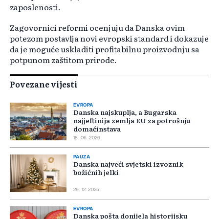
zaposlenosti.
Zagovornici reformi ocenjuju da Danska ovim
potezom postavlja novi evropski standard i dokazuje
da je moguće uskladiti profitabilnu proizvodnju sa
potpunom zaštitom prirode.
Povezane vijesti
EVROPA
Danska najskuplja, a Bugarska
najjeftinija zemlja EU za potrošnju
domaćinstava
18. 06. 2026.
PAUZA
Danska najveći svjetski izvoznik
božićnih jelki
29. 12. 2025.
EVROPA
Danska pošta donijela historijsku