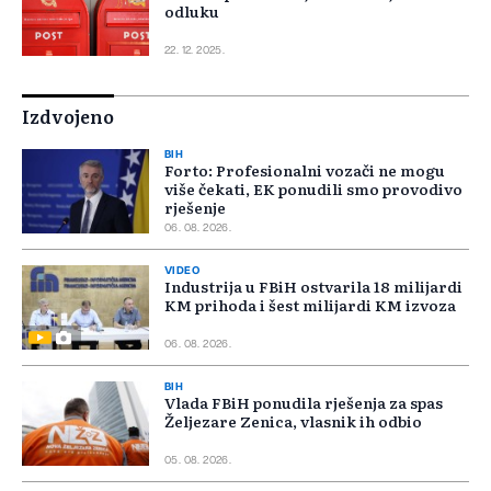
odluku
22. 12. 2025.
Izdvojeno
BIH
Forto: Profesionalni vozači ne mogu
više čekati, EK ponudili smo provodivo
rješenje
06. 08. 2026.
VIDEO
Industrija u FBiH ostvarila 18 milijardi
KM prihoda i šest milijardi KM izvoza
06. 08. 2026.
BIH
Vlada FBiH ponudila rješenja za spas
Željezare Zenica, vlasnik ih odbio
05. 08. 2026.