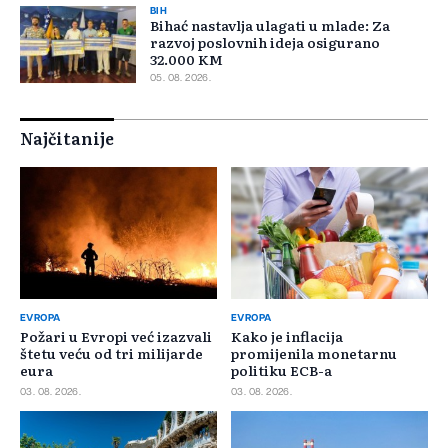
BIH
Bihać nastavlja ulagati u mlade: Za
razvoj poslovnih ideja osigurano
32.000 KM
05. 08. 2026.
Najčitanije
EVROPA
EVROPA
Požari u Evropi već izazvali
Kako je inflacija
štetu veću od tri milijarde
promijenila monetarnu
eura
politiku ECB-a
03. 08. 2026.
03. 08. 2026.