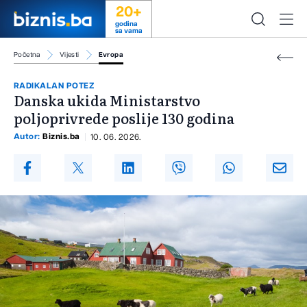
20+
godina
sa vama
Početna
Vijesti
Evropa
RADIKALAN POTEZ
Danska ukida Ministarstvo
poljoprivrede poslije 130 godina
Autor:
Biznis.ba
10. 06. 2026.