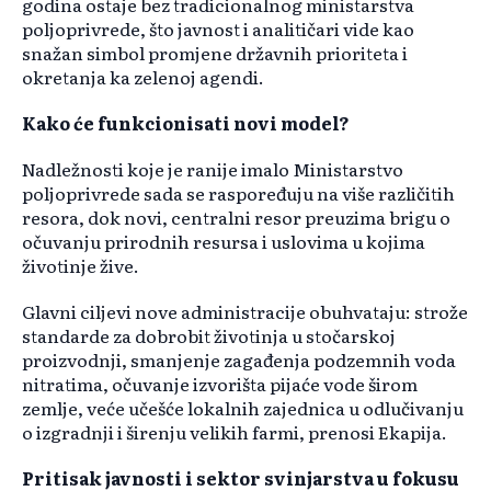
godina ostaje bez tradicionalnog ministarstva
poljoprivrede, što javnost i analitičari vide kao
snažan simbol promjene državnih prioriteta i
okretanja ka zelenoj agendi.
Kako će funkcionisati novi model?
Nadležnosti koje je ranije imalo Ministarstvo
poljoprivrede sada se raspoređuju na više različitih
resora, dok novi, centralni resor preuzima brigu o
očuvanju prirodnih resursa i uslovima u kojima
životinje žive.
Glavni ciljevi nove administracije obuhvataju: strože
standarde za dobrobit životinja u stočarskoj
proizvodnji, smanjenje zagađenja podzemnih voda
nitratima, očuvanje izvorišta pijaće vode širom
zemlje, veće učešće lokalnih zajednica u odlučivanju
o izgradnji i širenju velikih farmi, prenosi Ekapija.
Pritisak javnosti i sektor svinjarstva u fokusu