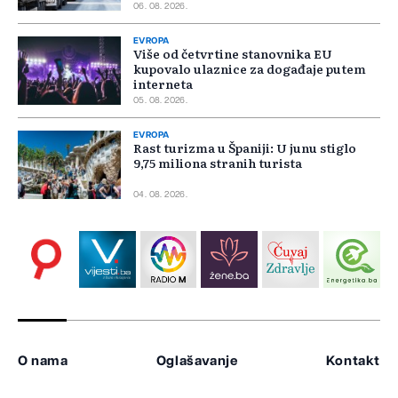
06. 08. 2026.
EVROPA
Više od četvrtine stanovnika EU
kupovalo ulaznice za događaje putem
interneta
05. 08. 2026.
EVROPA
Rast turizma u Španiji: U junu stiglo
9,75 miliona stranih turista
04. 08. 2026.
O nama
Oglašavanje
Kontakt