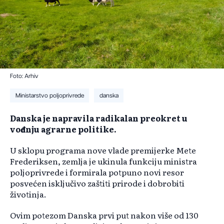
Foto: Arhiv
Ministarstvo poljoprivrede
danska
Danska je napravila radikalan preokret u
vođenju agrarne politike.
U sklopu programa nove vlade premijerke Mete
Frederiksen, zemlja je ukinula funkciju ministra
poljoprivrede i formirala potpuno novi resor
posvećen isključivo zaštiti prirode i dobrobiti
životinja.
Ovim potezom Danska prvi put nakon više od 130