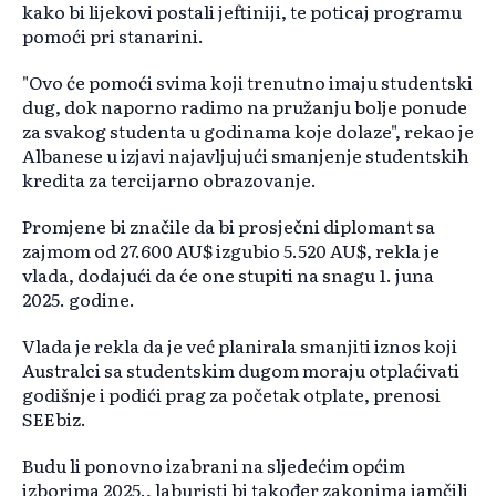
kako bi lijekovi postali jeftiniji, te poticaj programu
pomoći pri stanarini.
"Ovo će pomoći svima koji trenutno imaju studentski
dug, dok naporno radimo na pružanju bolje ponude
za svakog studenta u godinama koje dolaze", rekao je
Albanese u izjavi najavljujući smanjenje studentskih
kredita za tercijarno obrazovanje.
Promjene bi značile da bi prosječni diplomant sa
zajmom od 27.600 AU$ izgubio 5.520 AU$, rekla je
vlada, dodajući da će one stupiti na snagu 1. juna
2025. godine.
Vlada je rekla da je već planirala smanjiti iznos koji
Australci sa studentskim dugom moraju otplaćivati
godišnje i podići prag za početak otplate, prenosi
SEEbiz.
Budu li ponovno izabrani na sljedećim općim
izborima 2025., laburisti bi također zakonima jamčili