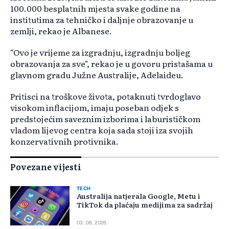
100.000 besplatnih mjesta svake godine na
institutima za tehničko i daljnje obrazovanje u
zemlji, rekao je Albanese.
"Ovo je vrijeme za izgradnju, izgradnju boljeg
obrazovanja za sve", rekao je u govoru pristašama u
glavnom gradu Južne Australije, Adelaideu.
Pritisci na troškove života, potaknuti tvrdoglavo
visokom inflacijom, imaju poseban odjek s
predstojećim saveznim izborima i laburističkom
vladom lijevog centra koja sada stoji iza svojih
konzervativnih protivnika.
Povezane vijesti
TECH
Australija natjerala Google, Metu i
TikTok da plaćaju medijima za sadržaj
03. 08. 2026.