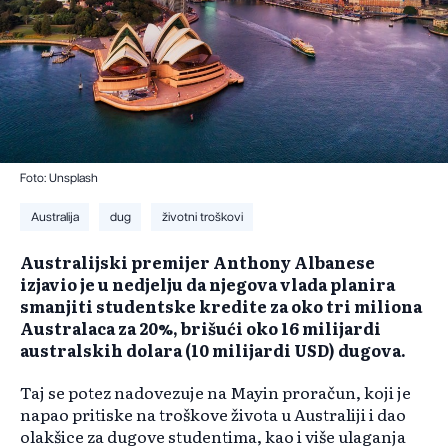
Foto: Unsplash
Australija
dug
životni troškovi
Australijski premijer Anthony Albanese
izjavio je u nedjelju da njegova vlada planira
smanjiti studentske kredite za oko tri miliona
Australaca za 20%, brišući oko 16 milijardi
australskih dolara (10 milijardi USD) dugova.
Taj se potez nadovezuje na Mayin proračun, koji je
napao pritiske na troškove života u Australiji i dao
olakšice za dugove studentima, kao i više ulaganja