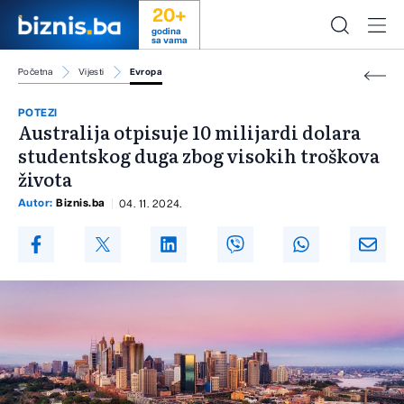
20+
godina
sa vama
Početna
Vijesti
Evropa
POTEZI
Australija otpisuje 10 milijardi dolara
studentskog duga zbog visokih troškova
života
Autor:
Biznis.ba
04. 11. 2024.