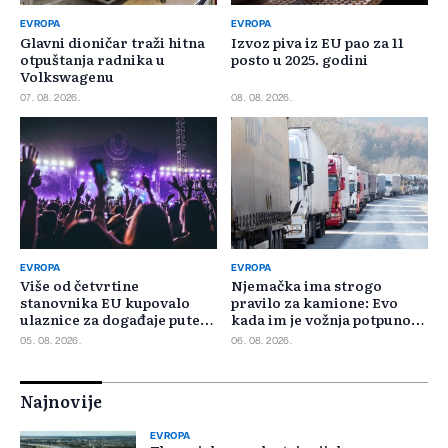
EVROPA
EVROPA
Glavni dioničar traži hitna
Izvoz piva iz EU pao za 11
otpuštanja radnika u
posto u 2025. godini
Volkswagenu
07. 08. 2026.
08. 08. 2026.
EVROPA
EVROPA
Više od četvrtine
Njemačka ima strogo
stanovnika EU kupovalo
pravilo za kamione: Evo
ulaznice za događaje putem
kada im je vožnja potpuno
interneta
zabranjena
05. 08. 2026.
06. 08. 2026.
Najnovije
EVROPA