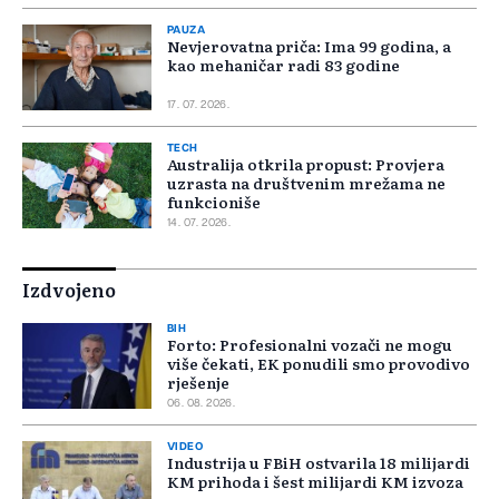
PAUZA
Nevjerovatna priča: Ima 99 godina, a
kao mehaničar radi 83 godine
17. 07. 2026.
TECH
Australija otkrila propust: Provjera
uzrasta na društvenim mrežama ne
funkcioniše
14. 07. 2026.
Izdvojeno
BIH
Forto: Profesionalni vozači ne mogu
više čekati, EK ponudili smo provodivo
rješenje
06. 08. 2026.
VIDEO
Industrija u FBiH ostvarila 18 milijardi
KM prihoda i šest milijardi KM izvoza