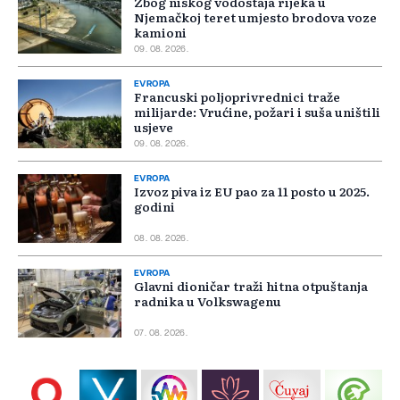
Zbog niskog vodostaja rijeka u
Njemačkoj teret umjesto brodova voze
kamioni
09. 08. 2026.
EVROPA
Francuski poljoprivrednici traže
milijarde: Vrućine, požari i suša uništili
usjeve
09. 08. 2026.
EVROPA
Izvoz piva iz EU pao za 11 posto u 2025.
godini
08. 08. 2026.
EVROPA
Glavni dioničar traži hitna otpuštanja
radnika u Volkswagenu
07. 08. 2026.