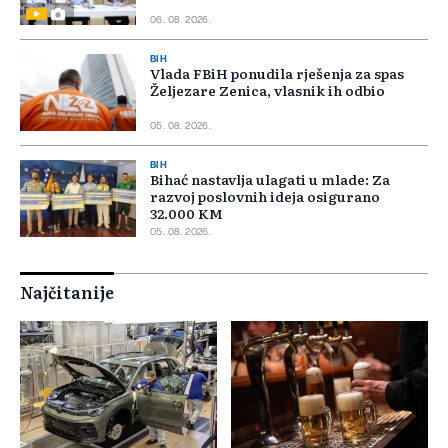
06. 08. 2026.
BIH
Vlada FBiH ponudila rješenja za spas
Željezare Zenica, vlasnik ih odbio
05. 08. 2026.
BIH
Bihać nastavlja ulagati u mlade: Za
razvoj poslovnih ideja osigurano
32.000 KM
05. 08. 2026.
Najčitanije