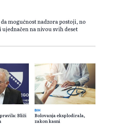
e da mogućnost nadzora postoji, no
n i ujednačen na nivou svih deset
BIH
ravila: Bliži
Bolovanja eksplodirala,
m
zakon kasni