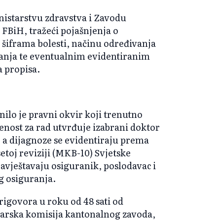
nistarstvu zdravstva i Zavodu
 FBiH, tražeći pojašnjenja o
iframa bolesti, načinu određivanja
vanja te eventualnim evidentiranim
 propisa.
ilo je pravni okvir koji trenutno
enost za rad utvrđuje izabrani doktor
 a dijagnoze se evidentiraju prema
etoj reviziji (MKB-10) Svjetske
bavještavaju osiguranik, poslodavac i
g osiguranja.
rigovora u roku od 48 sati od
karska komisija kantonalnog zavoda,