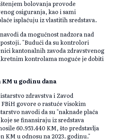
rištenjem bolovanja provode
enog osiguranja, kao i sami
će isplaćuju iz vlastitih sredstava.
 navodi da mogućnost nadzora nad
ostoji. "Budući da su kontrolori
enici kantonalnih zavoda zdravstvenog
onkretnim kontrolama moguće je dobiti
n KM u godinu dana​
nistarstvo zdravstva i Zavod
a FBiH govore o rastuće visokim
tarstvo navodi da su "naknade plaća
oje se finansiraju iz sredstava
osile 60.953.440 KM, što predstavlja
ion KM u odnosu na 2023. godinu."