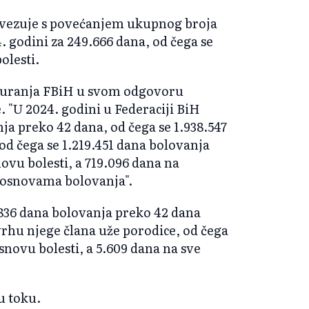
ovezuje s povećanjem ukupnog broja
 godini za 249.666 dana, od čega se
olesti.
iguranja FBiH u svom odgovoru
e. "U 2024. godini u Federaciji BiH
nja preko 42 dana, od čega se 1.938.547
od čega se 1.219.451 dana bolovanja
ovu bolesti, a 719.096 dana na
 osnovama bolovanja".
836 dana bolovanja preko 42 dana
vrhu njege člana uže porodice, od čega
snovu bolesti, a 5.609 dana na sve
u toku.