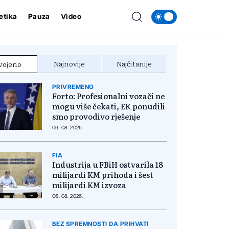
etika
Pauza
Video
Najnovije
Najčitanije
vojeno
PRIVREMENO
Forto: Profesionalni vozači ne
mogu više čekati, EK ponudili
smo provodivo rješenje
06. 08. 2026.
FIA
Industrija u FBiH ostvarila 18
milijardi KM prihoda i šest
milijardi KM izvoza
06. 08. 2026.
BEZ SPREMNOSTI DA PRIHVATI