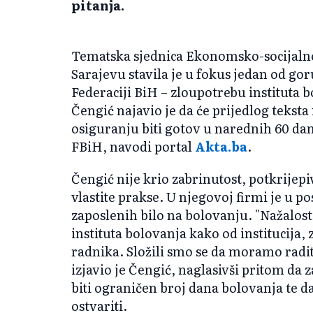
pitanja.
Tematska sjednica Ekonomsko-socijaln
Sarajevu stavila je u fokus jedan od go
Federaciji BiH – zloupotrebu instituta 
Čengić najavio je da će prijedlog teks
osiguranju biti gotov u narednih 60 dan
FBiH, navodi portal
Akta.ba
.
Čengić nije krio zabrinutost, potkrijep
vlastite prakse. U njegovoj firmi je u po
zaposlenih bilo na bolovanju. "Nažalo
instituta bolovanja kako od institucija,
radnika. Složili smo se da moramo radit
izjavio je Čengić, naglasivši pritom da z
biti ograničen broj dana bolovanja te d
ostvariti.