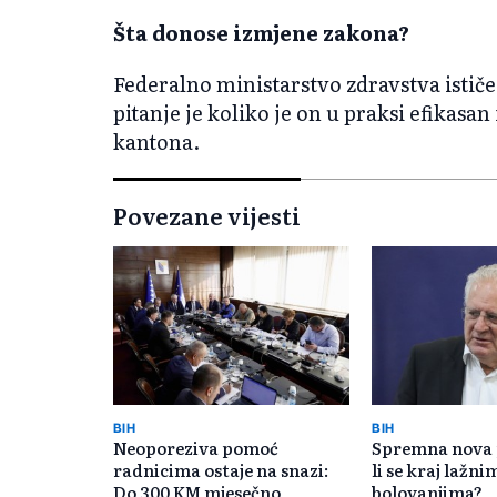
Šta donose izmjene zakona?
Federalno ministarstvo zdravstva istič
pitanje je koliko je on u praksi efikasa
kantona.
Povezane vijesti
BIH
BIH
Neoporeziva pomoć
Spremna nova p
radnicima ostaje na snazi:
li se kraj lažni
Do 300 KM mjesečno
bolovanjima?