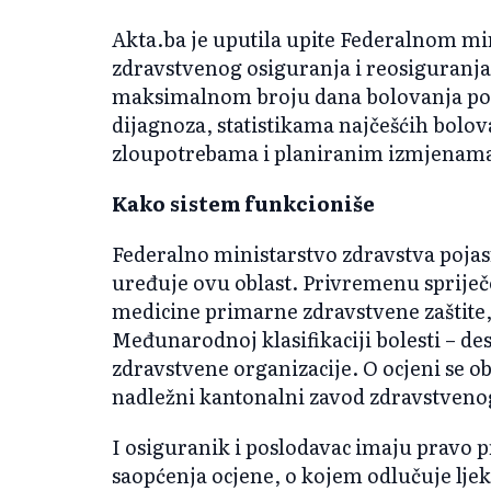
Akta.ba je uputila upite Federalnom mi
zdravstvenog osiguranja i reosiguranja
maksimalnom broju dana bolovanja po š
dijagnoza, statistikama najčešćih bolo
zloupotrebama i planiranim izmjenama
Kako sistem funkcioniše
Federalno ministarstvo zdravstva pojasn
uređuje ovu oblast. Privremenu spriječ
medicine primarne zdravstvene zaštite,
Međunarodnoj klasifikaciji bolesti – des
zdravstvene organizacije. O ocjeni se o
nadležni kantonalni zavod zdravstveno
I osiguranik i poslodavac imaju pravo p
saopćenja ocjene, o kojem odlučuje lje