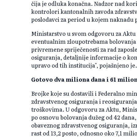
čija je odluka konačna. Nadzor nad ko
kontrolori kantonalnih zavoda zdravstv
poslodavci za period u kojem naknadu pla
Ministarstvo u svom odgovoru za Aktu
eventualnim zloupotrebama bolovanja p
privremene spriječenosti za rad zaposl
osiguranja, detaljnije informacije o k
upravo od tih institucija", pojašnjeno je.
Gotovo dva miliona dana i 61 milio
Brojke koje su dostavili i Federalno mi
zdravstvenog osiguranja i reosiguranj
troškovima. U odgovoru za Aktu, Minis
po osnovu bolovanja dužeg od 42 dana, k
obaveznog zdravstvenog osiguranja, izn
rast od 13,2 posto, odnosno oko 7,1 mil