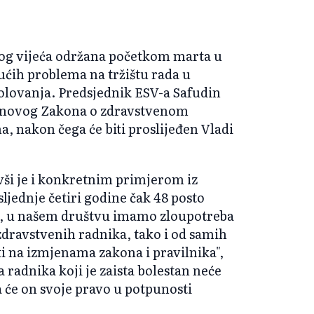
og vijeća održana početkom marta u
rućih problema na tržištu rada u
bolovanja. Predsjednik ESV-a Safudin
ta novog Zakona o zdravstvenom
a, nakon čega će biti proslijeđen Vladi
ivši je i konkretnim primjerom iz
sljednje četiri godine čak 48 posto
st, u našem društvu imamo zloupotreba
 zdravstvenih radnika, tako i od samih
i na izmjenama zakona i pravilnika",
a radnika koji je zaista bolestan neće
a će on svoje pravo u potpunosti