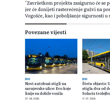
"Završetkom projekta zasigurno će se pob
jer će donijeti rasterećenje gužvi na po
Vogošće, kao i poboljšanje sigurnosti u 
Povezane vijesti
BIH
BIH
Novi autobusi stigli na
Šteta objavio: 
sarajevske ulice: Evo koje
stigla dva od d
linije su dobile vozila
Solaris trolejb
07. 08. 2026.
17. 07. 2026.