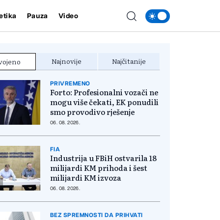
etika
Pauza
Video
Najnovije
Najčitanije
vojeno
PRIVREMENO
Forto: Profesionalni vozači ne
mogu više čekati, EK ponudili
smo provodivo rješenje
06. 08. 2026.
FIA
Industrija u FBiH ostvarila 18
milijardi KM prihoda i šest
milijardi KM izvoza
06. 08. 2026.
BEZ SPREMNOSTI DA PRIHVATI