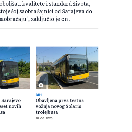
oljšati kvalitete i standard života,
stojećoj saobraćajnici od Sarajeva do
saobraćaju", zaključio je on.
BIH
U Sarajevo
Obavljena prva testna
eset novih
vožnja novog Solaris
usa
trolejbusa
26. 06. 2026.