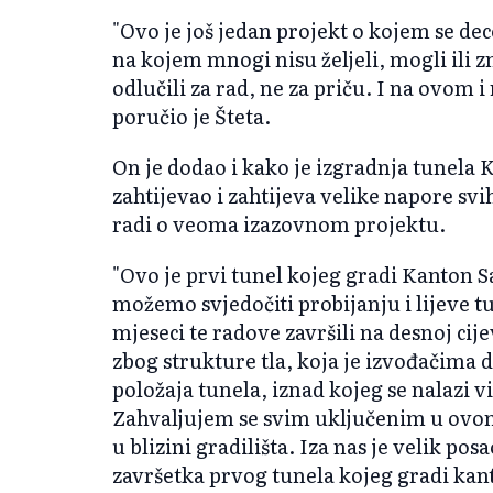
"Ovo je još jedan projekt o kojem se de
na kojem mnogi nisu željeli, mogli ili z
odlučili za rad, ne za priču. I na ovom i
poručio je Šteta.
On je dodao i kako je izgradnja tunela 
zahtijevao i zahtijeva velike napore sv
radi o veoma izazovnom projektu.
"Ovo je prvi tunel kojeg gradi Kanton S
možemo svjedočiti probijanju i lijeve tu
mjeseci te radove završili na desnoj cij
zbog strukture tla, koja je izvođačima 
položaja tunela, iznad kojeg se nalazi v
Zahvaljujem se svim uključenim u ovom
u blizini gradilišta. Iza nas je velik po
završetka prvog tunela kojeg gradi kan