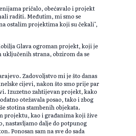
cenijama pričalo, obećavalo i projekt
nali raditi. Međutim, mi smo se
 na ostalim projektima koji su čekali",
Kobilja Glava ogroman projekt, koji je
ih uključenih strana, obzirom da se
arajevo. Zadovoljstvo mi je što danas
nelske cijevi, nakon što smo prije par
evi. Izuzetno zahtijevan projekt, kako
dodatno otežavala posao, tako i zbog
iše stotina stambenih objekata.
 projektu, kao i građanima koji žive
sao, nastavljamo dalje do potpunog
ton. Ponosan sam na sve do sada