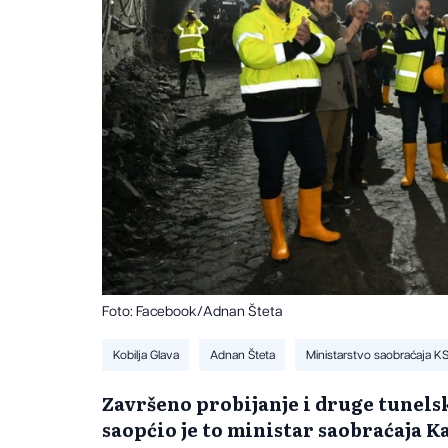
Foto: Facebook/Adnan Šteta
Kobilja Glava
Adnan Šteta
Ministarstvo saobraćaja K
Završeno probijanje i druge tunelsk
saopćio je to ministar saobraćaja 