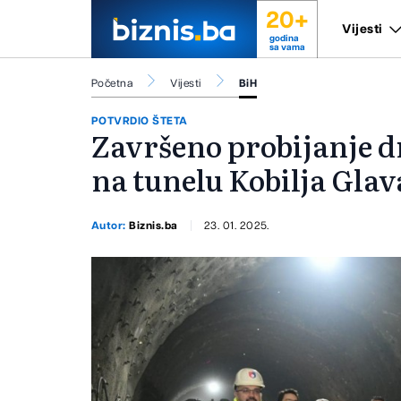
20+
Vijesti
godina
sa vama
Početna
Vijesti
BiH
POTVRDIO ŠTETA
Završeno probijanje dr
na tunelu Kobilja Glav
Autor:
Biznis.ba
23. 01. 2025.