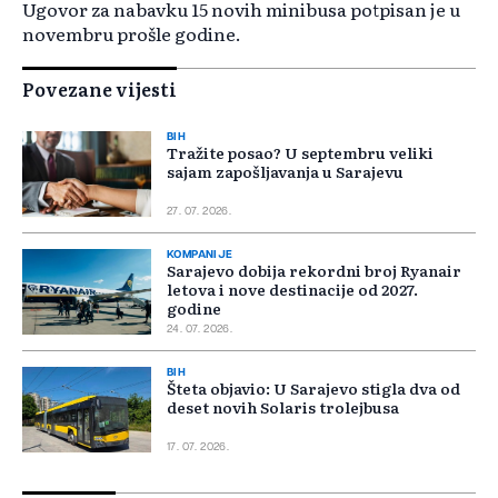
Ugovor za nabavku 15 novih minibusa potpisan je u
novembru prošle godine.
Povezane vijesti
BIH
Tražite posao? U septembru veliki
sajam zapošljavanja u Sarajevu
27. 07. 2026.
KOMPANIJE
Sarajevo dobija rekordni broj Ryanair
letova i nove destinacije od 2027.
godine
24. 07. 2026.
BIH
Šteta objavio: U Sarajevo stigla dva od
deset novih Solaris trolejbusa
17. 07. 2026.