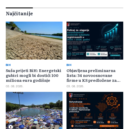
Najčitanije
BIH
BIH
Suša prijeti BiH: Energetski
Objavljena preliminarna
gubici mogli bi dostići 100
lista: 34 novoosnovane
miliona eura godišnje
firme u KS predložene za
400.000 KM poticaja
03. 08. 2026.
03. 08. 2026.