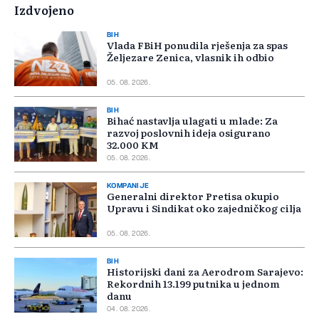
Izdvojeno
BIH
Vlada FBiH ponudila rješenja za spas
Željezare Zenica, vlasnik ih odbio
05. 08. 2026.
BIH
Bihać nastavlja ulagati u mlade: Za
razvoj poslovnih ideja osigurano
32.000 KM
05. 08. 2026.
KOMPANIJE
Generalni direktor Pretisa okupio
Upravu i Sindikat oko zajedničkog cilja
05. 08. 2026.
BIH
Historijski dani za Aerodrom Sarajevo:
Rekordnih 13.199 putnika u jednom
danu
04. 08. 2026.