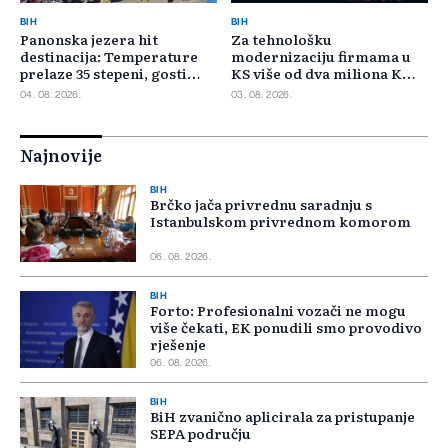
BIH
BIH
Panonska jezera hit
Za tehnološku
destinacija: Temperature
modernizaciju firmama u
prelaze 35 stepeni, gosti
KS više od dva miliona KM,
pristižu iz cijele regije
odbijeno 135 prijava
04. 08. 2026.
03. 08. 2026.
Najnovije
BIH
Brčko jača privrednu saradnju s
Istanbulskom privrednom komorom
06. 08. 2026.
BIH
Forto: Profesionalni vozači ne mogu
više čekati, EK ponudili smo provodivo
rješenje
06. 08. 2026.
BIH
BiH zvanično aplicirala za pristupanje
SEPA području