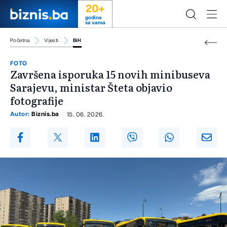
20+
godina
sa vama
Početna
Vijesti
BiH
FOTO
Završena isporuka 15 novih minibuseva
Sarajevu, ministar Šteta objavio
fotografije
Autor:
Biznis.ba
15. 06. 2026.