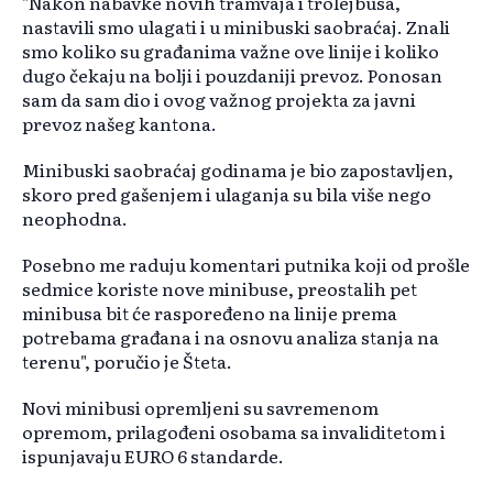
"Nakon nabavke novih tramvaja i trolejbusa,
nastavili smo ulagati i u minibuski saobraćaj. Znali
smo koliko su građanima važne ove linije i koliko
dugo čekaju na bolji i pouzdaniji prevoz. Ponosan
sam da sam dio i ovog važnog projekta za javni
prevoz našeg kantona.
Minibuski saobraćaj godinama je bio zapostavljen,
skoro pred gašenjem i ulaganja su bila više nego
neophodna.
Posebno me raduju komentari putnika koji od prošle
sedmice koriste nove minibuse, preostalih pet
minibusa bit će raspoređeno na linije prema
potrebama građana i na osnovu analiza stanja na
terenu", poručio je Šteta.
Novi minibusi opremljeni su savremenom
opremom, prilagođeni osobama sa invaliditetom i
ispunjavaju EURO 6 standarde.