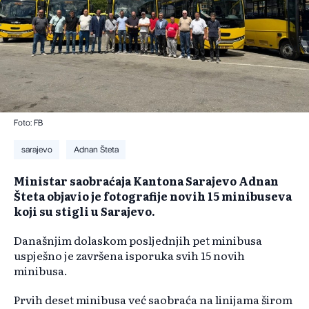
Foto: FB
sarajevo
Adnan Šteta
Ministar saobraćaja Kantona Sarajevo Adnan
Šteta objavio je fotografije novih 15 minibuseva
koji su stigli u Sarajevo.
Današnjim dolaskom posljednjih pet minibusa
uspješno je završena isporuka svih 15 novih
minibusa.
Prvih deset minibusa već saobraća na linijama širom