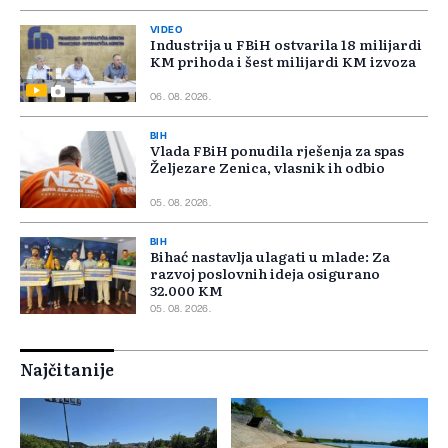
VIDEO
Industrija u FBiH ostvarila 18 milijardi
KM prihoda i šest milijardi KM izvoza
06. 08. 2026.
BIH
Vlada FBiH ponudila rješenja za spas
Željezare Zenica, vlasnik ih odbio
05. 08. 2026.
BIH
Bihać nastavlja ulagati u mlade: Za
razvoj poslovnih ideja osigurano
32.000 KM
05. 08. 2026.
Najčitanije