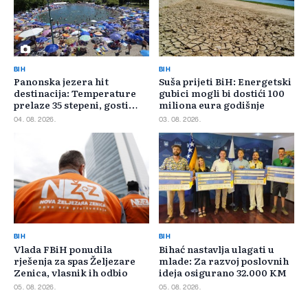
BIH
BIH
Panonska jezera hit
Suša prijeti BiH: Energetski
destinacija: Temperature
gubici mogli bi dostići 100
prelaze 35 stepeni, gosti
miliona eura godišnje
pristižu iz cijele regije
04. 08. 2026.
03. 08. 2026.
BIH
BIH
Vlada FBiH ponudila
Bihać nastavlja ulagati u
rješenja za spas Željezare
mlade: Za razvoj poslovnih
Zenica, vlasnik ih odbio
ideja osigurano 32.000 KM
05. 08. 2026.
05. 08. 2026.