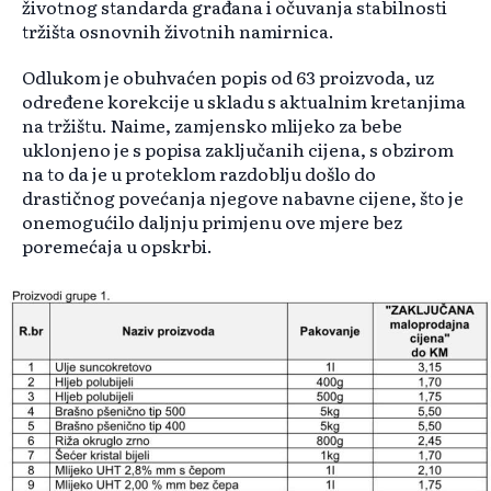
životnog standarda građana i očuvanja stabilnosti
tržišta osnovnih životnih namirnica.
Odlukom je obuhvaćen popis od 63 proizvoda, uz
određene korekcije u skladu s aktualnim kretanjima
na tržištu. Naime, zamjensko mlijeko za bebe
uklonjeno je s popisa zaključanih cijena, s obzirom
na to da je u proteklom razdoblju došlo do
drastičnog povećanja njegove nabavne cijene, što je
onemogućilo daljnju primjenu ove mjere bez
poremećaja u opskrbi.