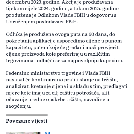
decembru 2023.godine. Akcija je produžavana
tijekom cijele 2024. godine, a tokom 2025. godine
produžena je Odlukom Vlade FBiH u dogovoru s
Udruženjem poslodavaca FBiH.
Odluka je produžena ovoga puta na 60 dana, do
pokretanja aplikacije usporedimo cijene u punom
kapacitetu, putem koje će građani moći provjeriti
cijene proizvoda koje preferiraju u različitim
trgovinama i odlučiti se za najpovoljniju kupovinu.
Federalno ministarstvo trgovine i Vlada FBiH
nastavit će kontinuirano pratiti stanje na tržištu,
analizirati kretanje cijena i u skladu s tim, predlagati
mjere koje imaju za cilj zaštitu potrošača, ali i
očuvanje uredne opskrbe tržišta, navodi se u
saopćenju.
Povezane vijesti
BIH