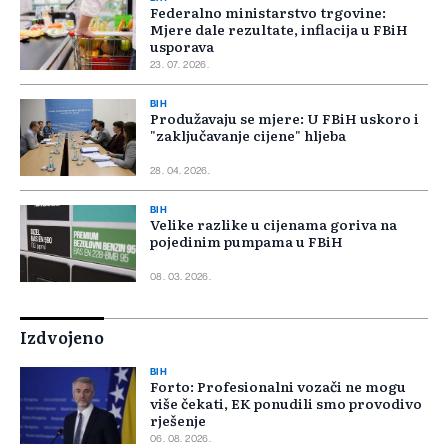
Federalno ministarstvo trgovine:
Mjere dale rezultate, inflacija u FBiH
usporava
23. 07. 2026.
BIH
Produžavaju se mjere: U FBiH uskoro i
"zaključavanje cijene" hljeba
28. 04. 2026.
BIH
Velike razlike u cijenama goriva na
pojedinim pumpama u FBiH
08. 03. 2026.
Izdvojeno
BIH
Forto: Profesionalni vozači ne mogu
više čekati, EK ponudili smo provodivo
rješenje
06. 08. 2026.