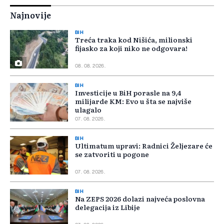
Najnovije
BIH
Treća traka kod Nišića, milionski
fijasko za koji niko ne odgovara!
08. 08. 2026.
BIH
Investicije u BiH porasle na 9,4
milijarde KM: Evo u šta se najviše
ulagalo
07. 08. 2026.
BIH
Ultimatum upravi: Radnici Željezare će
se zatvoriti u pogone
07. 08. 2026.
BIH
Na ZEPS 2026 dolazi najveća poslovna
delegacija iz Libije