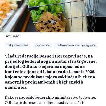
Foto: Pexels
zaključane cijene
prodavnica
federalno ministarstvo trgovine
Vlada Federacije Bosne i Hercegovine je, na
prijedlog Federalnog ministarstva trgovine,
donijela Odluku o mjerama neposredne
kontrole cijena od 1. januara do 1. marta 2026.
kojom se produžava mjera zaključanih cijena
osnovnih prehrambenih i higijenskih
namirnica.
Kako je saopćilo Federalno ministarstvo trgovine,
Odluka je donesena s ciljem nastavka zaštite