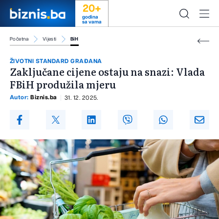
20+
godina
sa vama
Početna
Vijesti
BiH
ŽIVOTNI STANDARD GRAĐANA
Zaključane cijene ostaju na snazi: Vlada
FBiH produžila mjeru
Autor:
Biznis.ba
31. 12. 2025.