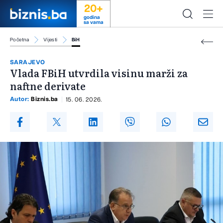
20+
godina
sa vama
Početna
Vijesti
BiH
SARAJEVO
Vlada FBiH utvrdila visinu marži za
naftne derivate
Autor:
Biznis.ba
15. 06. 2026.