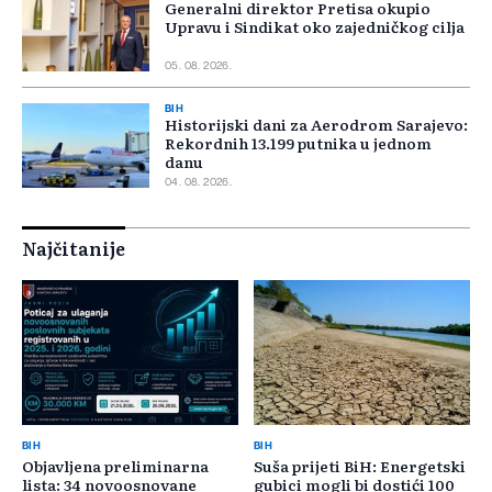
Generalni direktor Pretisa okupio
Upravu i Sindikat oko zajedničkog cilja
05. 08. 2026.
BIH
Historijski dani za Aerodrom Sarajevo:
Rekordnih 13.199 putnika u jednom
danu
04. 08. 2026.
Najčitanije
BIH
BIH
Objavljena preliminarna
Suša prijeti BiH: Energetski
lista: 34 novoosnovane
gubici mogli bi dostići 100