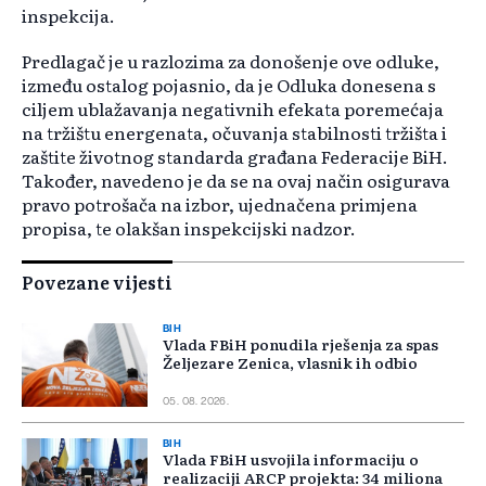
inspekcija.
Predlagač je u razlozima za donošenje ove odluke,
između ostalog pojasnio, da je Odluka donesena s
ciljem ublažavanja negativnih efekata poremećaja
na tržištu energenata, očuvanja stabilnosti tržišta i
zaštite životnog standarda građana Federacije BiH.
Također, navedeno je da se na ovaj način osigurava
pravo potrošača na izbor, ujednačena primjena
propisa, te olakšan inspekcijski nadzor.
Povezane vijesti
BIH
Vlada FBiH ponudila rješenja za spas
Željezare Zenica, vlasnik ih odbio
05. 08. 2026.
BIH
Vlada FBiH usvojila informaciju o
realizaciji ARCP projekta: 34 miliona