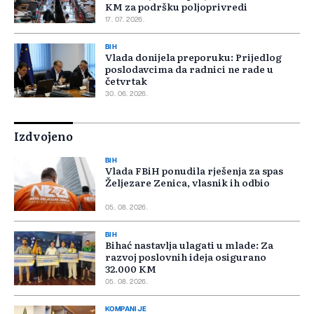
KM za podršku poljoprivredi
17. 07. 2026.
BIH
Vlada donijela preporuku: Prijedlog
poslodavcima da radnici ne rade u
četvrtak
30. 06. 2026.
Izdvojeno
BIH
Vlada FBiH ponudila rješenja za spas
Željezare Zenica, vlasnik ih odbio
05. 08. 2026.
BIH
Bihać nastavlja ulagati u mlade: Za
razvoj poslovnih ideja osigurano
32.000 KM
05. 08. 2026.
KOMPANIJE