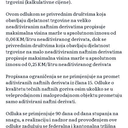
trgovini (kalkulativne cijene).
Ovom odlukom se privrednim društvima koja
obavljaju djelatnost trgovine na veliko
neaditiviranim naftnim derivatima propisuje
maksimalna visina marže u apsolutnom iznosu od
0,06 KM/litru neaditiviranog derivata, dok se
privrednim društvima koja obavljaju djelatnost
trgovine na malo neaditiviranim naftnim derivatima
propisuje maksimalna visina marže u apsolutnom
iznosu od 0,25 KM/litru neaditiviranog derivata
Propisana ograničenja se ne primjenjuje na promet
aditiviranih naftnih derivata iz člana 15. Odluke o
kvalitetu tečnih naftnih goriva osim ukoliko se u
veleprodajnom i maloprodajnom objektu prometuju
samo aditivirani naftni derivati.
Odluka se primjenjuje 90 dana od dana stupanja na
snagu, a realizaciju i nadzor nad provođenjem ove
odluke zadužuju se federalna i kantonalna tržišna