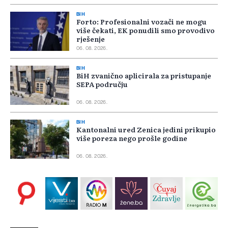
BIH
Forto: Profesionalni vozači ne mogu
više čekati, EK ponudili smo provodivo
rješenje
06. 08. 2026.
BIH
BiH zvanično aplicirala za pristupanje
SEPA području
06. 08. 2026.
BIH
Kantonalni ured Zenica jedini prikupio
više poreza nego prošle godine
06. 08. 2026.