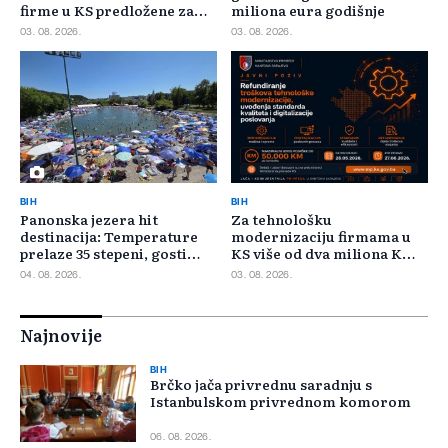
firme u KS predložene za
miliona eura godišnje
400.000 KM poticaja
03. 08. 2026.
03. 08. 2026.
BIH
BIH
Panonska jezera hit
Za tehnološku
destinacija: Temperature
modernizaciju firmama u
prelaze 35 stepeni, gosti
KS više od dva miliona KM,
pristižu iz cijele regije
odbijeno 135 prijava
04. 08. 2026.
03. 08. 2026.
Najnovije
BIH
Brčko jača privrednu saradnju s
Istanbulskom privrednom komorom
06. 08. 2026.