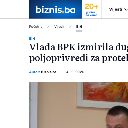
20+
Vijesti
godina
sa vama
Početna
Vijesti
BiH
BIH
Vlada BPK izmirila du
poljoprivredi za prote
Autor:
Biznis.ba
14. 12. 2020.