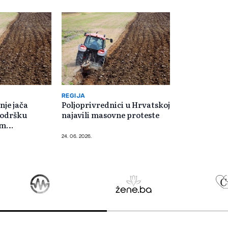
REGIJA
nje jača
Poljoprivrednici u Hrvatskoj
podršku
najavili masovne proteste
im
 u Brčko
24. 06. 2026.