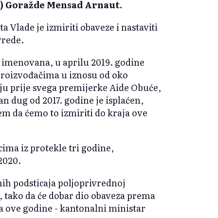
) Goražde Mensad Arnaut.
a Vlade je izmiriti obaveze i nastaviti
vrede.
 imenovana, u aprilu 2019. godine
proizvođačima u iznosu od oko
u prije svega premijerke Aide Obuće,
an dug od 2017. godine je isplaćen,
em da ćemo to izmiriti do kraja ove
ima iz protekle tri godine,
 2020.
nih podsticaja poljoprivrednoj
, tako da će dobar dio obaveza prema
a ove godine - kantonalni ministar