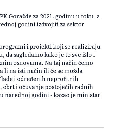
BPK Goražde za 2021. godinu u toku, a
rednoj godini izdvojiti za sektor
programi i projekti koji se realiziraju
u, da sagledamo kako je to sve išlo i
raznim osnovama. Na taj način ćemo
 li na isti način ili će se možda
Vlade i određenih neprofitnih
u, obrt i očuvanje postojećih radnih
j u narednoj godini - kazao je ministar