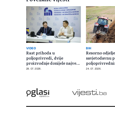
VIDEO
BIH
Rast prihoda u
Resorno odjelje
poljoprivredi, dvije
savjetodavnu 
proizvodnje donijele najveću
poljoprivredn
zaradu
proizvođačima
28. 07. 2026.
24. 07. 2026.
distriktu