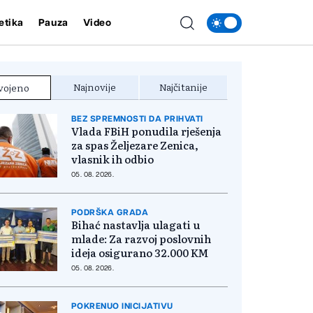
etika
Pauza
Video
Najnovije
Najčitanije
vojeno
BEZ SPREMNOSTI DA PRIHVATI
Vlada FBiH ponudila rješenja
za spas Željezare Zenica,
vlasnik ih odbio
05. 08. 2026.
PODRŠKA GRADA
Bihać nastavlja ulagati u
mlade: Za razvoj poslovnih
ideja osigurano 32.000 KM
05. 08. 2026.
POKRENUO INICIJATIVU