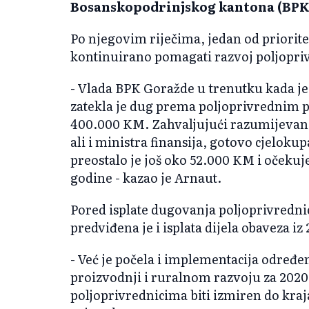
Bosanskopodrinjskog kantona (BPK
Po njegovim riječima, jedan od prioritet
kontinuirano pomagati razvoj poljopri
- Vlada BPK Goražde u trenutku kada je
zatekla je dug prema poljoprivrednim 
400.000 KM. Zahvaljujući razumijevanj
ali i ministra finansija, gotovo cjelokup
preostalo je još oko 52.000 KM i očekuj
godine - kazao je Arnaut.
Pored isplate dugovanja poljoprivrednic
predviđena je i isplata dijela obaveza iz
- Već je počela i implementacija određe
proizvodnji i ruralnom razvoju za 2020
poljoprivrednicima biti izmiren do kraj