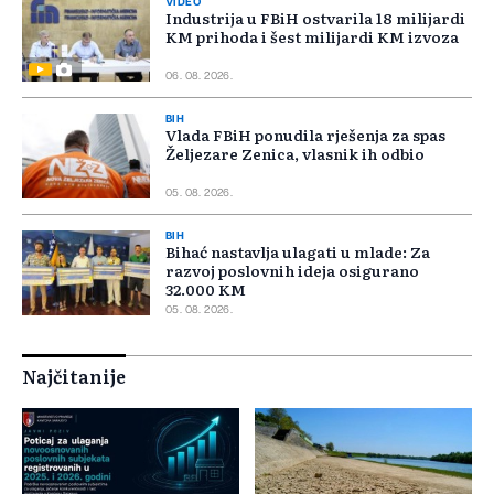
VIDEO
Industrija u FBiH ostvarila 18 milijardi
KM prihoda i šest milijardi KM izvoza
06. 08. 2026.
BIH
Vlada FBiH ponudila rješenja za spas
Željezare Zenica, vlasnik ih odbio
05. 08. 2026.
BIH
Bihać nastavlja ulagati u mlade: Za
razvoj poslovnih ideja osigurano
32.000 KM
05. 08. 2026.
Najčitanije