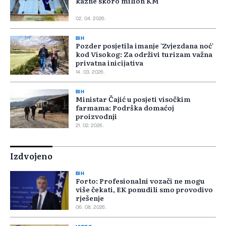
kazne skoro milion KM
02. 04. 2026.
BIH
Pozder posjetila imanje 'Zvjezdana noć'
kod Visokog: Za održivi turizam važna
privatna inicijativa
14. 03. 2026.
BIH
Ministar Čajić u posjeti visočkim
farmama: Podrška domaćoj
proizvodnji
21. 02. 2026.
Izdvojeno
BIH
Forto: Profesionalni vozači ne mogu
više čekati, EK ponudili smo provodivo
rješenje
06. 08. 2026.