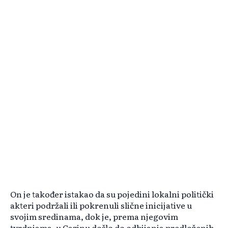
On je također istakao da su pojedini lokalni politički
akteri podržali ili pokrenuli slične inicijative u
svojim sredinama, dok je, prema njegovim
tvrdnjama, u Cazinu došlo do odbijanja predloženih