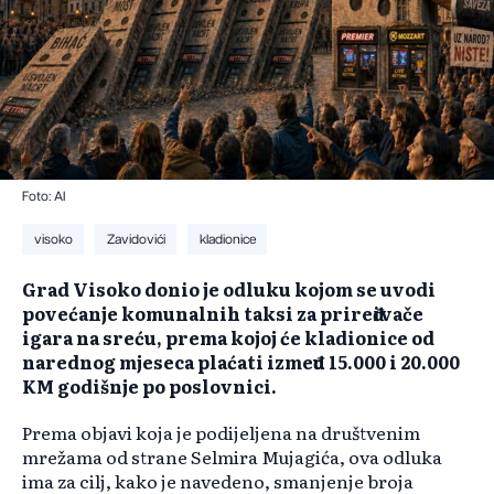
Foto: AI
visoko
Zavidovići
kladionice
Grad Visoko donio je odluku kojom se uvodi
povećanje komunalnih taksi za priređivače
igara na sreću, prema kojoj će kladionice od
narednog mjeseca plaćati između 15.000 i 20.000
KM godišnje po poslovnici.
Prema objavi koja je podijeljena na društvenim
mrežama od strane Selmira Mujagića, ova odluka
ima za cilj, kako je navedeno, smanjenje broja