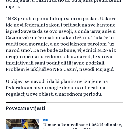
mjera.
"NES je odbio ponudu koju sam im poslao. Uskoro
ide novi federalni zakon i pritisak na sve kantone
ispred Saveza da se ovo usvoji, a onda usvajanje u
Cazinu više neće imati nikakvu težinu. Tada će to
raditi pod moranje, a ne pod lažnom parolom "uz
narod smo". Da ne bude zabune, vijećnici NES-a iz
drugih općina su redom stali uz narod, te su ovu
inicijativu ili sami podnijeli ili javno podržali.
Problem je isključivo NES Cazin", navodi Mujagić.
U objavi se navodi i da bi planirane izmjene na
federalnom nivou mogle dodatno utjecati na
regulaciju ove oblasti u narednom periodu.
Povezane vijesti
BIH
U martu kontrolisane 1.062 kladionice,