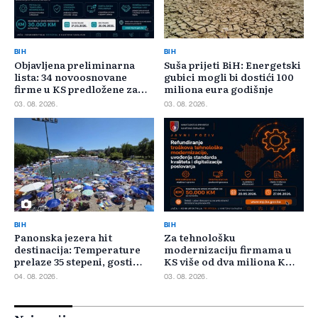
BIH
BIH
Objavljena preliminarna
Suša prijeti BiH: Energetski
lista: 34 novoosnovane
gubici mogli bi dostići 100
firme u KS predložene za
miliona eura godišnje
400.000 KM poticaja
03. 08. 2026.
03. 08. 2026.
BIH
BIH
Panonska jezera hit
Za tehnološku
destinacija: Temperature
modernizaciju firmama u
prelaze 35 stepeni, gosti
KS više od dva miliona KM,
pristižu iz cijele regije
odbijeno 135 prijava
04. 08. 2026.
03. 08. 2026.