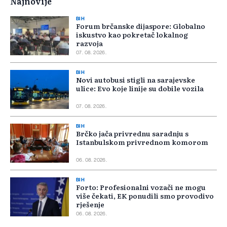
Najnovije
BIH
Forum brčanske dijaspore: Globalno
iskustvo kao pokretač lokalnog
razvoja
07. 08. 2026.
BIH
Novi autobusi stigli na sarajevske
ulice: Evo koje linije su dobile vozila
07. 08. 2026.
BIH
Brčko jača privrednu saradnju s
Istanbulskom privrednom komorom
06. 08. 2026.
BIH
Forto: Profesionalni vozači ne mogu
više čekati, EK ponudili smo provodivo
rješenje
06. 08. 2026.