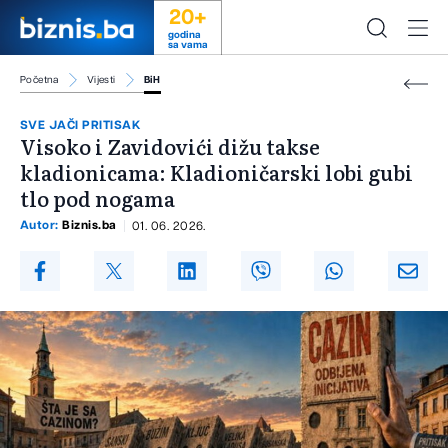
20+
godina
sa vama
Početna
Vijesti
BiH
SVE JAČI PRITISAK
Visoko i Zavidovići dižu takse
kladionicama: Kladioničarski lobi gubi
tlo pod nogama
Autor:
Biznis.ba
01. 06. 2026.