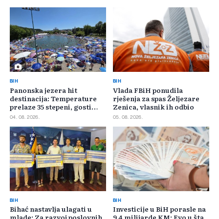
BIH
BIH
Panonska jezera hit
Vlada FBiH ponudila
destinacija: Temperature
rješenja za spas Željezare
prelaze 35 stepeni, gosti
Zenica, vlasnik ih odbio
pristižu iz cijele regije
04. 08. 2026.
05. 08. 2026.
BIH
BIH
Bihać nastavlja ulagati u
Investicije u BiH porasle na
mlade: Za razvoj poslovnih
9,4 milijarde KM: Evo u šta