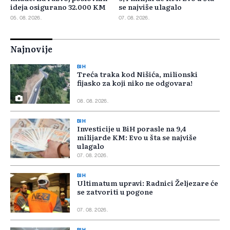
ideja osigurano 32.000 KM
se najviše ulagalo
05. 08. 2026.
07. 08. 2026.
Najnovije
BIH
Treća traka kod Nišića, milionski
fijasko za koji niko ne odgovara!
08. 08. 2026.
BIH
Investicije u BiH porasle na 9,4
milijarde KM: Evo u šta se najviše
ulagalo
07. 08. 2026.
BIH
Ultimatum upravi: Radnici Željezare će
se zatvoriti u pogone
07. 08. 2026.