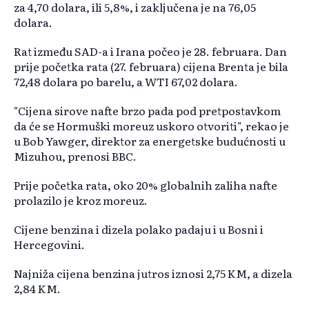
za 4,70 dolara, ili 5,8%, i zaključena je na 76,05
dolara.
Rat između SAD-a i Irana počeo je 28. februara. Dan
prije početka rata (27. februara) cijena Brenta je bila
72,48 dolara po barelu, a WTI 67,02 dolara.
"Cijena sirove nafte brzo pada pod pretpostavkom
da će se Hormuški moreuz uskoro otvoriti", rekao je
u Bob Yawger, direktor za energetske budućnosti u
Mizuhou, prenosi BBC.
Prije početka rata, oko 20% globalnih zaliha nafte
prolazilo je kroz moreuz.
Cijene benzina i dizela polako padaju i u Bosni i
Hercegovini.
Najniža cijena benzina jutros iznosi 2,75 KM, a dizela
2,84 KM.