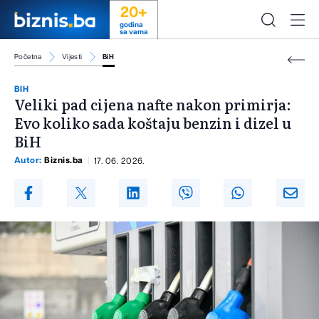
20+
godina
sa vama
Početna
Vijesti
BiH
BIH
Veliki pad cijena nafte nakon primirja:
Evo koliko sada koštaju benzin i dizel u
BiH
Autor:
Biznis.ba
17. 06. 2026.