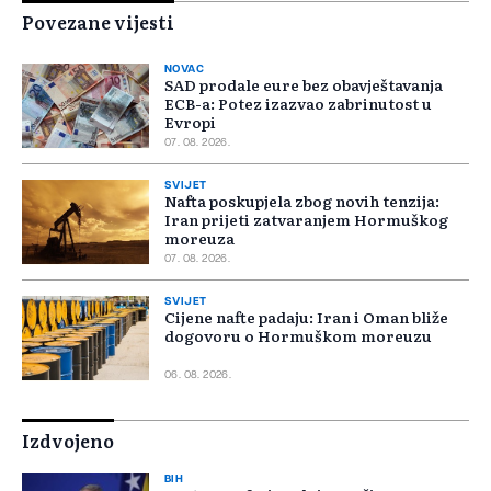
Povezane vijesti
NOVAC
SAD prodale eure bez obavještavanja
ECB-a: Potez izazvao zabrinutost u
Evropi
07. 08. 2026.
SVIJET
Nafta poskupjela zbog novih tenzija:
Iran prijeti zatvaranjem Hormuškog
moreuza
07. 08. 2026.
SVIJET
Cijene nafte padaju: Iran i Oman bliže
dogovoru o Hormuškom moreuzu
06. 08. 2026.
Izdvojeno
BIH