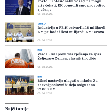
Forto: Profesionalni vozači ne mogu
više čekati, EK ponudili smo provodivo
rješenje
06. 08. 2026.
VIDEO
Industrija u FBiH ostvarila 18 milijardi
KM prihoda i šest milijardi KM izvoza
06. 08. 2026.
BIH
Vlada FBiH ponudila rješenja za spas
Željezare Zenica, vlasnik ih odbio
05. 08. 2026.
BIH
Bihać nastavlja ulagati u mlade: Za
razvoj poslovnih ideja osigurano
32.000 KM
05. 08. 2026.
Najčitanije