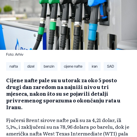
Foto: Arhiv
nafta
dizel
benzin
cijene nafte
iran
SAD
Cijene nafte pale su u utorak za oko 5 posto
drugi dan zaredom na najniži nivo u tri
mjeseca, nakon što su se pojavili detalji
privremenog sporazuma o okončanju rata u
Iranu.
Fjučersi Brent sirove nafte pali su za 4,21 dolar, ili
5,1%, i zaključeni su na 78,96 dolara po barelu, dok je
američka nafta West Texas Intermediate (WTI) pala