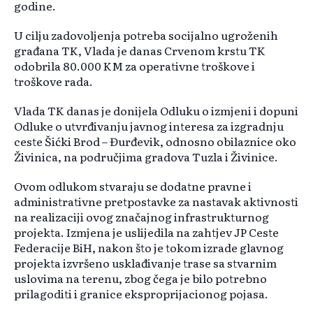
godine.
U cilju zadovoljenja potreba socijalno ugroženih
građana TK, Vlada je danas Crvenom krstu TK
odobrila 80.000 KM za operativne troškove i
troškove rada.
Vlada TK danas je donijela Odluku o izmjeni i dopuni
Odluke o utvrđivanju javnog interesa za izgradnju
ceste Šićki Brod – Đurđevik, odnosno obilaznice oko
Živinica, na područjima gradova Tuzla i Živinice.
Ovom odlukom stvaraju se dodatne pravne i
administrativne pretpostavke za nastavak aktivnosti
na realizaciji ovog značajnog infrastrukturnog
projekta. Izmjena je uslijedila na zahtjev JP Ceste
Federacije BiH, nakon što je tokom izrade glavnog
projekta izvršeno usklađivanje trase sa stvarnim
uslovima na terenu, zbog čega je bilo potrebno
prilagoditi i granice eksproprijacionog pojasa.