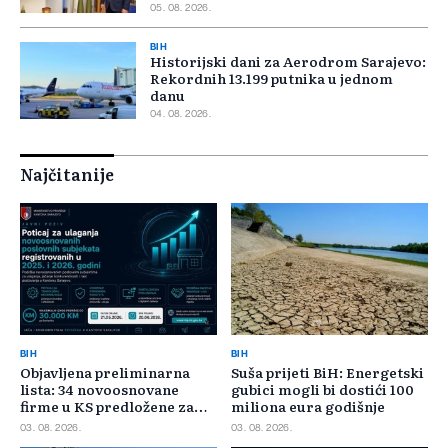
05. 08. 2026.
BIH
Historijski dani za Aerodrom Sarajevo:
Rekordnih 13.199 putnika u jednom
danu
04. 08. 2026.
Najčitanije
BIH
BIH
Objavljena preliminarna
Suša prijeti BiH: Energetski
lista: 34 novoosnovane
gubici mogli bi dostići 100
firme u KS predložene za
miliona eura godišnje
400.000 KM poticaja
03. 08. 2026.
03. 08. 2026.