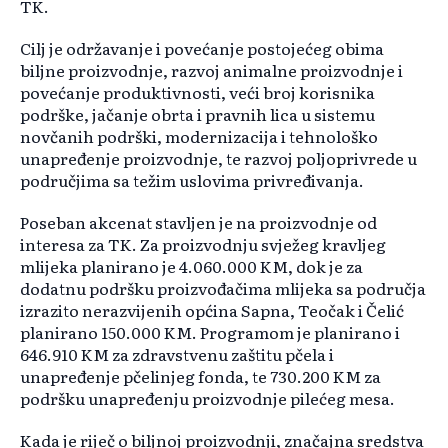
TK.
Cilj je održavanje i povećanje postojećeg obima
biljne proizvodnje, razvoj animalne proizvodnje i
povećanje produktivnosti, veći broj korisnika
podrške, jačanje obrta i pravnih lica u sistemu
novčanih podrški, modernizacija i tehnološko
unapređenje proizvodnje, te razvoj poljoprivrede u
područjima sa težim uslovima privređivanja.
Poseban akcenat stavljen je na proizvodnje od
interesa za TK. Za proizvodnju svježeg kravljeg
mlijeka planirano je 4.060.000 KM, dok je za
dodatnu podršku proizvođačima mlijeka sa područja
izrazito nerazvijenih općina Sapna, Teočak i Čelić
planirano 150.000 KM. Programom je planirano i
646.910 KM za zdravstvenu zaštitu pčela i
unapređenje pčelinjeg fonda, te 730.200 KM za
podršku unapređenju proizvodnje pilećeg mesa.
Kada je riječ o biljnoj proizvodnji, značajna sredstva