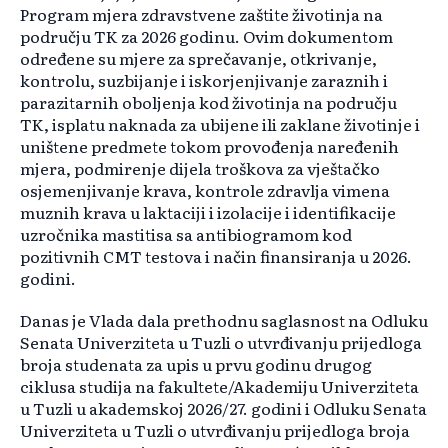
Program mjera zdravstvene zaštite životinja na
području TK za 2026 godinu. Ovim dokumentom
određene su mjere za sprečavanje, otkrivanje,
kontrolu, suzbijanje i iskorjenjivanje zaraznih i
parazitarnih oboljenja kod životinja na području
TK, isplatu naknada za ubijene ili zaklane životinje i
uništene predmete tokom provođenja naređenih
mjera, podmirenje dijela troškova za vještačko
osjemenjivanje krava, kontrole zdravlja vimena
muznih krava u laktaciji i izolacije i identifikacije
uzročnika mastitisa sa antibiogramom kod
pozitivnih CMT testova i način finansiranja u 2026.
godini.
Danas je Vlada dala prethodnu saglasnost na Odluku
Senata Univerziteta u Tuzli o utvrđivanju prijedloga
broja studenata za upis u prvu godinu drugog
ciklusa studija na fakultete/Akademiju Univerziteta
u Tuzli u akademskoj 2026/27. godini i Odluku Senata
Univerziteta u Tuzli o utvrđivanju prijedloga broja