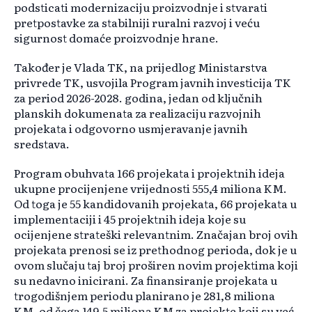
podsticati modernizaciju proizvodnje i stvarati
pretpostavke za stabilniji ruralni razvoj i veću
sigurnost domaće proizvodnje hrane.
Također je Vlada TK, na prijedlog Ministarstva
privrede TK, usvojila Program javnih investicija TK
za period 2026-2028. godina, jedan od ključnih
planskih dokumenata za realizaciju razvojnih
projekata i odgovorno usmjeravanje javnih
sredstava.
Program obuhvata 166 projekata i projektnih ideja
ukupne procijenjene vrijednosti 555,4 miliona KM.
Od toga je 55 kandidovanih projekata, 66 projekata u
implementaciji i 45 projektnih ideja koje su
ocijenjene strateški relevantnim. Značajan broj ovih
projekata prenosi se iz prethodnog perioda, dok je u
ovom slučaju taj broj proširen novim projektima koji
su nedavno inicirani. Za finansiranje projekata u
trogodišnjem periodu planirano je 281,8 miliona
KM, od čega 149,5 miliona KM za projekte koji su već