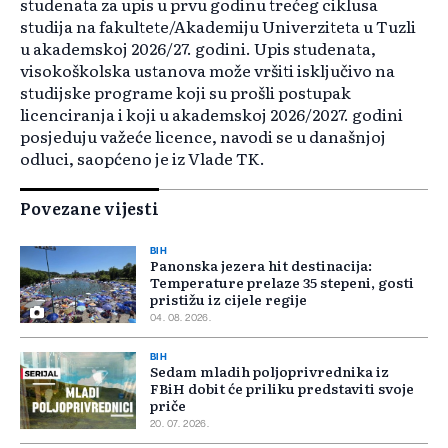
studenata za upis u prvu godinu trećeg ciklusa
studija na fakultete/Akademiju Univerziteta u Tuzli
u akademskoj 2026/27. godini. Upis studenata,
visokoškolska ustanova može vršiti isključivo na
studijske programe koji su prošli postupak
licenciranja i koji u akademskoj 2026/2027. godini
posjeduju važeće licence, navodi se u današnjoj
odluci, saopćeno je iz Vlade TK.
Povezane vijesti
BIH
Panonska jezera hit destinacija:
Temperature prelaze 35 stepeni, gosti
pristižu iz cijele regije
04. 08. 2026.
BIH
Sedam mladih poljoprivrednika iz
FBiH dobit će priliku predstaviti svoje
priče
20. 07. 2026.