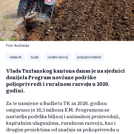
Foto: Ilustracija
vlada tk
tuzla
ruralni razvoj
poljoprivrednici
Vlada Tuzlanskog kantona danas je na sjednici
donijela Program novčane podrške
poljoprivredi i ruralnom razvoju u 2026.
godini.
Za te namjene u Budžetu TK za 2026. godinu
osigurano je 16,5 miliona KM. Programom se
nastavlja podrška biljnoj i animalnoj proizvodnji,
kapitalnim ulaganjima, ruralnom razvoju, kao i
drugim projektima od značaja za poljoprivredu u