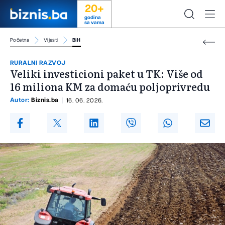
20+
godina
sa vama
Početna
Vijesti
BiH
RURALNI RAZVOJ
Veliki investicioni paket u TK: Više od
16 miliona KM za domaću poljoprivredu
Autor:
Biznis.ba
16. 06. 2026.