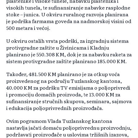
plastenike i visoke tunele, nabavku plastenika i
visokih tunela, te sufinansiranje nabavke rasplodne
stoke – junica. U okviru ruralnog razvoja planirana
je podrška farmama goveda na nadmorskoj visini od
500 metara i većoj.
U okviru ostalih vrsta podrški, za izgradnju sistema
protivgradne zaštite u Živinicama i Kladnju
planirano je 550.308 KM, dok je za nabavku raketa za
sistem protivgradne zaštite planirano 185.000 KM.
Također, 481.500 KM planirano je za otkup voća
proizvedenog na području Tuzlanskog kantona,
40.000 KM za podršku TV emisijama o poljoprivredi
i promociju domaćih proizvoda, te 13.000 KM za
sufinansiranje stručnih skupova, seminara, sajmova
i edukacija poljoprivrednih proizvođača.
Ovim pogramom Vlada Tuzlanskog kantona
nastavlja jačati domaću poljoprivrednu proizvodnju,
podržavati proizvođače u uslovima tržišnih izazova,