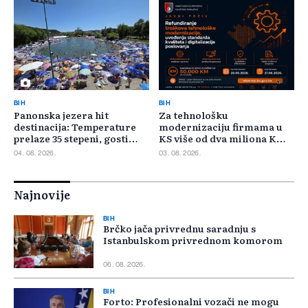
BIH
BIH
Panonska jezera hit
Za tehnološku
destinacija: Temperature
modernizaciju firmama u
prelaze 35 stepeni, gosti
KS više od dva miliona KM,
pristižu iz cijele regije
odbijeno 135 prijava
04. 08. 2026.
03. 08. 2026.
Najnovije
BIH
Brčko jača privrednu saradnju s
Istanbulskom privrednom komorom
06. 08. 2026.
BIH
Forto: Profesionalni vozači ne mogu