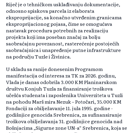
Riječ je o tehničkom usklađivanju dokumentacije,
odnosno spiskova parcela iz elaborata
eksproprijacije, sa konačno utvrđenim granicama
eksproprijacionog pojasa, čime se omogućava
nastavak procedura potrebnih za realizaciju
projekta koji ima poseban značaj za bolju
saobraćajnu povezanost, rasterećenje postojećih
saobraćajnica i unapređenje putne infrastrukture
na području Tuzle i Živinica.
U skladu sa ranije donesenim Programom
manifestacija od interesa za TK za 2026. godinu,
Vlada je danas odobrila 3.000 KM Planinarskom
društvu Konjuh Tuzla za finansiranje troškova
učešća studenata i zaposlenika Univerziteta u Tuzli
na pohodu Marš mira Nezuk – Potočari, 35.000 KM
Fondaciji za obilježavanje 11. jula 1995. godine -
godišnjice genocida Srebrenica, za sufinansiranje
troškova obilježavanja 31. godišnjice genocida nad
Bošnjacima „Sigurne zone UN-a“ Srebrenica, koja se