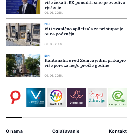
više čekati, EK ponudili smo provodivo
rješenje
06. 08. 2026.
BIH
BiH zvanično aplicirala za pristupanje
SEPA području
06. 08. 2026.
BIH
Kantonalni ured Zenica jedini prikupio
više poreza nego prošle godine
06. 08. 2026.
O nama
Oglašavanje
Kontakt