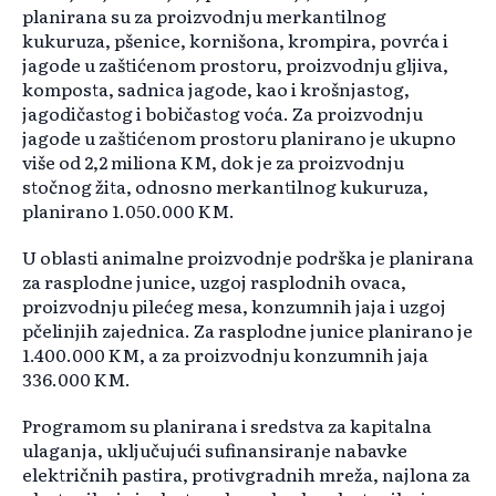
planirana su za proizvodnju merkantilnog
kukuruza, pšenice, kornišona, krompira, povrća i
jagode u zaštićenom prostoru, proizvodnju gljiva,
komposta, sadnica jagode, kao i krošnjastog,
jagodičastog i bobičastog voća. Za proizvodnju
jagode u zaštićenom prostoru planirano je ukupno
više od 2,2 miliona KM, dok je za proizvodnju
stočnog žita, odnosno merkantilnog kukuruza,
planirano 1.050.000 KM.
U oblasti animalne proizvodnje podrška je planirana
za rasplodne junice, uzgoj rasplodnih ovaca,
proizvodnju pilećeg mesa, konzumnih jaja i uzgoj
pčelinjih zajednica. Za rasplodne junice planirano je
1.400.000 KM, a za proizvodnju konzumnih jaja
336.000 KM.
Programom su planirana i sredstva za kapitalna
ulaganja, uključujući sufinansiranje nabavke
električnih pastira, protivgradnih mreža, najlona za