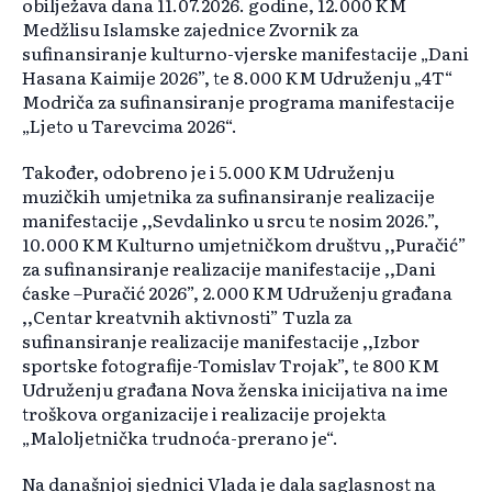
obilježava dana 11.07.2026. godine, 12.000 KM
Medžlisu Islamske zajednice Zvornik za
sufinansiranje kulturno-vjerske manifestacije „Dani
Hasana Kaimije 2026”, te 8.000 KM Udruženju „4T“
Modriča za sufinansiranje programa manifestacije
„Ljeto u Tarevcima 2026“.
Također, odobreno je i 5.000 KM Udruženju
muzičkih umjetnika za sufinansiranje realizacije
manifestacije ,,Sevdalinko u srcu te nosim 2026.”,
10.000 KM Kulturno umjetničkom društvu ,,Puračić”
za sufinansiranje realizacije manifestacije ,,Dani
ćaske –Puračić 2026”, 2.000 KM Udruženju građana
,,Centar kreatvnih aktivnosti” Tuzla za
sufinansiranje realizacije manifestacije ,,Izbor
sportske fotografije-Tomislav Trojak”, te 800 KM
Udruženju građana Nova ženska inicijativa na ime
troškova organizacije i realizacije projekta
„Maloljetnička trudnoća-prerano je“.
Na današnjoj sjednici Vlada je dala saglasnost na