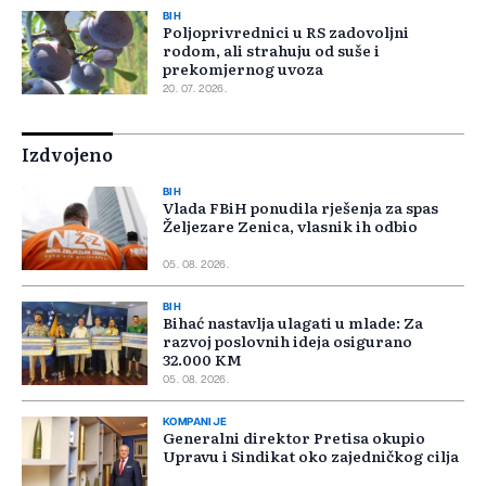
BIH
Poljoprivrednici u RS zadovoljni
rodom, ali strahuju od suše i
prekomjernog uvoza
20. 07. 2026.
Izdvojeno
BIH
Vlada FBiH ponudila rješenja za spas
Željezare Zenica, vlasnik ih odbio
05. 08. 2026.
BIH
Bihać nastavlja ulagati u mlade: Za
razvoj poslovnih ideja osigurano
32.000 KM
05. 08. 2026.
KOMPANIJE
Generalni direktor Pretisa okupio
Upravu i Sindikat oko zajedničkog cilja