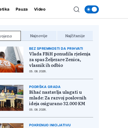
etika
Pauza
Video
Najnovije
Najčitanije
vojeno
BEZ SPREMNOSTI DA PRIHVATI
Vlada FBiH ponudila rješenja
za spas Željezare Zenica,
vlasnik ih odbio
05. 08. 2026.
PODRŠKA GRADA
Bihać nastavlja ulagati u
mlade: Za razvoj poslovnih
ideja osigurano 32.000 KM
05. 08. 2026.
POKRENUO INICIJATIVU