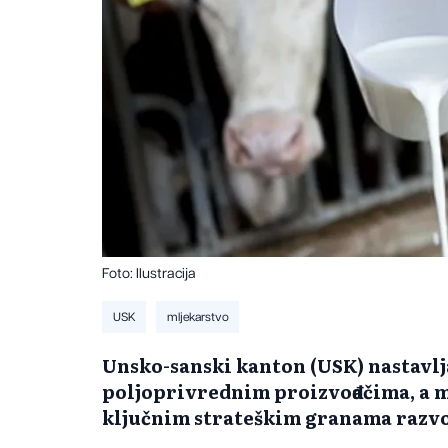
Foto: Ilustracija
USK
mljekarstvo
Unsko-sanski kanton (USK) nastavl
poljoprivrednim proizvođačima, a m
ključnim strateškim granama razvo