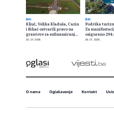
BIH
BIH
Ključ, Velika Kladuša, Cazin
Podrška turizm
i Bihać ostvarili pravo na
Za manifestaci
grantove za sufinansiranje
osigurano 294
poslovnih zona
30. 07. 2026.
28. 07. 2026.
O nama
Oglašavanje
Kontakt
Uslo