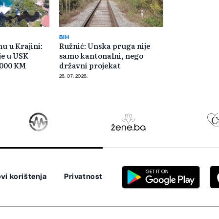
BIH
u u Krajini:
Ružnić: Unska pruga nije
je u USK
samo kantonalni, nego
.000 KM
državni projekat
26. 07. 2026.
vi korištenja
Privatnost