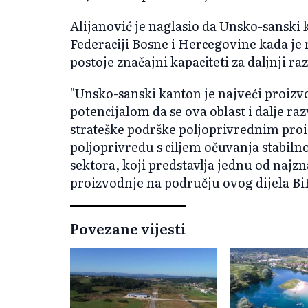
Alijanović je naglasio da Unsko-sanski
Federaciji Bosne i Hercegovine kada je r
postoje značajni kapaciteti za daljnji r
"Unsko-sanski kanton je najveći proizvo
potencijalom da se ova oblast i dalje r
strateške podrške poljoprivrednim pro
poljoprivredu s ciljem očuvanja stabiln
sektora, koji predstavlja jednu od najz
proizvodnje na području ovog dijela BiH
Povezane vijesti