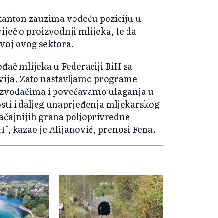
 kanton zauzima vodeću poziciju u
iječ o proizvodnji mlijeka, te da
azvoj ovog sektora.
đač mlijeka u Federaciji BiH sa
azvija. Zato nastavljamo programe
izvođačima i povećavamo ulaganja u
osti i daljeg unaprjeđenja mljekarskog
načajnijih grana poljoprivredne
", kazao je Alijanović, prenosi Fena.