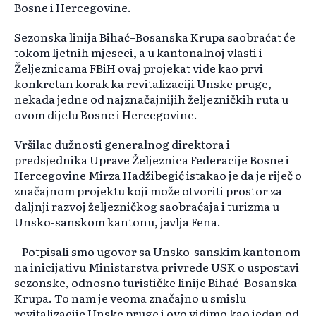
Bosne i Hercegovine.
Sezonska linija Bihać–Bosanska Krupa saobraćat će
tokom ljetnih mjeseci, a u kantonalnoj vlasti i
Željeznicama FBiH ovaj projekat vide kao prvi
konkretan korak ka revitalizaciji Unske pruge,
nekada jedne od najznačajnijih željezničkih ruta u
ovom dijelu Bosne i Hercegovine.
Vršilac dužnosti generalnog direktora i
predsjednika Uprave Željeznica Federacije Bosne i
Hercegovine Mirza Hadžibegić istakao je da je riječ o
značajnom projektu koji može otvoriti prostor za
daljnji razvoj željezničkog saobraćaja i turizma u
Unsko-sanskom kantonu, javlja Fena.
– Potpisali smo ugovor sa Unsko-sanskim kantonom
na inicijativu Ministarstva privrede USK o uspostavi
sezonske, odnosno turističke linije Bihać–Bosanska
Krupa. To nam je veoma značajno u smislu
revitalizacije Unske pruge i ovo vidimo kao jedan od