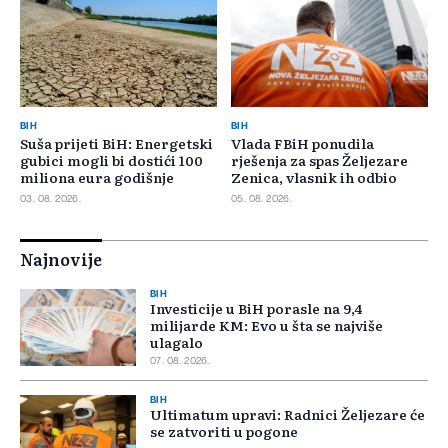
BIH
BIH
Suša prijeti BiH: Energetski
Vlada FBiH ponudila
gubici mogli bi dostići 100
rješenja za spas Željezare
miliona eura godišnje
Zenica, vlasnik ih odbio
03. 08. 2026.
05. 08. 2026.
Najnovije
BIH
Investicije u BiH porasle na 9,4
milijarde KM: Evo u šta se najviše
ulagalo
07. 08. 2026.
BIH
Ultimatum upravi: Radnici Željezare će
se zatvoriti u pogone