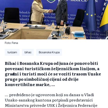
Foto: Fena
turizam
bihac
Bosanska Krupa
Bihać i Bosanska Krupa od juna će ponovo biti
povezani turističkom željezničkom linijom, a
građani i turisti moći će se voziti trasom Unske
pruge po simboličnoj cijeni od dvije
konvertibilne marke, ...
... predviđeno je ugovorom koji su danas u Vladi
Unsko-sanskog kantona potpisali predstavnici
Ministarstva privrede USK i Željeznica Federacije