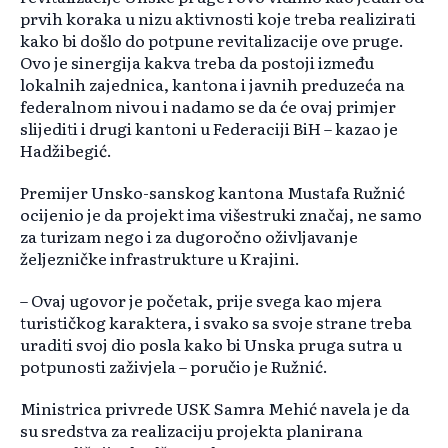
prvih koraka u nizu aktivnosti koje treba realizirati
kako bi došlo do potpune revitalizacije ove pruge.
Ovo je sinergija kakva treba da postoji između
lokalnih zajednica, kantona i javnih preduzeća na
federalnom nivou i nadamo se da će ovaj primjer
slijediti i drugi kantoni u Federaciji BiH – kazao je
Hadžibegić.
Premijer Unsko-sanskog kantona Mustafa Ružnić
ocijenio je da projekt ima višestruki značaj, ne samo
za turizam nego i za dugoročno oživljavanje
željezničke infrastrukture u Krajini.
– Ovaj ugovor je početak, prije svega kao mjera
turističkog karaktera, i svako sa svoje strane treba
uraditi svoj dio posla kako bi Unska pruga sutra u
potpunosti zaživjela – poručio je Ružnić.
Ministrica privrede USK Samra Mehić navela je da
su sredstva za realizaciju projekta planirana