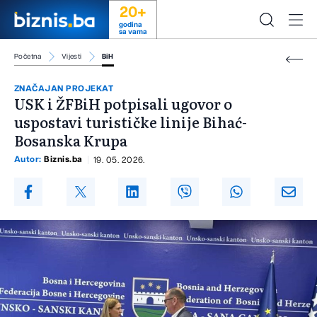
20+
godina
sa vama
Početna
Vijesti
BiH
ZNAČAJAN PROJEKAT
USK i ŽFBiH potpisali ugovor o
uspostavi turističke linije Bihać-
Bosanska Krupa
Autor:
Biznis.ba
19. 05. 2026.