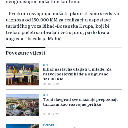
ovogodišnjim budžetom kantona.
– Prilikom usvajanja budžeta planirali smo sredstva
u iznosu od 150.000 KM za realizaciju uspostave
turističkog voza Bihać–Bosanska Krupa, koji bi
trebao početi saobraćati već u junu, pa do kraja
augusta – kazala je Mehić.
Povezane vijesti
BIH
Bihać nastavlja ulagati u mlade: Za
razvoj poslovnih ideja osigurano
32.000 KM
05. 08. 2026.
BIH
Tomislavgrad sve snažnije prepoznaje
turizam kao razvojnu priliku
05. 08. 2026.
EVROPA