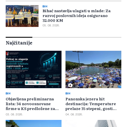
BIH
Bihać nastavlja ulagati u mlade: Za
razvoj poslovnih ideja osigurano
32.000 KM
05. 08. 2026.
Najčitanije
BIH
BIH
Objavljena preliminarna
Panonska jezera hit
lista: 34 novoosnovane
destinacija: Temperature
firme u KS predložene za
prelaze 35 stepeni, gosti
400.000 KM poticaja
pristižu iz cijele regije
03. 08. 2026.
04. 08. 2026.