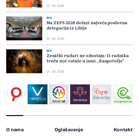
07. 08. 2026.
BIH
Na ZEPS 2026 dolazi najveća poslovna
delegacija iz Libije
07. 08. 2026.
BIH
Zenički rudari ne odustaju: 11 radnika
treću noć ostalo u jami „Raspotočje“
07. 08. 2026.
O nama
Oglašavanje
Kontakt