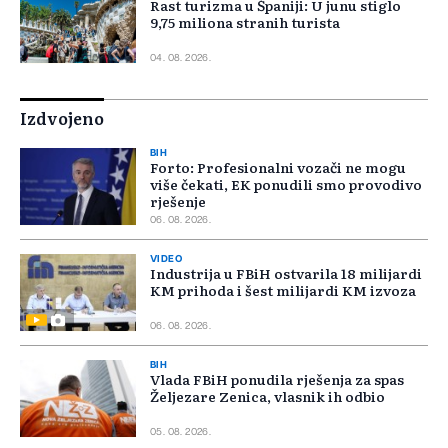
Rast turizma u Španiji: U junu stiglo
9,75 miliona stranih turista
04. 08. 2026.
Izdvojeno
BIH
Forto: Profesionalni vozači ne mogu
više čekati, EK ponudili smo provodivo
rješenje
06. 08. 2026.
VIDEO
Industrija u FBiH ostvarila 18 milijardi
KM prihoda i šest milijardi KM izvoza
06. 08. 2026.
BIH
Vlada FBiH ponudila rješenja za spas
Željezare Zenica, vlasnik ih odbio
05. 08. 2026.