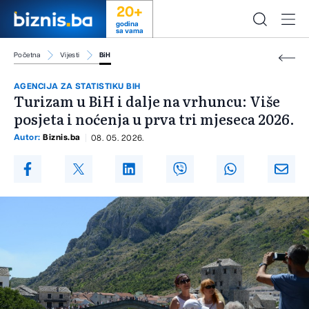
20+
godina
sa vama
Početna
Vijesti
BiH
AGENCIJA ZA STATISTIKU BIH
Turizam u BiH i dalje na vrhuncu: Više
posjeta i noćenja u prva tri mjeseca 2026.
Autor:
Biznis.ba
08. 05. 2026.