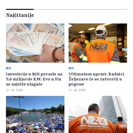
Najčitanije
BIH
BIH
Investicije u BiH porasle na
Ultimatum upravi: Radnici
9,4 milijarde KM: Evo u šta
Željezare će se zatvoriti u
se najviše ulagalo
pogone
07. 08. 2026.
07. 08. 2026.