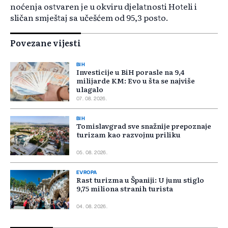
noćenja ostvaren je u okviru djelatnosti Hoteli i
sličan smještaj sa učešćem od 95,3 posto.
Povezane vijesti
BIH
Investicije u BiH porasle na 9,4
milijarde KM: Evo u šta se najviše
ulagalo
07. 08. 2026.
BIH
Tomislavgrad sve snažnije prepoznaje
turizam kao razvojnu priliku
05. 08. 2026.
EVROPA
Rast turizma u Španiji: U junu stiglo
9,75 miliona stranih turista
04. 08. 2026.