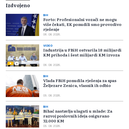
Izdvojeno
BIH
Forto: Profesionalni vozači ne mogu
više čekati, EK ponudili smo provodivo
rješenje
06. 08. 2026.
VIDEO
Industrija u FBiH ostvarila 18 milijardi
KM prihoda i šest milijardi KM izvoza
06. 08. 2026.
BIH
Vlada FBiH ponudila rješenja za spas
Željezare Zenica, vlasnik ih odbio
05. 08. 2026.
BIH
Bihać nastavlja ulagati u mlade: Za
razvoj poslovnih ideja osigurano
32.000 KM
05. 08. 2026.