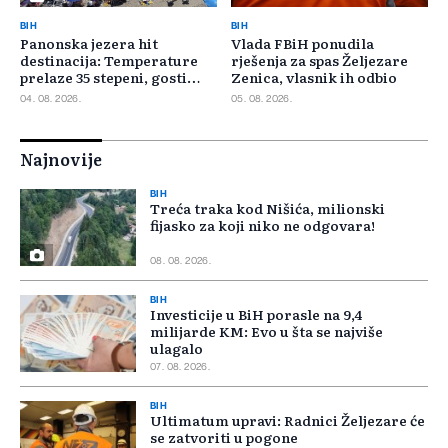
BIH
BIH
Panonska jezera hit
Vlada FBiH ponudila
destinacija: Temperature
rješenja za spas Željezare
prelaze 35 stepeni, gosti
Zenica, vlasnik ih odbio
pristižu iz cijele regije
04. 08. 2026.
05. 08. 2026.
Najnovije
BIH
Treća traka kod Nišića, milionski
fijasko za koji niko ne odgovara!
08. 08. 2026.
BIH
Investicije u BiH porasle na 9,4
milijarde KM: Evo u šta se najviše
ulagalo
07. 08. 2026.
BIH
Ultimatum upravi: Radnici Željezare će
se zatvoriti u pogone