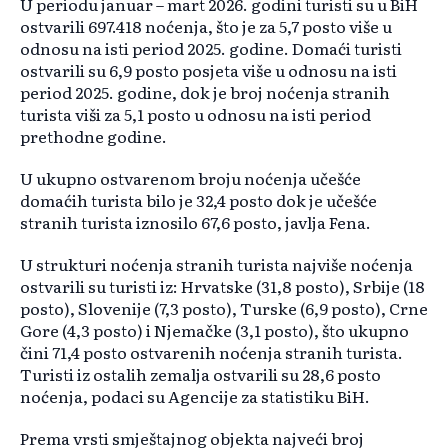
U periodu januar – mart 2026. godini turisti su u BiH
ostvarili 697.418 noćenja, što je za 5,7 posto više u
odnosu na isti period 2025. godine. Domaći turisti
ostvarili su 6,9 posto posjeta više u odnosu na isti
period 2025. godine, dok je broj noćenja stranih
turista viši za 5,1 posto u odnosu na isti period
prethodne godine.
U ukupno ostvarenom broju noćenja učešće
domaćih turista bilo je 32,4 posto dok je učešće
stranih turista iznosilo 67,6 posto, javlja Fena.
U strukturi noćenja stranih turista najviše noćenja
ostvarili su turisti iz: Hrvatske (31,8 posto), Srbije (18
posto), Slovenije (7,3 posto), Turske (6,9 posto), Crne
Gore (4,3 posto) i Njemačke (3,1 posto), što ukupno
čini 71,4 posto ostvarenih noćenja stranih turista.
Turisti iz ostalih zemalja ostvarili su 28,6 posto
noćenja, podaci su Agencije za statistiku BiH.
Prema vrsti smještajnog objekta najveći broj