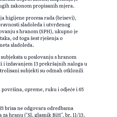
drugih zakonom propisanih mjera.
a higijene procesa rada (brisevi),
ravnosti sladoleda i utvrđenog
lovanju s hranom (SPH), ukupno je
taka, od toga šest rješenja o
meta sladoleda.
 subjekata u poslovanju s hranom
li i izdavanjem 13 prekršajnih naloga u
olisani subjekti su odmah otklonili
h površina, opreme, ruku i odjeće i 65
 33 brisa ne odgovara odredbama
za hranu ("Sl. glasnik BiH", br. 11/13,