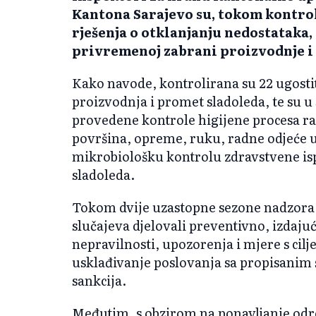
Kantona Sarajevo su, tokom kontrol
rješenja o otklanjanju nedostataka, 
privremenoj zabrani proizvodnje i
Kako navode, kontrolirana su 22 ugostit
proizvodnja i promet sladoleda, te su u
provedene kontrole higijene procesa r
površina, opreme, ruku, radne odjeće u
mikrobiološku kontrolu zdravstvene isp
sladoleda.
Tokom dvije uzastopne sezone nadzora 
slučajeva djelovali preventivno, izdajuć
nepravilnosti, upozorenja i mjere s ci
usklađivanje poslovanja sa propisanim 
sankcija.
Međutim, s obzirom na ponavljanje odre