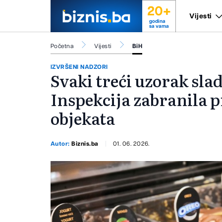
20+
Vijesti
godina
sa vama
Početna
Vijesti
BiH
IZVRŠENI NADZORI
Svaki treći uzorak sla
Inspekcija zabranila p
objekata
Autor:
Biznis.ba
01. 06. 2026.