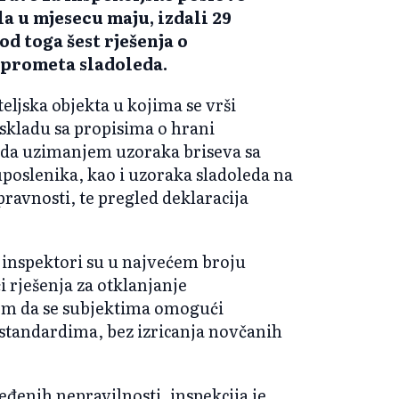
a u mjesecu maju, izdali 29
od toga šest rješenja o
 prometa sladoleda.
eljska objekta u kojima se vrši
 skladu sa propisima o hrani
ada uzimanjem uzoraka briseva sa
poslenika, kao i uzoraka sladoleda na
ravnosti, te pregled deklaracija
inspektori su u najvećem broju
i rješenja za otklanjanje
ljem da se subjektima omogući
standardima, bez izricanja novčanih
đenih nepravilnosti, inspekcija je