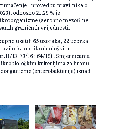
 tumačenje i provedbu pravilnika o
023), odnosno 21,29 % je
mikroorganizme (aerobno mezofilne
isanih graničnih vrijednosti.
ukupno uzetih 65 uzoraka, 22 uzorka
ravilnika o mikrobiološkim
br.11/13, 79/16 i 64/18) i Smjernicama
mikrobiološkim kriterijima za hranu
kroorganizme (enterobakterije) iznad