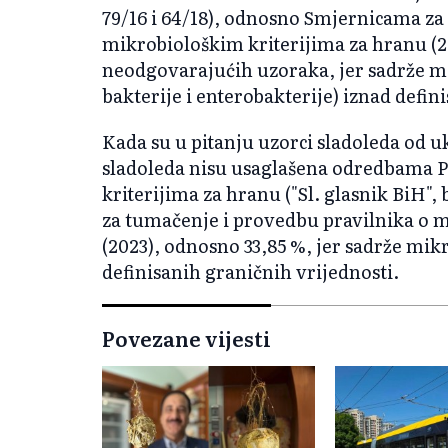
79/16 i 64/18), odnosno Smjernicama za
mikrobiološkim kriterijima za hranu (2
neodgovarajućih uzoraka, jer sadrže 
bakterije i enterobakterije) iznad defin
Kada su u pitanju uzorci sladoleda od 
sladoleda nisu usaglašena odredbama P
kriterijima za hranu ("Sl. glasnik BiH", 
za tumačenje i provedbu pravilnika o 
(2023), odnosno 33,85 %, jer sadrže mi
definisanih graničnih vrijednosti.
Povezane vijesti