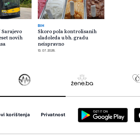
BIH
U Sarajevo
Skoro pola kontrolisanih
eset novih
sladoleda u bh. gradu
usa
neispravno
13. 07. 2026.
vi korištenja
Privatnost