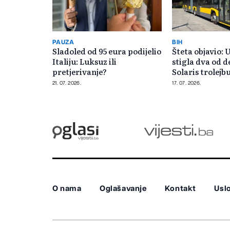
PAUZA
BIH
Sladoled od 95 eura podijelio
Šteta objavio: 
Italiju: Luksuz ili
stigla dva od d
pretjerivanje?
Solaris trolejb
21. 07. 2026.
17. 07. 2026.
O nama
Oglašavanje
Kontakt
Uslo