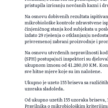
pristupila izricanju novčanih kazni i 
Na osnovu dobivenih rezultata ispitivanj
mikrobiološke kontrole zdravstvene isp
činjeničnog stanja kod subjekata u pos
izdato 29 rješenja o otklanjanju nedosta
privremenoj zabrani proizvodnje i pro
Na osnovu utvrđenih nepravilnosti kod
(SPH) postupajući inspektori su djelova
ukupnom iznosu od 41.280,00 KM. Kontr
sve hitne mjere koje su im naložene.
Ukupno je uzeto 155 briseva sa različiti
uzoraka sladoleda.
Od ukupno uzetih 155 uzoraka briseva,
Pravilnika o mikrobiološkim kriterijima 