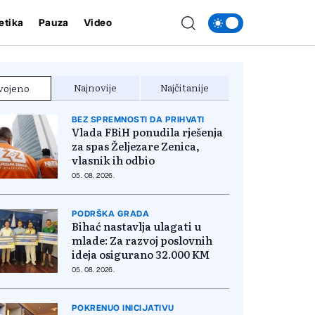
etika
Pauza
Video
Najnovije
Najčitanije
vojeno
BEZ SPREMNOSTI DA PRIHVATI
Vlada FBiH ponudila rješenja
za spas Željezare Zenica,
vlasnik ih odbio
05. 08. 2026.
PODRŠKA GRADA
Bihać nastavlja ulagati u
mlade: Za razvoj poslovnih
ideja osigurano 32.000 KM
05. 08. 2026.
POKRENUO INICIJATIVU