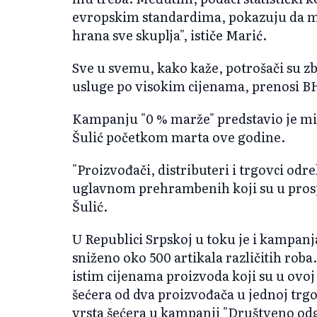
evropskim standardima, pokazuju da mi i
hrana sve skuplja", ističe Marić.
Sve u svemu, kako kaže, potrošači su zb
usluge po visokim cijenama, prenosi B
Kampanju "0 % marže" predstavio je min
Šulić početkom marta ove godine.
"Proizvođači, distributeri i trgovci odr
uglavnom prehrambenih koji su u prosjek
Šulić.
U Republici Srpskoj u toku je i kampanj
sniženo oko 500 artikala različitih rob
istim cijenama proizvoda koji su u ovoj
šećera od dva proizvođača u jednoj trgo
vrsta šećera u kampanji "Društveno od