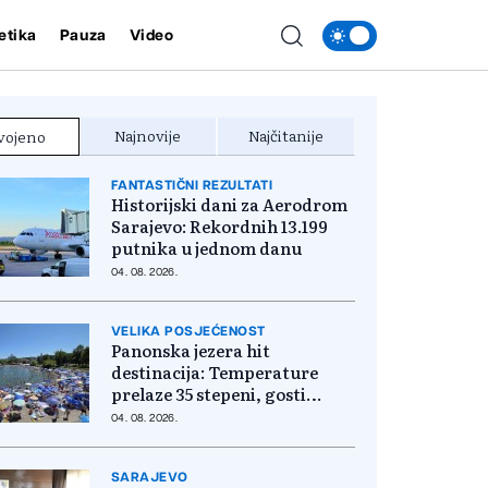
etika
Pauza
Video
Najnovije
Najčitanije
vojeno
FANTASTIČNI REZULTATI
Historijski dani za Aerodrom
Sarajevo: Rekordnih 13.199
putnika u jednom danu
04. 08. 2026.
VELIKA POSJEĆENOST
Panonska jezera hit
destinacija: Temperature
prelaze 35 stepeni, gosti
pristižu iz cijele regije
04. 08. 2026.
SARAJEVO