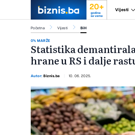
20+
Vijesti
godina
sa vama
Početna
Vijesti
BiH
0% MARŽE
Statistika demantiral
hrane u RS i dalje rast
Autor:
Biznis.ba
10. 06. 2025.