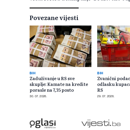
Povezane vijesti
BIH
BIH
Zaduživanje u RS sve
Zvanični podaci
skuplje: Kamate na kredite
odlasku kupaca
porasle na 7,35 posto
RS
30. 07. 2026.
29. 07. 2026.