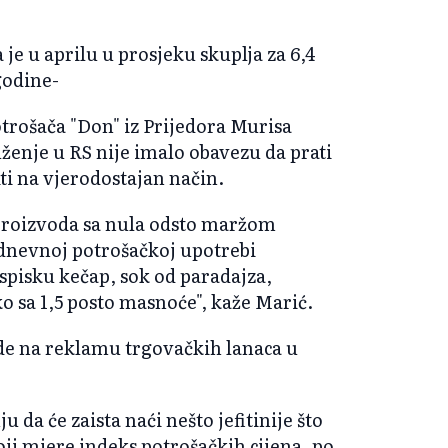
 je u aprilu u prosjeku skuplja za 6,4
godine-
otrošača "Don" iz Prijedora Murisa
ženje u RS nije imalo obavezu da prati
iti na vjerodostajan način.
 proizvoda sa nula odsto maržom
odnevnoj potrošačkoj upotrebi
pisku kečap, sok od paradajza,
o sa 1,5 posto masnoće", kaže Marić.
ede na reklamu trgovačkih lanaca u
 da će zaista naći nešto jefitinije što
oji mjere indeks potrošačkih cijena, po