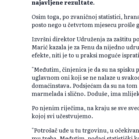
najavljene rezultate.
Osim toga, po zvaničnoj statistici, hrana
posto nego u četvrtom mjesecu prošle 
Izvršni direktor Udruženja za zaštitu p
Marić kazala je za Fenu da nijedno udru
efekte, niti je to u praksi moguće isprat
"Međutim, činjenica je da su na spisku
uglavnom oni koji se ne nalaze u svak
domaćinstava. Podsjećam da su na tom s
marmelada i slično. Doduše, ima mlijek
Po njenim riječima, na kraju se sve sv
kojoj svi učestvujemo.
"Potrošač uđe u tu trgovinu, u očekivanju
mu treba. Međutim, podaci statistički k