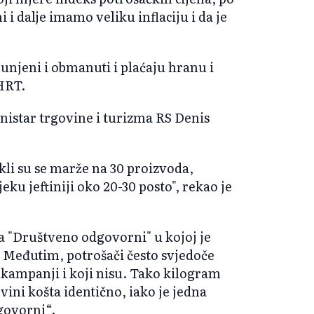
 dalje imamo veliku inflaciju i da je
unjeni i obmanuti i plaćaju hranu i
HRT.
istar trgovine i turizma RS Denis
ekli su se marže na 30 proizvoda,
u jeftiniji oko 20-30 posto", rekao je
a "Društveno odgovorni" u kojoj je
a. Međutim, potrošači često svjedoče
 kampanji i koji nisu. Tako kilogram
vini košta identično, iako je jedna
govorni“.