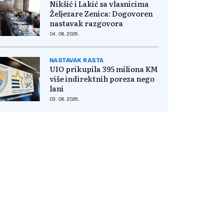
Nikšić i Lakić sa vlasnicima
Željezare Zenica: Dogovoren
nastavak razgovora
04. 08. 2026.
NASTAVAK RASTA
UIO prikupila 395 miliona KM
više indirektnih poreza nego
lani
03. 08. 2026.