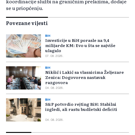
koordinacije službi na graničnim prelazima, dodaje
se u priopćenju.
Povezane vijesti
BIH
Investicije u BiH porasle na 9,4
milijarde KM: Evo u šta se najviše
ulagalo
07. 08. 2026.
BIH
Nikšić i Lakić sa vlasnicima Željezare
Zenica: Dogovoren nastavak
razgovora
04. 08. 2026.
BIH
S&P potvrdio rejting BiH: Stabilni
izgledi, ali rastu budžetski deficiti
04. 08. 2026.