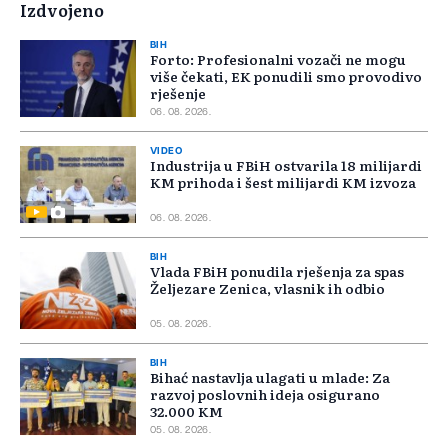
Izdvojeno
BIH
Forto: Profesionalni vozači ne mogu
više čekati, EK ponudili smo provodivo
rješenje
06. 08. 2026.
VIDEO
Industrija u FBiH ostvarila 18 milijardi
KM prihoda i šest milijardi KM izvoza
06. 08. 2026.
BIH
Vlada FBiH ponudila rješenja za spas
Željezare Zenica, vlasnik ih odbio
05. 08. 2026.
BIH
Bihać nastavlja ulagati u mlade: Za
razvoj poslovnih ideja osigurano
32.000 KM
05. 08. 2026.