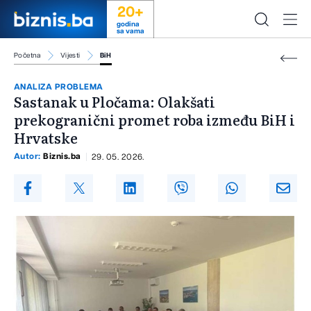
20+
godina
sa vama
Početna
Vijesti
BiH
ANALIZA PROBLEMA
Sastanak u Pločama: Olakšati
prekogranični promet roba između BiH i
Hrvatske
Autor:
Biznis.ba
29. 05. 2026.