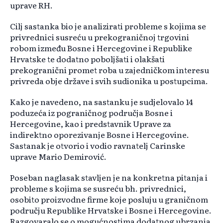
uprave RH.
Cilj sastanka bio je analizirati probleme s kojima se
privrednici susreću u prekograničnoj trgovini
robom između Bosne i Hercegovine i Republike
Hrvatske te dodatno poboljšati i olakšati
prekogranični promet roba u zajedničkom interesu
privreda obje države i svih sudionika u postupcima.
Kako je navedeno, na sastanku je sudjelovalo 14
poduzeća iz pograničnog područja Bosne i
Hercegovine, kao i predstavnik Uprave za
indirektno oporezivanje Bosne i Hercegovine.
Sastanak je otvorio i vodio ravnatelj Carinske
uprave Mario Demirović.
Poseban naglasak stavljen je na konkretna pitanja i
probleme s kojima se susreću bh. privrednici,
osobito proizvodne firme koje posluju u graničnom
području Republike Hrvatske i Bosne i Hercegovine.
Razgovaralo se o mogućnostima dodatnog ubrzanja