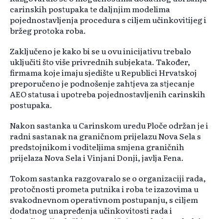
carinskih postupaka te daljnjim modelima
pojednostavljenja procedura s ciljem učinkovitijeg i
bržeg protoka roba.
Zaključeno je kako bi se u ovu inicijativu trebalo
uključiti što više privrednih subjekata. Također,
firmama koje imaju sjedište u Republici Hrvatskoj
preporučeno je podnošenje zahtjeva za stjecanje
AEO statusa i upotreba pojednostavljenih carinskih
postupaka.
Nakon sastanka u Carinskom uredu Ploče održan je i
radni sastanak na graničnom prijelazu Nova Sela s
predstojnikom i voditeljima smjena graničnih
prijelaza Nova Sela i Vinjani Donji, javlja Fena.
Tokom sastanka razgovaralo se o organizaciji rada,
protočnosti prometa putnika i roba te izazovima u
svakodnevnom operativnom postupanju, s ciljem
dodatnog unapređenja učinkovitosti rada i