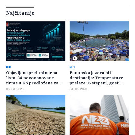
Najčitanije
BIH
BIH
Objavljena preliminarna
Panonska jezera hit
lista: 34 novoosnovane
destinacija: Temperature
firme u KS predložene za
prelaze 35 stepeni, gosti
400.000 KM poticaja
pristižu iz cijele regije
03. 08. 2026.
04. 08. 2026.