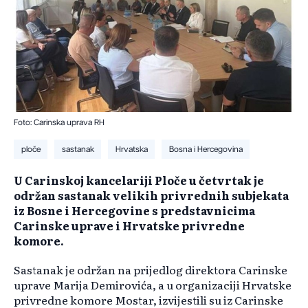
Foto: Carinska uprava RH
ploče
sastanak
Hrvatska
Bosna i Hercegovina
U Carinskoj kancelariji Ploče u četvrtak je
održan sastanak velikih privrednih subjekata
iz Bosne i Hercegovine s predstavnicima
Carinske uprave i Hrvatske privredne
komore.
Sastanak je održan na prijedlog direktora Carinske
uprave Marija Demirovića, a u organizaciji Hrvatske
privredne komore Mostar, izvijestili su iz Carinske