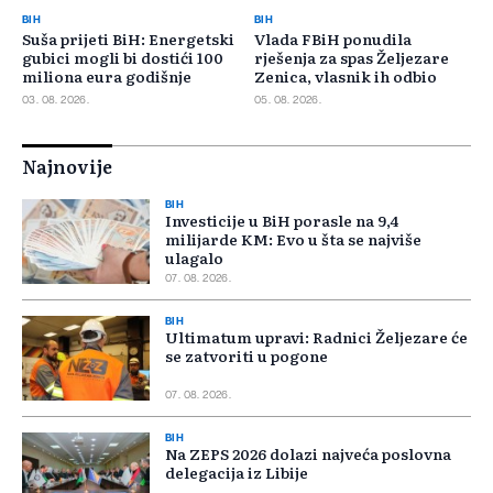
BIH
BIH
Suša prijeti BiH: Energetski
Vlada FBiH ponudila
gubici mogli bi dostići 100
rješenja za spas Željezare
miliona eura godišnje
Zenica, vlasnik ih odbio
03. 08. 2026.
05. 08. 2026.
Najnovije
BIH
Investicije u BiH porasle na 9,4
milijarde KM: Evo u šta se najviše
ulagalo
07. 08. 2026.
BIH
Ultimatum upravi: Radnici Željezare će
se zatvoriti u pogone
07. 08. 2026.
BIH
Na ZEPS 2026 dolazi najveća poslovna
delegacija iz Libije