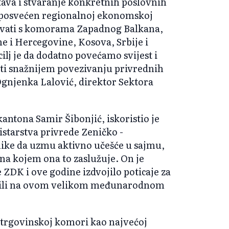
ava i stvaranje konkretnih poslovnih
l posvećen regionalnoj ekonomskoj
zovati s komorama Zapadnog Balkana,
e i Hercegovine, Kosova, Srbije i
lj je da dodatno povećamo svijest i
eti snažnijem povezivanju privrednih
Ognjenka Lalović, direktor Sektora
antona Samir Šibonjić, iskoristio je
istarstva privrede Zeničko -
ike da uzmu aktivno učešće u sajmu,
na kojem ona to zaslužuje. On je
ZDK i ove godine izdvojilo poticaje za
tavili na ovom velikom međunarodnom
j trgovinskoj komori kao najvećoj