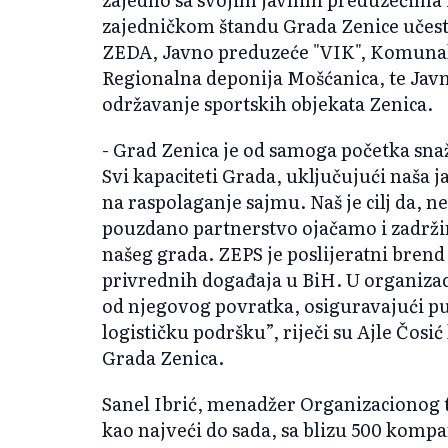
zajedničkom štandu Grada Zenice učest
ZEDA, Javno preduzeće "VIK", Komuna
Regionalna deponija Mošćanica, te Javn
održavanje sportskih objekata Zenica.
- Grad Zenica je od samoga početka snaž
Svi kapaciteti Grada, uključujući naša j
na raspolaganje sajmu. Naš je cilj da, 
pouzdano partnerstvo ojačamo i zadrži
našeg grada. ZEPS je poslijeratni brend
privrednih događaja u BiH. U organizac
od njegovog povratka, osiguravajući pu
logističku podršku”, riječi su Ajle Čosi
Grada Zenica.
Sanel Ibrić, menadžer Organizacionog 
kao najveći do sada, sa blizu 500 kompa