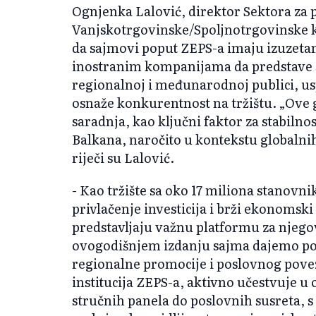
Ognjenka Lalović, direktor Sektora za 
Vanjskotrgovinske/Spoljnotrgovinske k
da sajmovi poput ZEPS-a imaju izuzeta
inostranim kompanijama da predstave s
regionalnoj i međunarodnoj publici, us
osnaže konkurentnost na tržištu.
„Ove 
saradnja, kao klju
čni faktor za stabil
Balkana, naročito u kontekstu globalnih 
riječi su Lalović.
- Kao tržište sa oko 17 miliona stanovn
privlačenje investicija i brži ekonomsk
predstavljaju važnu platformu za njego
ovogodišnjem izdanju sajma dajemo po
regionalne promocije i poslovnog pove
institucija ZEPS-a, aktivno učestvuje u 
stručnih panela do poslovnih susreta, 