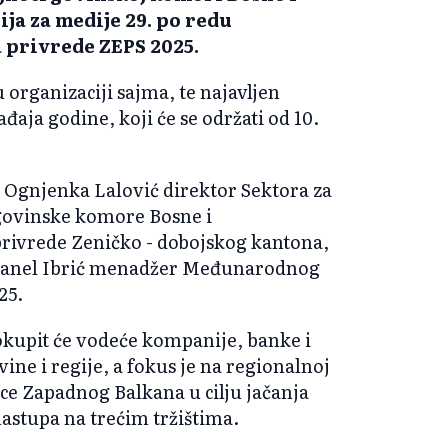
ja za medije 29. po redu
privrede ZEPS 2025.
 organizaciji sajma, te najavljen
ja godine, koji će se održati od 10.
 Ognjenka Lalović direktor Sektora za
govinske komore Bosne i
privrede Zeničko - dobojskog kantona,
i Sanel Ibrić menadžer Međunarodnog
25.
okupit će vodeće kompanije, banke i
vine i regije, a fokus je na regionalnoj
ce Zapadnog Balkana u cilju jačanja
astupa na trećim tržištima.