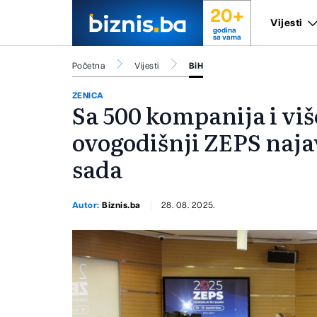
20+
Vijesti
godina
sa vama
Početna
Vijesti
BiH
ZENICA
Sa 500 kompanija i viš
ovogodišnji ZEPS najav
sada
Autor:
Biznis.ba
28. 08. 2025.