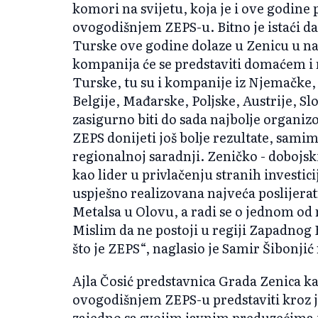
komori na svijetu, koja je i ove godine 
ovogodišnjem ZEPS-u. Bitno je istaći da
Turske ove godine dolaze u Zenicu u na
kompanija će se predstaviti domaćem i r
Turske, tu su i kompanije iz Njemačke, S
Belgije, Mađarske, Poljske, Austrije, Sl
zasigurno biti do sada najbolje organi
ZEPS donijeti još bolje rezultate, samim
regionalnoj saradnji. Zeničko - dobojsk
kao lider u privlačenju stranih investi
uspješno realizovana najveća poslijeratn
Metalsa u Olovu, a radi se o jednom od
Mislim da ne postoji u regiji Zapadnog
što je ZEPS“, naglasio je Samir Šibonji
Ajla Čosić predstavnica Grada Zenica ka
ovogodišnjem ZEPS-u predstaviti kroz j
zajedno sa svojim javnim preduzećima i