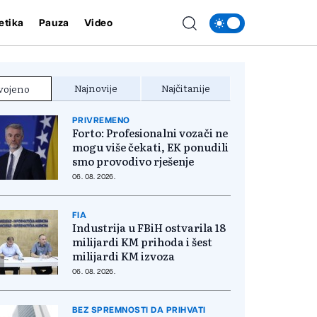
etika
Pauza
Video
Najnovije
Najčitanije
vojeno
PRIVREMENO
Forto: Profesionalni vozači ne
mogu više čekati, EK ponudili
smo provodivo rješenje
06. 08. 2026.
FIA
Industrija u FBiH ostvarila 18
milijardi KM prihoda i šest
milijardi KM izvoza
06. 08. 2026.
BEZ SPREMNOSTI DA PRIHVATI