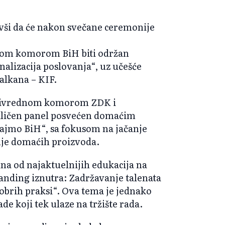
vši da će nakon svečane ceremonije
om komorom BiH biti održan
nalizacija poslovanja“, uz u
češće
Balkana
– KIF.
Privrednom komorom ZDK i
iličen panel posvećen domaćim
ajmo BiH“, sa fokusom na jačanje
nje domaćih proizvoda.
dna od najaktuelnijih edukacija na
nding iznutra: Zadr
žavanje talenata
obrih praksi“. Ova tema je jednako
de koji tek ulaze na tržište rada.