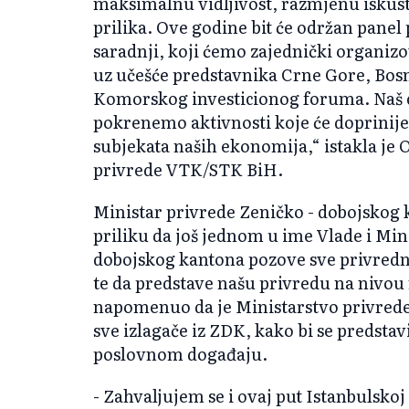
maksimalnu vidljivost, razmjenu iskust
prilika. Ove godine bit će održan pane
saradnji, koji ćemo zajednički organi
uz učešće predstavnika Crne Gore, Bosn
Komorskog investicionog foruma. Naš ci
pokrenemo aktivnosti koje će doprinij
subjekata naših ekonomija,“ istakla je 
privrede
VTK/STK BiH.
Ministar privrede Zeničko - dobojskog k
priliku da još jednom u ime Vlade i Min
dobojskog kantona pozove sve privredn
te da predstave našu privredu na nivou 
napomenuo da je Ministarstvo privrede 
sve izlagače iz ZDK, kako bi se preds
poslovnom događaju.
- Zahvaljujem se i ovaj put Istanbulsko