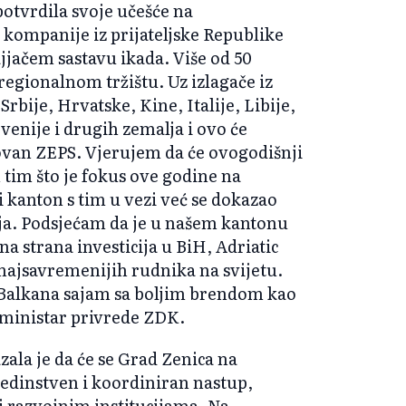
potvrdila svoje učešće na
 kompanije iz prijateljske Republike
jjačem sastavu ikada. Više od 50
egionalnom tržištu. Uz izlagače iz
rbije, Hrvatske, Kine, Italije, Libije,
ovenije i drugih zemalja i ovo će
zovan ZEPS. Vjerujem da će ovogodišnji
 tim što je fokus ove godine na
i kanton s tim u vezi već se dokazao
cija. Podsjećam da je u našem kantonu
a strana investicija u BiH, Adriatic
 najsavremenijih rudnika na svijetu.
 Balkana sajam sa boljim brendom kao
ć ministar privrede ZDK.
zala je da će se Grad Zenica na
edinstven i koordiniran nastup,
 razvojnim institucijama. Na