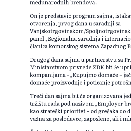
međunarodnih brendova.
On je predstavio program sajma, istaka
otvorenja, prvog dana u saradnji sa
Vanjskotrgovinskom/Spoljnotrgovinsk
panel
„Regionalna saradnja i internacio
članica komorskog sistema Zapadnog 
Drugog dana sajma u partnerstvu sa 
Ministarstvom privrede ZDK bit
će upr
kompanijama -
„Kupujmo doma
će
– ja
č
domaće proizvodnje i poticanje potroš
Treći dan sajma bit će organizovana je
tržištu rada pod nazivom
„Employer bra
kao strateški prioritet
– od gre
šaka do d
važna za poslodavce, zaposlene, ali i mla