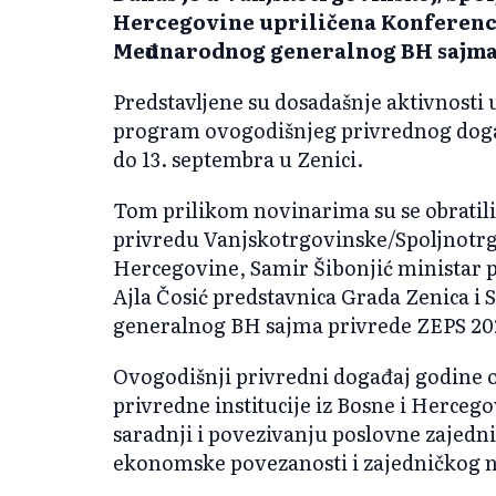
Hercegovine uprili
čena Konferenci
Međunarodnog generalnog BH sajma 
Predstavljene su dosadašnje aktivnosti u
program ovogodišnjeg privrednog događa
do 13. septembra u Zenici.
Tom prilikom novinarima su se obratili
privredu Vanjskotrgovinske/Spoljnotr
Hercegovine, Samir Šibonjić ministar 
Ajla Čosić predstavnica Grada Zenica 
generalnog BH sajma privrede ZEPS 20
Ovogodišnji privredni događaj godine 
privredne institucije iz Bosne i Hercego
saradnji i povezivanju poslovne zajedni
ekonomske povezanosti i zajedničkog n