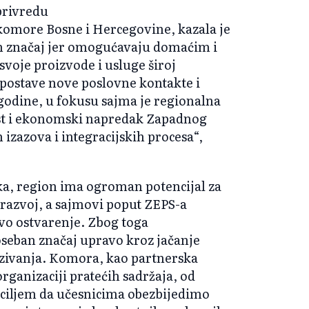
privredu
omore Bosne i Hercegovine, kazala je
n značaj jer omogućavaju domaćim i
voje proizvode i usluge široj
postave nove poslovne kontakte i
godine, u fokusu sajma je regionalna
nost i ekonomski napredak Zapadnog
izazova i integracijskih procesa“,
ika, region ima ogroman potencijal za
i razvoj, a sajmovi poput ZEPS-a
vo ostvarenje. Zbog toga
seban značaj upravo kroz jačanje
zivanja. Komora, kao partnerska
organizaciji pratećih sadržaja, od
s ciljem da učesnicima obezbijedimo